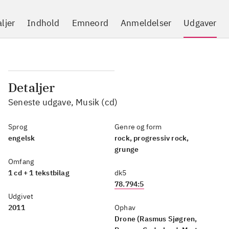
ljer
Indhold
Emneord
Anmeldelser
Udgaver
Detaljer
Seneste udgave, Musik (cd)
Sprog
Genre og form
engelsk
rock, progressiv rock,
grunge
Omfang
1 cd + 1 tekstbilag
dk5
78.794:5
Udgivet
2011
Ophav
Drone (Rasmus Sjøgren,