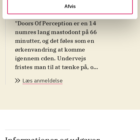
Afvis
Morten Nissen
af
"Doors Of Perception er en 14
numres lang mastodont på 66
minutter, og det føles som en
ørkenvandring at komme
igennem cden. Undervejs
fristes man til at tænke på, om
dette er gemte demooptagelser
Læs anmeldelse
fra Tools øvelokale, dog uden en
Maynard i topform, og det kan
vel betragtes som værende
positivt, at Drone spiller stilen
så godt. Det er bare ikke særligt
udviklende eller spændende".