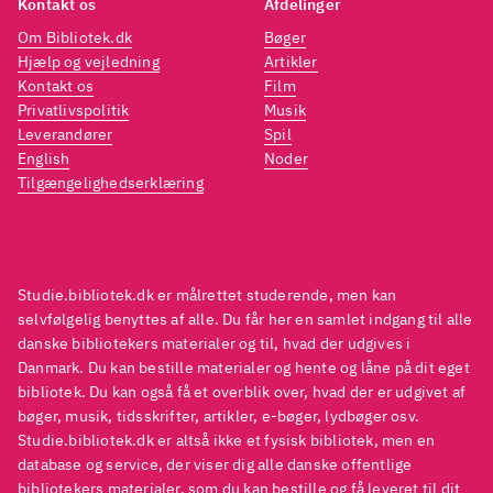
Kontakt os
Afdelinger
Om Bibliotek.dk
Bøger
Hjælp og vejledning
Artikler
Kontakt os
Film
Privatlivspolitik
Musik
Leverandører
Spil
English
Noder
Tilgængelighedserklæring
Studie.bibliotek.dk er målrettet studerende, men kan
selvfølgelig benyttes af alle. Du får her en samlet indgang til alle
danske bibliotekers materialer og til, hvad der udgives i
Danmark. Du kan bestille materialer og hente og låne på dit eget
bibliotek. Du kan også få et overblik over, hvad der er udgivet af
bøger, musik, tidsskrifter, artikler, e-bøger, lydbøger osv.
Studie.bibliotek.dk er altså ikke et fysisk bibliotek, men en
database og service, der viser dig alle danske offentlige
bibliotekers materialer, som du kan bestille og få leveret til dit