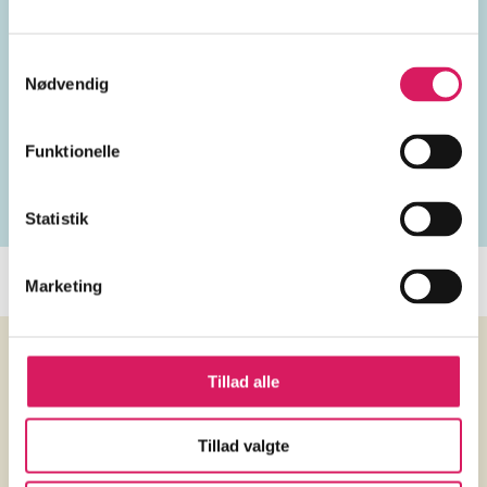
Emneord
Samtykkevalg
vokal
Danmark
Tyskland
Nødvendig
2010'erne
Funktionelle
Statistik
Marketing
Tillad alle
Anmeldelser (1)
Tillad valgte
Lydtapet
d. 3. jan. 2012