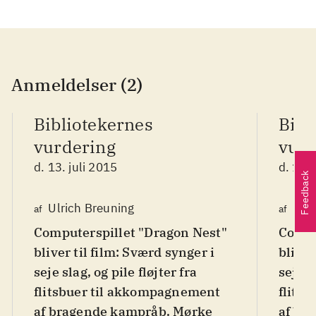
Anmeldelser (2)
Bibliotekernes
Bibl
vurdering
vurd
d. 13. juli 2015
d. 13. 
Feedback
Ulrich Breuning
Ulri
af
af
Computerspillet "Dragon Nest"
Compu
bliver til film: Sværd synger i
bliver
seje slag, og pile fløjter fra
seje s
flitsbuer til akkompagnement
flits
af bragende kampråb. Mørke
af br