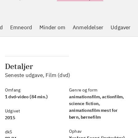
d
Emneord
Minder om
Anmeldelser
Udgaver
Detaljer
Seneste udgave, Film (dvd)
Omfang
Genre og form
1 dvd-video (84 min.)
animationsfilm, actionfilm,
science fiction,
animationsfilm mest for
Udgivet
børn, børnefilm
2015
Ophav
dk5
Yuefeng Soong
(instruktør)