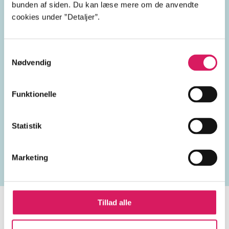
bunden af siden. Du kan læse mere om de anvendte
cookies under ”Detaljer”.
krigere
magi
drager
Samtykkevalg
magtkamp
drager (fabeldyr)
Nødvendig
Funktionelle
Lignende emneord
Statistik
riddere
troldmænd
hekse
forræderi
trolddo
Marketing
Tillad alle