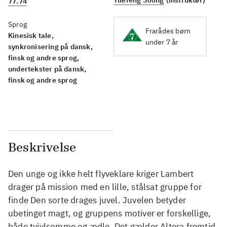
77.74
Sprog
Frarådes børn
Kinesisk tale,
under 7 år
synkronisering på dansk,
finsk og andre sprog,
undertekster på dansk,
finsk og andre sprog
Beskrivelse
Den unge og ikke helt flyveklare kriger Lambert
drager på mission med en lille, stålsat gruppe for
finde Den sorte drages juvel. Juvelen betyder
ubetinget magt, og gruppens motiver er forskellige,
både tvivlsomme og ædle. Det gælder Altera fremtid,