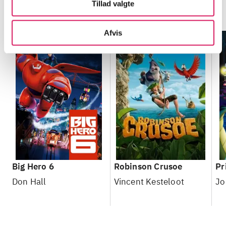
Minder om
Tillad valgte
Afvis
Big Hero 6
Robinson Crusoe
Pr
Don Hall
Vincent Kesteloot
Jo