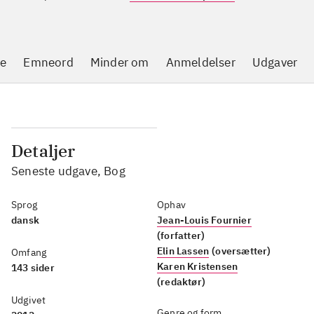
se
Emneord
Minder om
Anmeldelser
Udgaver
Detaljer
Seneste udgave, Bog
Sprog
Ophav
dansk
Jean-Louis Fournier
(forfatter)
Elin Lassen
(oversætter)
Omfang
Karen Kristensen
143 sider
(redaktør)
Udgivet
Genre og form