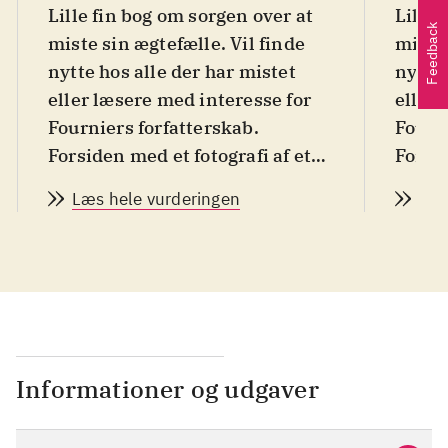
Lille fin bog om sorgen over at
Lille 
Feedback
miste sin ægtefælle. Vil finde
miste 
nytte hos alle der har mistet
nytte 
eller læsere med interesse for
eller 
Fourniers forfatterskab.
Fourni
Forsiden med et fotografi af et
Forsid
par i en sportsvogn matcher det
par i
Læs hele vurderingen
Læs
selvbiografiske indhold men vil
selvb
ikke i nævneværdig grad fange
ikke 
læsernes interesse
.
læser
Den franske humorist og
Den f
filminstruktør Jean-Louis
filmi
Fourniers betragtninger over at
Fourn
miste sin kone Sylvie. Nærmest
miste
Informationer og udgaver
henvendt til sin kone med et
henve
"du" fortæller han om
"du" 