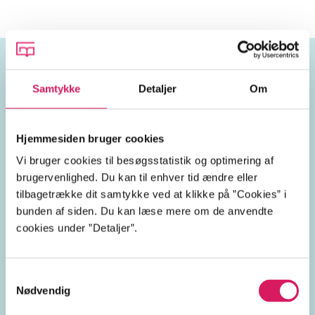
Samtykke
Detaljer
Om
Emneord
døden
tab
sorg
sorgarbejde
Hjemmesiden bruger cookies
Vi bruger cookies til besøgsstatistik og optimering af
sorgbearbejdelse
humor
brugervenlighed. Du kan til enhver tid ændre eller
tilbagetrække dit samtykke ved at klikke på ”Cookies” i
bunden af siden. Du kan læse mere om de anvendte
cookies under ”Detaljer”.
Lignende emneord
Samtykkevalg
dødsfald
savn
pårørende
sygdom
livet
kris
Nødvendig