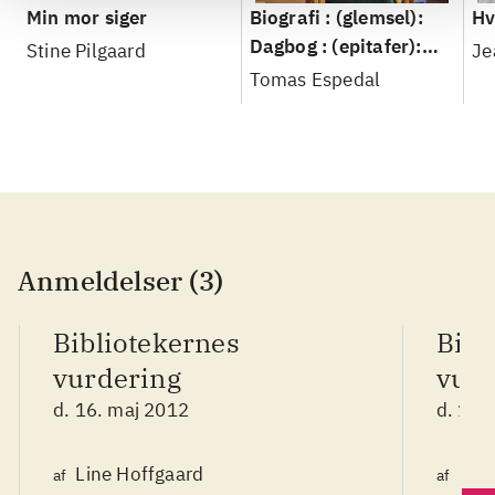
Min mor siger
Biografi : (glemsel):
Hv
Dagbog : (epitafer):
Stine Pilgaard
Je
Breve : (et forsøg)
Tomas Espedal
Anmeldelser (3)
Bibliotekernes
Bibl
vurdering
vurd
d. 16. maj 2012
d. 16.
Line Hoffgaard
Lin
af
af