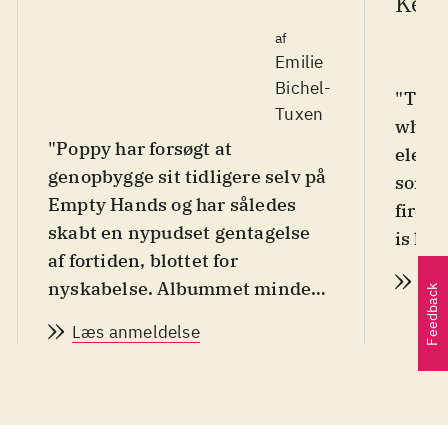
Ker
af
Emilie
Bichel-
"This 
Tuxen
when 
"Poppy har forsøgt at
eleme
genopbygge sit tidligere selv på
someth
Empty Hands og har således
fire, 
skabt en nypudset gentagelse
is how
af fortiden, blottet for
possib
Læs
nyskabelse. Albummet minder i
Feedback
høj grad om hendes tidligere
Læs anmeldelse
værkers nærmest æteriske
dream-pop. Og så alligevel: På
disse udgivelser var der nogle
småsten i maskinen, som