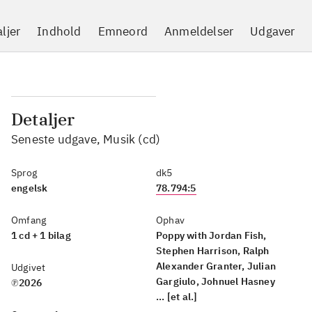
ljer
Indhold
Emneord
Anmeldelser
Udgaver
Detaljer
Seneste udgave, Musik (cd)
Sprog
dk5
engelsk
78.794:5
Omfang
Ophav
1 cd + 1 bilag
Poppy with Jordan Fish,
Stephen Harrison, Ralph
Alexander Granter, Julian
Udgivet
Gargiulo, Johnuel Hasney
℗2026
... [et al.]