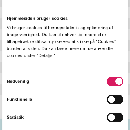
Unravel
2:55 min
Dying To Forget
3:33 min
Hjemmesiden bruger cookies
Time Will Tell
3:27 min
Vi bruger cookies til besøgsstatistik og optimering af
brugervenlighed. Du kan til enhver tid ændre eller
Eat The Hate
1:50 min
tilbagetrække dit samtykke ved at klikke på ”Cookies” i
The Wait
3:46 min
bunden af siden. Du kan læse mere om de anvendte
cookies under ”Detaljer”.
If We're Following The Light
4:06 min
Blink
0:44 min
Samtykkevalg
Ribs
3:39 min
Nødvendig
Empty Hands
3:09 min
Funktionelle
Statistik