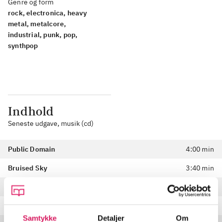
Genre og form
rock, electronica, heavy
metal, metalcore,
industrial, punk, pop,
synthpop
Indhold
Seneste udgave, musik (cd)
Public Domain
4:00 min
Bruised Sky
3:40 min
Guardian
3:14 min
Constantly Nowhere
0:28 min
Samtykke
Detaljer
Om