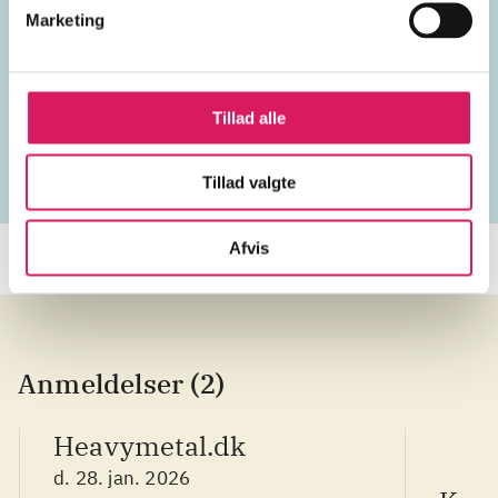
Marketing
Emneord
vokal
USA
2020'erne
Tillad alle
Tillad valgte
Afvis
Anmeldelser (2)
Heavymetal.dk
d. 28. jan. 2026