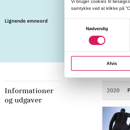
Vi bruger cookies til besøgsst
samtykke ved at klikke på ”C
Lignende emneord
skulptur
Samtykkevalg
Nødvendig
kunsthistori
Afvis
Informationer
2020
F
og udgaver