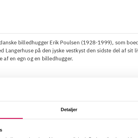
 danske billedhugger Erik Poulsen (1928-1999), som boe
d Langerhuse på den jyske vestkyst den sidste del af sit li
 af en egn og en billedhugger.
re
billedhuggere
dansk skulptur
E
Detaljer
k
Vestkysten
1900-tallet
s