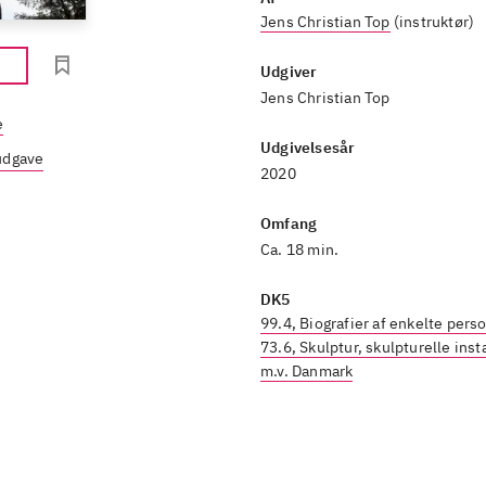
Jens Christian Top
(instruktør)
Udgiver
Jens Christian Top
e
Udgivelsesår
 udgave
2020
Omfang
Ca. 18 min.
DK5
99.4, Biografier af enkelte pers
73.6, Skulptur, skulpturelle inst
m.v. Danmark