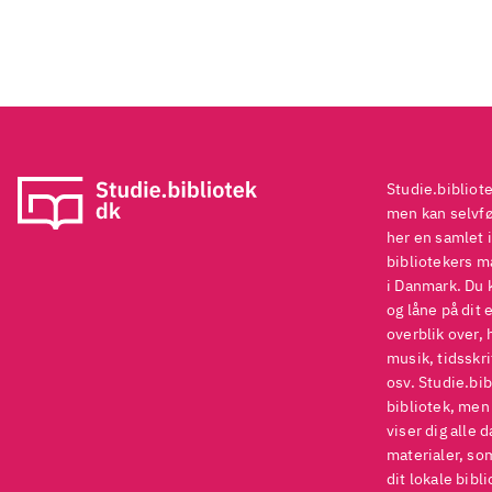
Studie.bibliot
men kan selvføl
her en samlet i
bibliotekers ma
i Danmark. Du 
og låne på dit 
overblik over, 
musik, tidsskri
osv. Studie.bib
bibliotek, men
viser dig alle 
materialer, som
dit lokale bibli