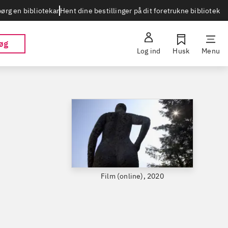
Hent dine bestillinger på dit foretrukne bibliotek
ørg en bibliotekar
øg
Log ind
Husk
Menu
Film (online), 2020