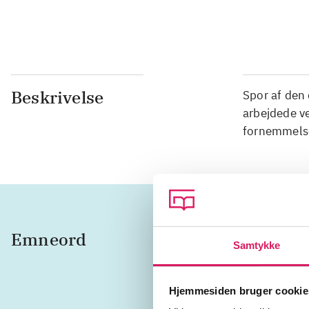
Beskrivelse
Spor af den
arbejdede ve
fornemmelse
Emneord
kunstne
Samtykke
Danmar
Hjemmesiden bruger cookie