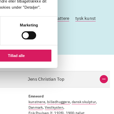
dre eller tilbagetrække dit
okies under ”Detaljer”.
kunst
dansk keramik
forfattere
tysk kunst
Marketing
Tillad alle
Jens Christian Top
Emneord
kunstnere
,
billedhuggere
,
dansk skulptur
,
Danmark
,
Vestkysten
,
Erik Poulsen (f. 1928)
,
1900-tallet