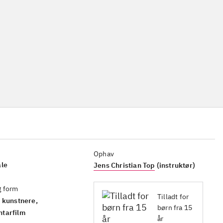
Ophav
ale
Jens Christian Top
(instruktør)
g form
Tilladt for
 kunstnere,
børn fra 15
tarfilm
år