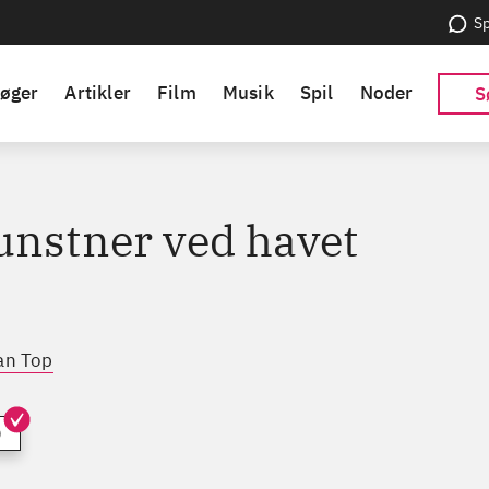
Sp
øger
Artikler
Film
Musik
Spil
Noder
S
unstner ved havet
ian Top
)