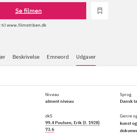
Se filmen
dt til www.filmstriben.dk
jer
Beskrivelse
Emneord
Udgaver
Niveau
Sprog
alment niveau
Dansk t
dk5
Genre o
99.4 Poulsen, Erik (f. 1928)
kunst og
73.6
dokumen