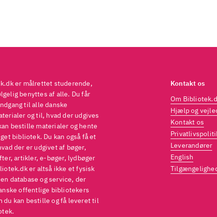
ek.dk er målrettet studerende,
Kontakt os
gelig benyttes af alle. Du får
Om Bibliotek.
ndgang til alle danske
Hjælp og vejle
terialer og til, hvad der udgives
Kontakt os
kan bestille materialer og hente
Privatlivspoliti
eget bibliotek. Du kan også få et
Leverandører
hvad der er udgivet af bøger,
English
fter, artikler, e-bøger, lydbøger
liotek.dk er altså ikke et fysisk
Tilgængelighe
 en database og service, der
danske offentlige bibliotekers
 du kan bestille og få leveret til
otek.