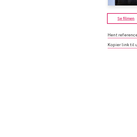
Se filmen
Hent referenc
Kopier link til