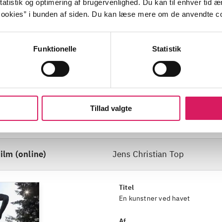
atistik og optimering af brugervenlighed. Du kan til enhver tid æn
ookies” i bunden af siden. Du kan læse mere om de anvendte co
installationskunst
dansk kunst
amerikansk kunst
Funktionelle
Statistik
e
Thorvaldsen, Bertel
Tillad valgte
ilm (online)
Jens Christian Top
Titel
En kunstner ved havet
Af