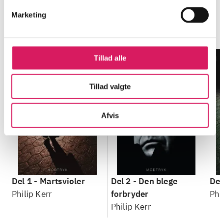
Berlin noir-serien
Marketing
Gå til serien
Tillad alle
Tillad valgte
Afvis
Del 1 -
Martsvioler
Del 2 -
Den blege
De
Philip Kerr
forbryder
Ph
Philip Kerr