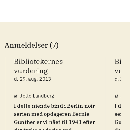
Anmeldelser (7)
Bibliotekernes
Bibl
vurdering
vurd
d. 29. aug. 2013
d. 29.
Jette Landberg
Jet
af
af
I dette niende bind i Berlin noir
I dett
serien med opdageren Bernie
serie
Gunther er vi nået til 1943 efter
Gunthe