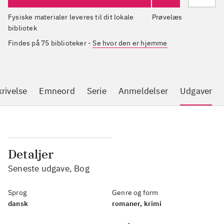
Fysiske materialer leveres til dit lokale
Prøvelæs
bibliotek
Findes på 75 biblioteker
-
Se hvor den er hjemme
rivelse
Emneord
Serie
Anmeldelser
Udgaver
Detaljer
Seneste udgave, Bog
Sprog
Genre og form
dansk
romaner, krimi