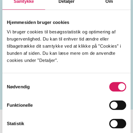
Berlin
Tyskland
Smolensk
Samtykke
Detaljer
Om
Katyn
Sovjetunionen
Hjemmesiden bruger cookies
Vi bruger cookies til besøgsstatistik og optimering af
1940'erne
brugervenlighed. Du kan til enhver tid ændre eller
tilbagetrække dit samtykke ved at klikke på ”Cookies” i
bunden af siden. Du kan læse mere om de anvendte
cookies under ”Detaljer”.
Lignende emneord
Samtykkevalg
jødeforfølgelse
besættelsestiden
koncentrationsle
Nødvendig
Funktionelle
Statistik