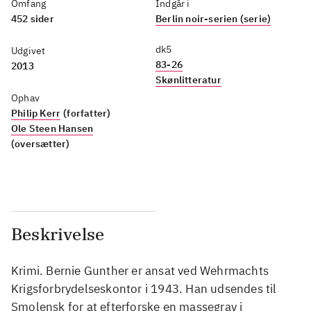
Omfang
Indgår i
452 sider
Berlin noir-serien (serie)
dk5
Udgivet
83-26
2013
Skønlitteratur
Ophav
Philip Kerr
(forfatter)
Ole Steen Hansen
(oversætter)
Beskrivelse
Krimi. Bernie Gunther er ansat ved Wehrmachts
Krigsforbrydelseskontor i 1943. Han udsendes til
Smolensk for at efterforske en massegrav i