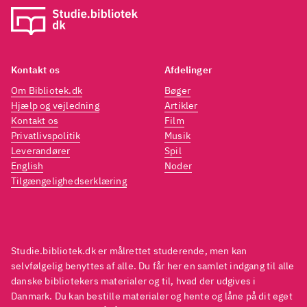
sarte sjæle, men både
sarte
interessant og lærerigt. Alt
intere
dette krydret med Bernies
dette
hårdkogte humor og
hårdk
Kontakt os
Afdelinger
overlevelsesevne
.
overl
Om Bibliotek.dk
Bøger
Massakren i Katynskoven er
Massa
Hjælp og vejledning
Artikler
kendt og beskrevet bl.a. i
kendt 
Kontakt os
Film
Kraniet fra Katyn,
Kranie
Privatlivspolitik
Musik
Leverandører
Spil
attentatforsøgene på Hitler er
attent
English
Noder
også tæt på den faktuelle
også t
Tilgængelighedserklæring
historie, det er således en
histor
virkelig veldrejet blanding af
virkel
fiktion og historiske facts. Og
fiktio
stadig er det Raymond
stadi
Studie.bibliotek.dk er målrettet studerende, men kan
selvfølgelig benyttes af alle. Du får her en samlet indgang til alle
Chandlers Philip Marlowe, der
Chand
danske bibliotekers materialer og til, hvad der udgives i
kommer tættest på Bernie
.
komme
Danmark. Du kan bestille materialer og hente og låne på dit eget