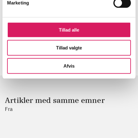
Tidsskrift
Marketing
Artiklen er en del af
lorem ipsum dolor sit amet ...
Tillad alle
Tidsskrift
Artiklerne i
handler ofte om
Tillad valgte
Afvis
Artikler med samme emner
Fra