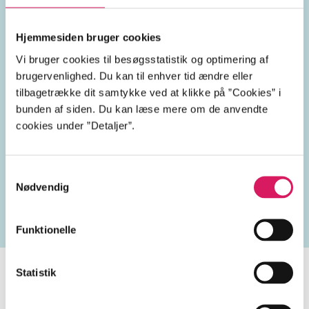
forelskelse
jalousi
Hjemmesiden bruger cookies
Vi bruger cookies til besøgsstatistik og optimering af
Oslo
Norge
2010'erne
brugervenlighed. Du kan til enhver tid ændre eller
tilbagetrække dit samtykke ved at klikke på ”Cookies” i
bunden af siden. Du kan læse mere om de anvendte
cookies under ”Detaljer”.
Lignende emneord
Samtykkevalg
Nødvendig
heste
børnebøger
ridning
hestesygdomme
vo
Funktionelle
Statistik