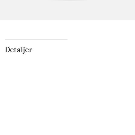
Detaljer
...
...
...
...
...
...
...
...
...
...
...
...