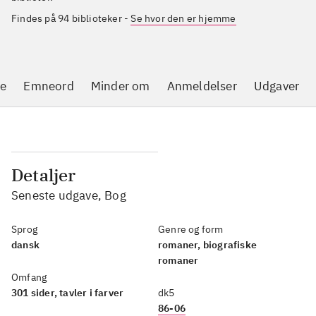
Findes på 94 biblioteker
-
Se hvor den er hjemme
se
Emneord
Minder om
Anmeldelser
Udgaver
Detaljer
Seneste udgave, Bog
Sprog
Genre og form
dansk
romaner, biografiske
romaner
Omfang
301 sider, tavler i farver
dk5
86-06