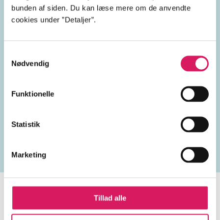
bunden af siden. Du kan læse mere om de anvendte
1930'erne
1940'erne
cookies under ”Detaljer”.
1950'erne
Samtykkevalg
Nødvendig
Funktionelle
Lignende emneord
Statistik
samliv
dansk kunst
utroskab
skilsmisse
sex
Marketing
Tillad alle