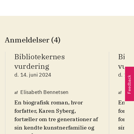
Anmeldelser (4)
Bibliotekernes
Bibl
vurdering
vurd
d. 14. juni 2024
d. 14.
Feedback
Elisabeth Bennetsen
Eli
af
af
En biografisk roman, hvor
En bi
forfatter, Karen Syberg,
forfat
fortæller om tre generationer af
fortæl
sin kendte kunstnerfamilie og
sin k