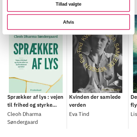
Minder om
Tillad valgte
Afvis
Sprækker af lys : vejen
Kvinden der samlede
De
til frihed og styrke
verden
fl
efter en dysfunktionel
Cleoh Dharma
Eva Tind
Li
opvækst
Søndergaard