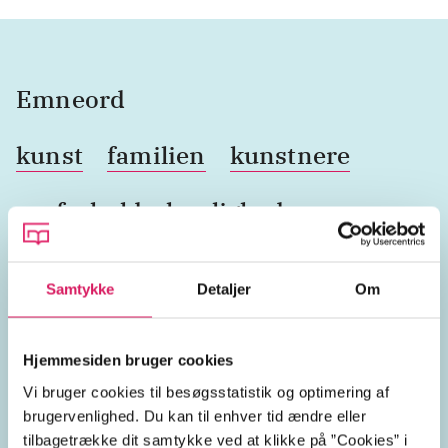
Emneord
kunst
familien
kunstnere
parforhold
kærlighed
ægteskab
familiehistorie
Samtykke
Detaljer
Om
Syberg (slægten)
Hjemmesiden bruger cookies
Tyskland
Kerteminde
Vi bruger cookies til besøgsstatistik og optimering af
brugervenlighed. Du kan til enhver tid ændre eller
Danmark
1910'erne
1920'erne
tilbagetrække dit samtykke ved at klikke på ”Cookies” i