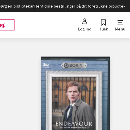
Hent dine bestillinger på dit foretrukne bibliotek
ørg en bibliotekar
øg
Log ind
Husk
Menu