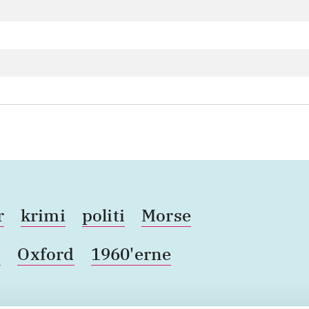
r
krimi
politi
Morse
d
Oxford
1960'erne