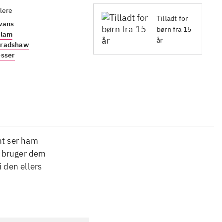
lere
Tilladt for
vans
børn fra 15
llam
år
Bradshaw
esser
ht ser ham
g bruger dem
i den ellers