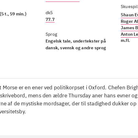
Skuespil
dk5
5 t., 59 min.)
Shaun E
77.7
Roger A
James 
Sprog
Anton L
m.fl.
Engelsk tale, undertekster på
dansk, svensk og andre sprog
 Morse er en ener ved politikorpset i Oxford. Chefen Brig
t skrivebord, mens den ældre Thursday aner hans evner o
rne af de mystiske mordsager, der til stadighed dukker op 
versitetsby.