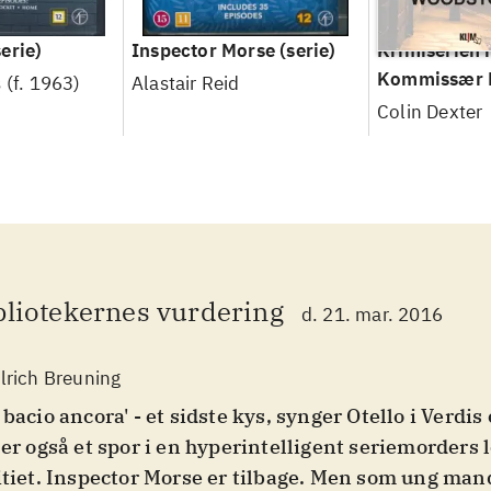
erie)
Inspector Morse
(serie)
Krimiserien
Kommissær 
 (f. 1963)
Alastair Reid
Colin Dexter
bliotekernes vurdering
d. 21. mar. 2016
lrich Breuning
 bacio ancora' - et sidste kys, synger Otello i Verdi
 er også et spor i en hyperintelligent seriemorders
itiet. Inspector Morse er tilbage. Men som ung mand