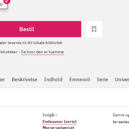
d)
Bestil
aler leveres til dit lokale bibliotek
iblioteker
-
Se hvor den er hjemme
jer
Beskrivelse
Indhold
Emneord
Serie
Unive
Indgår i
Genre o
Endeavour (serie)
tv-serier
Morse-universet