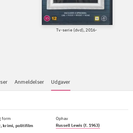
Tv-serie (dvd), 2016-
rser
Anmeldelser
Udgaver
g form
Ophav
Russell Lewis (f. 1963)
, krimi, politifilm