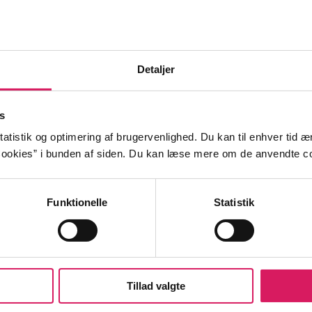
te
Barnaby
politiarbejde
Martin Beck
provinsen
terretningstjeneste
kriminalitet
tv
Detaljer
s
atistik og optimering af brugervenlighed. Du kan til enhver tid æn
ookies” i bunden af siden. Du kan læse mere om de anvendte co
Funktionelle
Statistik
Tillad valgte