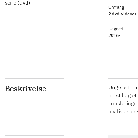
serie (dvd)
Omfang
2 dvd-videoer (
Udgivet
2016-
Beskrivelse
Unge betjent
helst bag e
i opklaringe
idylliske uni