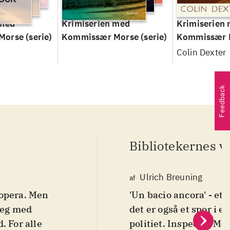
 med
Krimiserien med
Krimiserien
Morse
(serie)
Kommissær Morse
(serie)
Kommissær 
Colin Dexter
Feedback
Bibliotekernes v
Ulrich Breuning
af
s opera. Men
'Un bacio ancora' - et 
 leg med
det er også et spor i 
. For alle
politiet. Inspector Mo