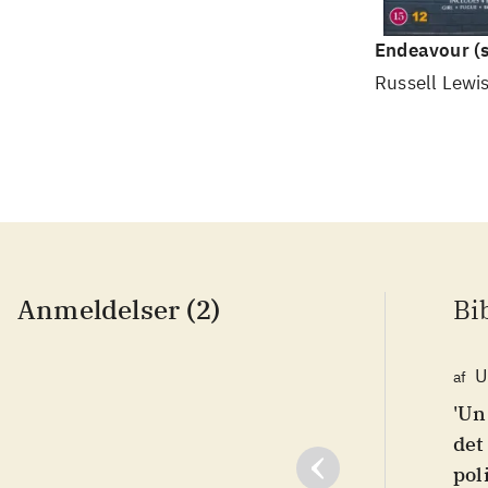
Endeavour
(s
Russell Lewis
Anmeldelser (2)
Bi
U
af
'Un
det
pol