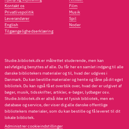
Kontakt os
Film
Privatlivspolitik
Musik
Leverandører
Spil
English
Noder
Tilgængelighedserklæring
Studie.bibliotek.dk er målrettet studerende, men kan
selvfølgelig benyttes af alle. Du får her en samlet indgang til alle
danske bibliotekers materialer og til, hvad der udgives i
Danmark. Du kan bestille materialer og hente og låne på dit eget
bibliotek. Du kan også få et overblik over, hvad der er udgivet af
bøger, musik, tidsskrifter, artikler, e-bøger, lydbøger osv.
Studie.bibliotek.dk er altså ikke et fysisk bibliotek, men en
database og service, der viser dig alle danske offentlige
bibliotekers materialer, som du kan bestille og få leveret til dit
lokale bibliotek.
Administrer cookieindstillinger