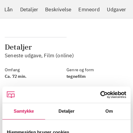
Lån
Detaljer
Beskrivelse
Emneord
Udgaver
Detaljer
Seneste udgave, Film (online)
Omfang
Genre og form
Ca. 72 min.
tegnefilm
Udgivet
Ophav
2025
Mamoru Oshii
(instruktør, manuskript)
dk5
Samtykke
Detaljer
Om
77.7
Tilladt for børn
fra 15 år
Sprog
Hjemmesiden bruger cookies