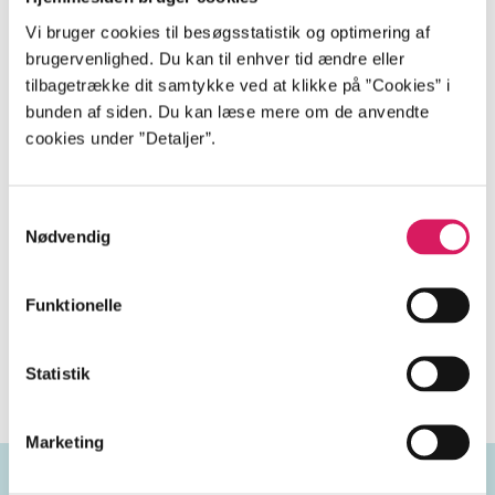
Japansk tale, undertekster
Vi bruger cookies til besøgsstatistik og optimering af
på dansk
brugervenlighed. Du kan til enhver tid ændre eller
tilbagetrække dit samtykke ved at klikke på ”Cookies” i
bunden af siden. Du kan læse mere om de anvendte
cookies under ”Detaljer”.
Beskrivelse
Samtykkevalg
Nødvendig
I en øde og mystisk verden vogter en ung pige
hengivent over et æg af ukendt oprindelse. På sin
rejse møder hun en dreng, der bærer et kors, som
Funktionelle
begynder at sætte spørgsmålstegn ved sin tros natur
og sin mission.
Statistik
Marketing