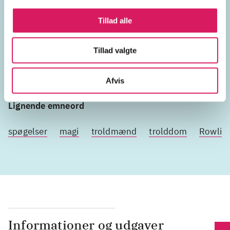
Emneord
Tillad alle
mystik
Tillad valgte
Afvis
Lignende emneord
spøgelser
magi
troldmænd
trolddom
Rowling
Informationer og udgaver