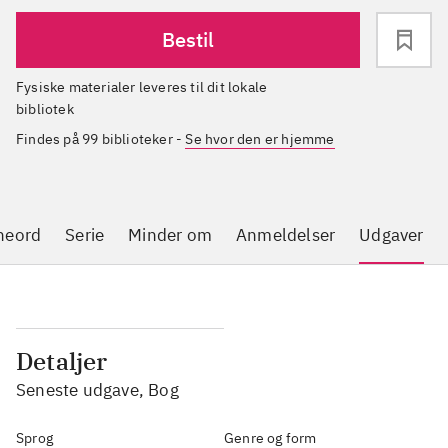
Bestil
Fysiske materialer leveres til dit lokale
bibliotek
Findes på 99 biblioteker
-
Se hvor den er hjemme
neord
Serie
Minder om
Anmeldelser
Udgaver
Detaljer
Seneste udgave, Bog
Sprog
Genre og form