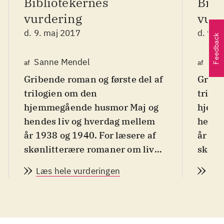
Bibliotekernes
Bibl
vurdering
vurd
d. 9. maj 2017
d. 9. 
Feedback
Sanne Mendel
San
af
af
Gribende roman og første del af
Gribe
trilogien om den
trilo
hjemmegående husmor Maj og
hjemm
hendes liv og hverdag mellem
hende
år 1938 og 1940. For læsere af
år 193
skønlitterære romaner om livet
skønl
i slutningen af 1930'erne og
i slut
Læs hele vurderingen
Læs
især for læsere som holder af
især f
Virginia Woolfs romaner
.
Virgi
Forfatter Kristina Sandberg
Forfa
skildrer i romanen kvinders
skild