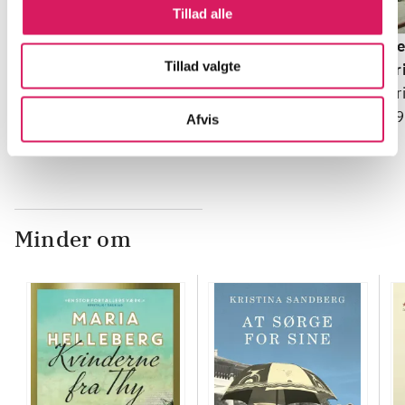
BEGYND MED DENNE
Tillad alle
Del 1 -
Et barn at føde
Kristina Sandberg (f.
Del 2 -
At sørge for
De
Tillad valgte
1971-12-03)
sine
pr
Kristina Sandberg (f.
Kr
1971-12-03)
19
Afvis
Minder om