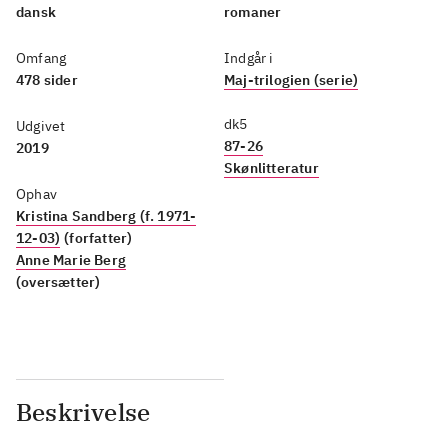
dansk
romaner
Omfang
Indgår i
478 sider
Maj-trilogien (serie)
dk5
Udgivet
87-26
2019
Skønlitteratur
Ophav
Kristina Sandberg (f. 1971-
12-03)
(forfatter)
Anne Marie Berg
(oversætter)
Beskrivelse