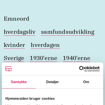
Emneord
hverdagsliv
samfundsudvikling
kvinder
hverdagen
Sverige
1930'erne
1940'erne
Samtykke
Detaljer
Om
Lignende emneord
børn
fremtiden
kvindeliv
levevilkår
globaliser
Hjemmesiden bruger cookies