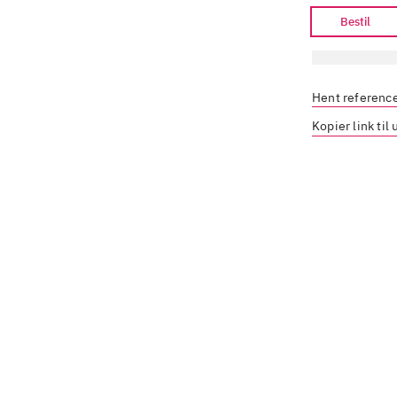
Bestil
Hent referenc
Kopier link til