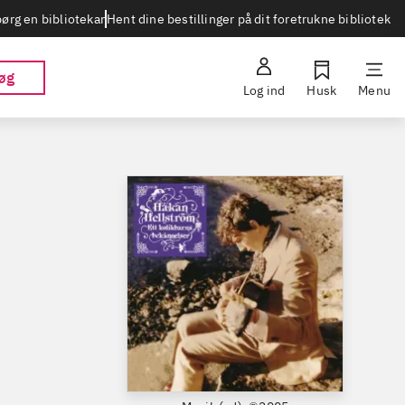
Hent dine bestillinger på dit foretrukne bibliotek
ørg en bibliotekar
øg
Log ind
Husk
Menu