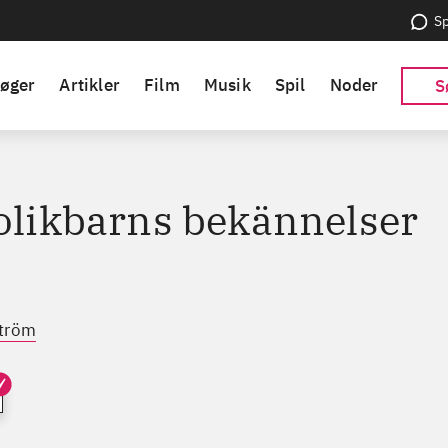
Sp
øger
Artikler
Film
Musik
Spil
Noder
S
kolikbarns bekännelser
ström