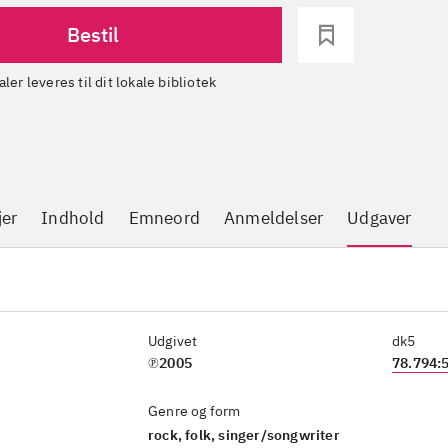
Bestil
aler leveres til dit lokale bibliotek
jer
Indhold
Emneord
Anmeldelser
Udgaver
Udgivet
dk5
℗2005
78.794:
Genre og form
rock, folk, singer/songwriter