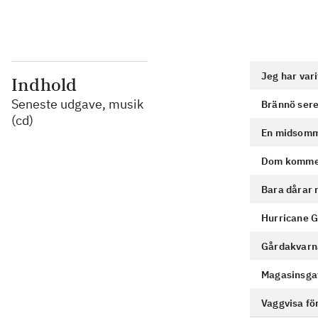
Jeg har vari
Indhold
Seneste udgave, musik
Brännö ser
(cd)
En midsomm
Dom kommer 
Bara dårar 
Hurricane G
Gårdakvarna
Magasinsga
Vaggvisa fö