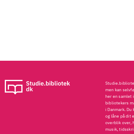
Studie.bibliot
men kan selvføl
her en samlet i
bibliotekers ma
i Danmark. Du 
og låne på dit 
overblik over, 
musik, tidsskri