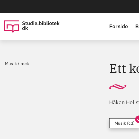
Forside
B
Ett 
Musik / rock
Håkan Hell
Musik (cd)