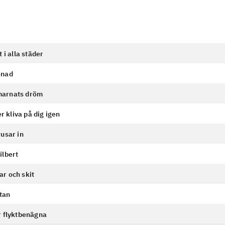
t i alla städer
enad
arnats dröm
kliva på dig igen
rusar in
ilbert
r och skit
tan
r flyktbenägna