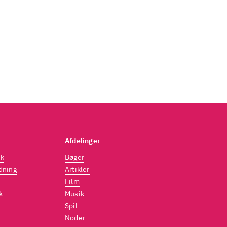
Afdelinger
dk
Bøger
dning
Artikler
Film
k
Musik
Spil
Noder