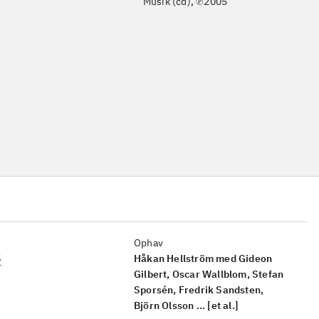
Musik (cd), ℗2005
Ophav
5
Håkan Hellström med Gideon
Gilbert, Oscar Wallblom, Stefan
Sporsén, Fredrik Sandsten,
Björn Olsson ... [et al.]