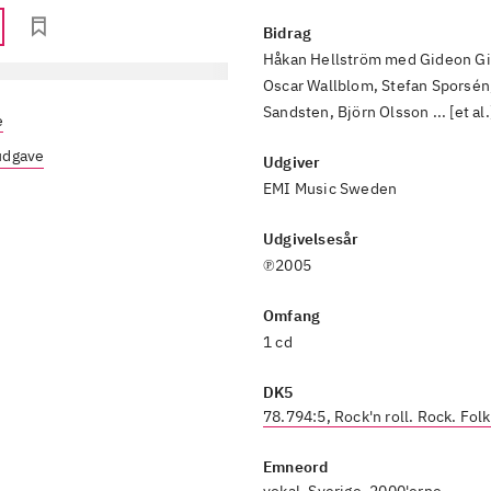
Bidrag
Håkan Hellström med Gideon Gi
Oscar Wallblom, Stefan Sporsén,
Sandsten, Björn Olsson ... [et al.
e
 udgave
Udgiver
EMI Music Sweden
Udgivelsesår
℗2005
Omfang
1 cd
DK5
78.794:5, Rock'n roll. Rock. Folk
Emneord