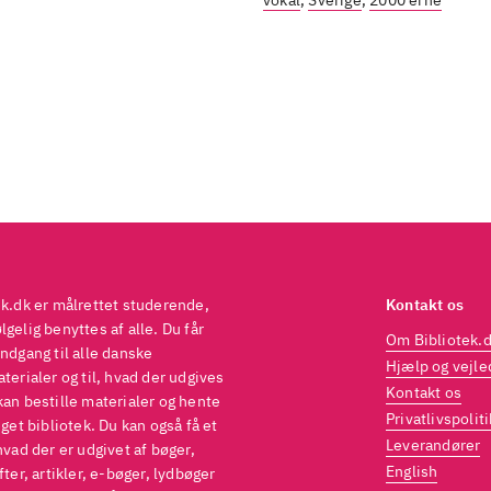
vokal
,
Sverige
,
2000'erne
ek.dk er målrettet studerende,
Kontakt os
gelig benyttes af alle. Du får
Om Bibliotek.
ndgang til alle danske
Hjælp og vejle
terialer og til, hvad der udgives
Kontakt os
kan bestille materialer og hente
Privatlivspoliti
eget bibliotek. Du kan også få et
Leverandører
hvad der er udgivet af bøger,
English
fter, artikler, e-bøger, lydbøger