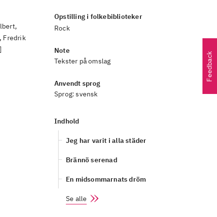
Opstilling i folkebiblioteker
lbert,
Rock
 Fredrik
]
Note
Feedback
Tekster på omslag
Anvendt sprog
Sprog:
svensk
Indhold
Jeg har varit i alla städer
Brännö serenad
En midsommarnats dröm
Se alle