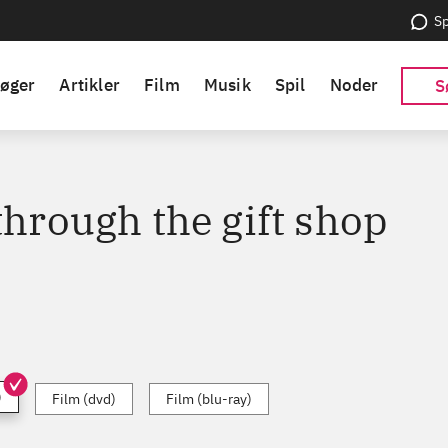
Sp
øger
Artikler
Film
Musik
Spil
Noder
S
through the gift shop
)
Film (dvd)
Film (blu-ray)