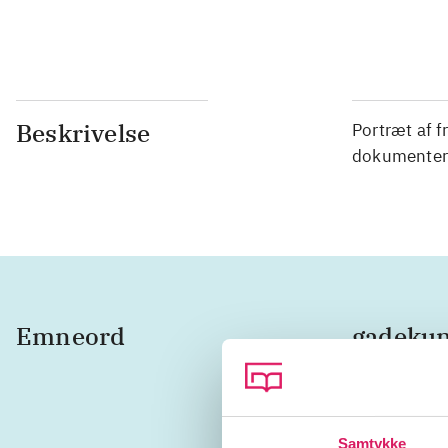
Beskrivelse
Portræt af f
dokumentere
Emneord
gadekun
USA
L
Samtykke