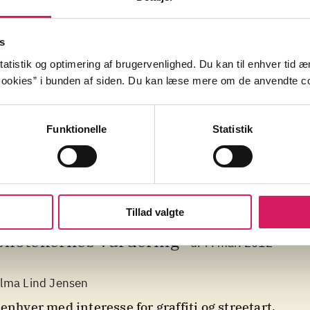
tur
kunstnere
hip hop-kultur
rap
tog
hip hop
s
atistik og optimering af brugervenlighed. Du kan til enhver tid æn
st
ookies” i bunden af siden. Du kan læse mere om de anvendte co
Funktionelle
Statistik
Tillad valgte
bliotekernes vurdering
d. 7. mar. 2012
lma Lind Jensen
 enhver med interesse for graffiti og streetart
.