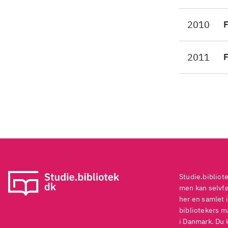
tro
2010
F
Gue
Ba
Osc
2011
F
kun
mor
Studie.bibliot
men kan selvføl
her en samlet i
bibliotekers ma
i Danmark. Du 