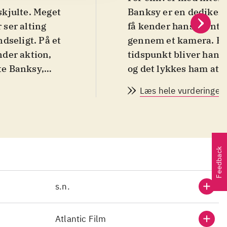
skjulte. Meget
Banksy er en dedikeret
 ser alting
få kender hans identit
dseligt. På et
gennem et kamera. Han
nder aktion,
tidspunkt bliver han o
te Banksy,
og det lykkes ham at
e ham under
med hvem han knytter 
Læs hele vurderingen
r med ham - i
udførelse af hans meti
ilm om
silhouet og med stemm
kaber, men "en
Banksy, går det op for
nden begynder
mand med et psykisk 
Feedback
 en
Thierry selv at udføre
handle om
kæmpemæssigt opsat ud
 den
Banksy kommer filmen
s.n.
rne er byttet
excentriske (eller ska
 kameraet
om, så gadekunstnere
Atlantic Film
ge måder
gadekunstner. Billede