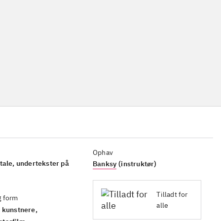
Ophav
rtekster på
Banksy
(instruktør)
Tilladt for
g form
alle
 kunstnere,