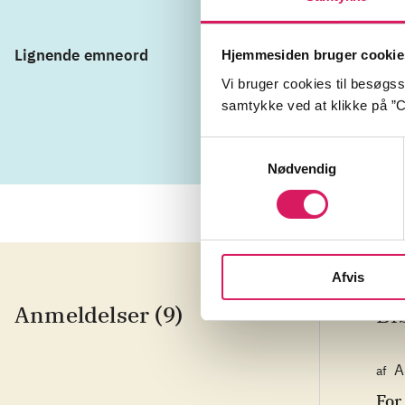
Lignende emneord
ungdomskul
Hjemmesiden bruger cookie
Vi bruger cookies til besøgsst
engelsk kun
samtykke ved at klikke på ”C
Samtykkevalg
Nødvendig
Afvis
Anmeldelser (9)
Bi
A
af
For