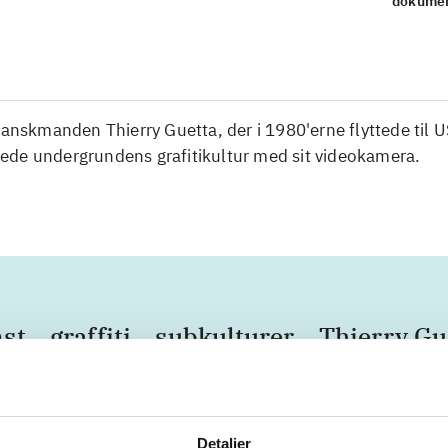
dokumen
ranskmanden Thierry Guetta, der i 1980'erne flyttede til 
de undergrundens grafitikultur med sit videokamera.
st
graffiti
subkulturer
Thierry Gu
os Angeles
2000'erne
Detaljer