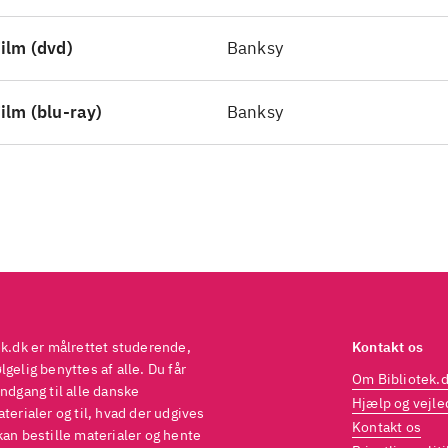
skyldigt menneske tegner sig. Men er det kunst, hv
ilm (dvd)
Banksy
rilla art, 2009 følger en række graffitikunstnere h
nksy
.
ar-nomineret dokumentar om to meget forskellige
ilm (blu-ray)
Banksy
stnersjæle, og hvad der kommer ud af deres møde.
som og sprængfyldt med energi
.
ek.dk er målrettet studerende,
Kontakt os
gelig benyttes af alle. Du får
Om Bibliotek.
ndgang til alle danske
Hjælp og vejle
terialer og til, hvad der udgives
Kontakt os
kan bestille materialer og hente