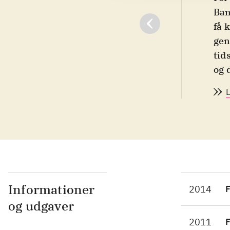
Ban
få 
gen
tid
og 
med
udf
sil
Ban
man
Thi
kæm
Ban
Informationer
2014
F
exc
og udgaver
om,
2011
F
gad