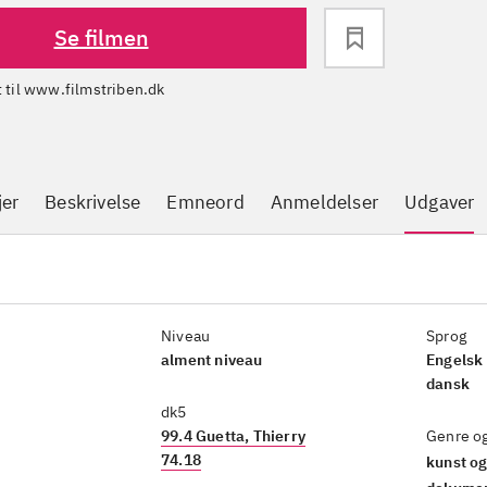
Se filmen
dt til www.filmstriben.dk
jer
Beskrivelse
Emneord
Anmeldelser
Udgaver
Niveau
Sprog
alment niveau
Engelsk tale, unde
dansk
dk5
99.4 Guetta, Thierry
Genre o
74.18
kunst og