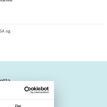
tarfilm
USA og
etta
Om