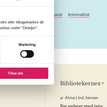
murkunst
amerikansk kunst
kriminalitet
dre eller tilbagetrække dit
okies under ”Detaljer”.
Marketing
Tillad alle
Bibliotekernes v
Alma Lind Jensen
af
For enhver med interess