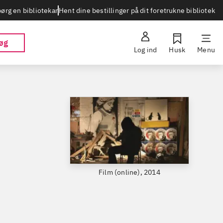
Hent dine bestillinger på dit foretrukne bibliotek
ørg en bibliotekar
øg
Log ind
Husk
Menu
Film (online), 2014