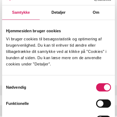
Beskrivelse
Samtykke
Detaljer
Om
Om livet på det engelske badehotel Fawlty Towers i
Torquay. Hotellet drives af den snobbede, hidsige og
meget uheldige vært Basil Fawlty sammen med hans
Hjemmesiden bruger cookies
kone Sybil, den spanske tjener Manuel og stuepigen
Vi bruger cookies til besøgsstatistik og optimering af
Polly.
brugervenlighed. Du kan til enhver tid ændre eller
tilbagetrække dit samtykke ved at klikke på ”Cookies” i
bunden af siden. Du kan læse mere om de anvendte
cookies under ”Detaljer”.
Indhold
Seneste udgave, tv-serie (dvd)
Samtykkevalg
Nødvendig
Hotel inspectors
Gourmet night
Funktionelle
The germans