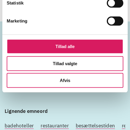
Statistik
Marketing
Emneord
Tillad alle
hoteller
Tillad valgte
England
1970'erne
Afvis
Lignende emneord
badehoteller
restauranter
besættelsestiden
ren