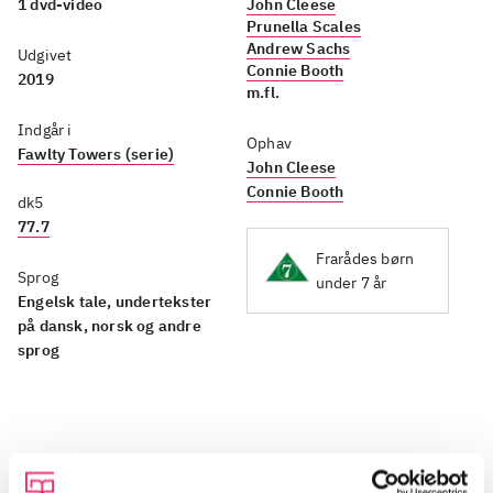
1 dvd-video
John Cleese
Prunella Scales
Andrew Sachs
Udgivet
Connie Booth
2019
m.fl.
Indgår i
Ophav
Fawlty Towers (serie)
John Cleese
Connie Booth
dk5
77.7
Frarådes børn
Sprog
under 7 år
Engelsk tale, undertekster
på dansk, norsk og andre
sprog