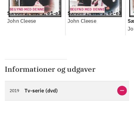
BEGYND MED DENNE
BEGYND MED DENNE
Sæson 2, disc 1, e1-e3
Sæson 1, disc 1, e1-e3
John Cleese
John Cleese
Sæ
Jo
Informationer og udgaver
Tv-serie (dvd)
2019