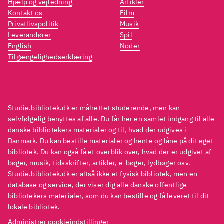
Hjælp og vejledning
Artikler
har mere styr på tingene end de
har m
Kontakt os
Film
selv har og her er et sympatisk
selv h
Privatlivspolitik
Musik
portræt af en populær pige, der
portræ
Leverandører
Spil
ikke kun har det nemt. Bogen er
ikke 
English
Noder
Tilgængelighedserklæring
let læst, spændende og
let l
flydende i sproget og kan
flyden
sagtens læses uafhængigt af de
sagte
andre i serien
.
andre 
Studie.bibliotek.dk er målrettet studerende, men kan
Andre serier om veninder
Andre
selvfølgelig benyttes af alle. Du får her en samlet indgang til alle
kunne være Ellen Holmboes
kunne
danske bibliotekers materialer og til, hvad der udgives i
Danmark. Du kan bestille materialer og hente og låne på dit eget
"BITZ" med fx
De seje tøsers
"BITZ
bibliotek. Du kan også få et overblik over, hvad der er udgivet af
klub
eller Carlsens
klub
e
bøger, musik, tidsskrifter, artikler, e-bøger, lydbøger osv.
"Sommerfugleserie"
.
"Somm
Studie.bibliotek.dk er altså ikke et fysisk bibliotek, men en
Anbefales varmt til
database og service, der viser dig alle danske offentlige
bibliotekers materialer, som du kan bestille og få leveret til dit
børnebiblioteker alle steder.
lokale bibliotek.
Hvis man ikke har de første
Administrer cookieindstillinger