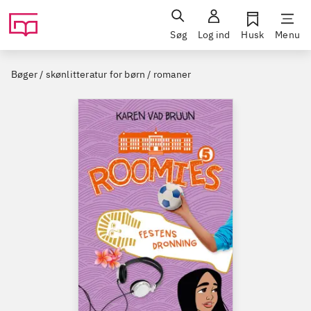
Søg
Log ind
Husk
Menu
Bøger / skønlitteratur for børn / romaner