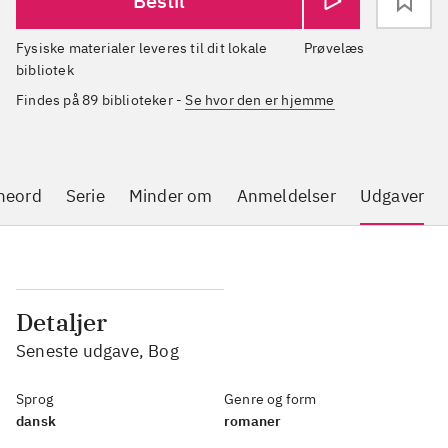
Bestil
Fysiske materialer leveres til dit lokale
Prøvelæs
bibliotek
Findes på 89 biblioteker
-
Se hvor den er hjemme
neord
Serie
Minder om
Anmeldelser
Udgaver
Detaljer
Seneste udgave, Bog
Sprog
Genre og form
dansk
romaner