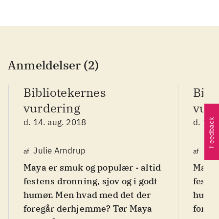
Anmeldelser (2)
Bibliotekernes
Bibl
vurdering
vurd
d. 14. aug. 2018
d. 14.
Feedback
Julie Arndrup
Juli
af
af
Maya er smuk og populær - altid
Maya 
festens dronning, sjov og i godt
festen
humør. Men hvad med det der
humør
foregår derhjemme? Tør Maya
foreg