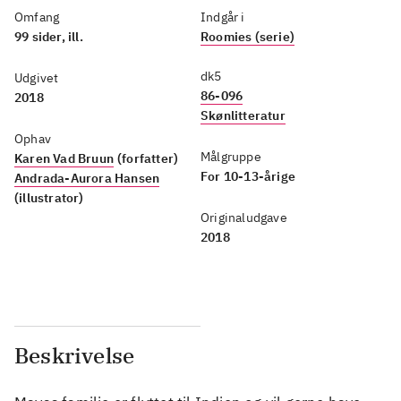
Omfang
Indgår i
99 sider, ill.
Roomies (serie)
dk5
Udgivet
86-096
2018
Skønlitteratur
Ophav
Målgruppe
Karen Vad Bruun
(forfatter)
For 10-13-årige
Andrada-Aurora Hansen
(illustrator)
Originaludgave
2018
Beskrivelse