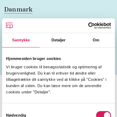
Danmark
Lignende emneord
Samtykke
Detaljer
Om
heste
pubertet
kærester
drenge
håndbold
Hjemmesiden bruger cookies
Vi bruger cookies til besøgsstatistik og optimering af
brugervenlighed. Du kan til enhver tid ændre eller
tilbagetrække dit samtykke ved at klikke på ”Cookies” i
bunden af siden. Du kan læse mere om de anvendte
cookies under ”Detaljer”.
Roomies
Samtykkevalg
Gå til serien
Nødvendig