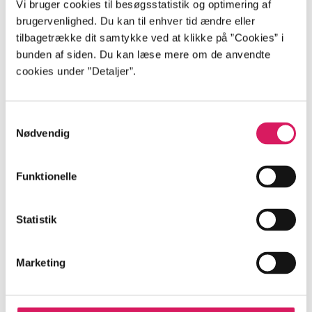
Vi bruger cookies til besøgsstatistik og optimering af
brugervenlighed. Du kan til enhver tid ændre eller
tilbagetrække dit samtykke ved at klikke på ”Cookies” i
Fumpy facts
bunden af siden. Du kan læse mere om de anvendte
cookies under ”Detaljer”.
Gå til serien
Samtykkevalg
Nødvendig
Funktionelle
Statistik
Marketing
Del 1 -
Finurlige facts
Del 2 -
Finurlige facts
Werner Wejp-Olsen
Werner Wejp-Olsen