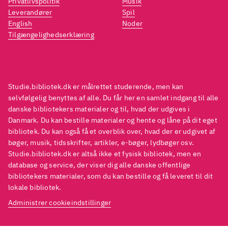
Privatlivspolitik
Musik
Leverandører
Spil
English
Noder
Tilgængelighedserklæring
Studie.bibliotek.dk er målrettet studerende, men kan
selvfølgelig benyttes af alle. Du får her en samlet indgang til alle
danske bibliotekers materialer og til, hvad der udgives i
Danmark. Du kan bestille materialer og hente og låne på dit eget
bibliotek. Du kan også få et overblik over, hvad der er udgivet af
bøger, musik, tidsskrifter, artikler, e-bøger, lydbøger osv.
Studie.bibliotek.dk er altså ikke et fysisk bibliotek, men en
database og service, der viser dig alle danske offentlige
bibliotekers materialer, som du kan bestille og få leveret til dit
lokale bibliotek.
Administrer cookieindstillinger