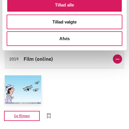
Tillad alle
Tillad valgte
Informationer og udgaver
Afvis
Film (online)
2019
Se filmen