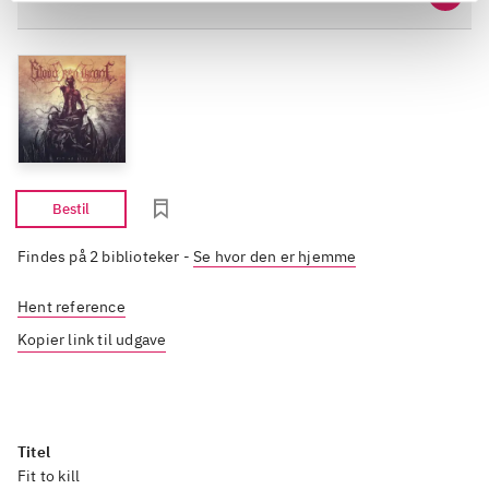
skal 
lidt m
Bestil
Findes på 2 biblioteker
-
Se hvor den er hjemme
Hent reference
Kopier link til udgave
Titel
Fit to kill