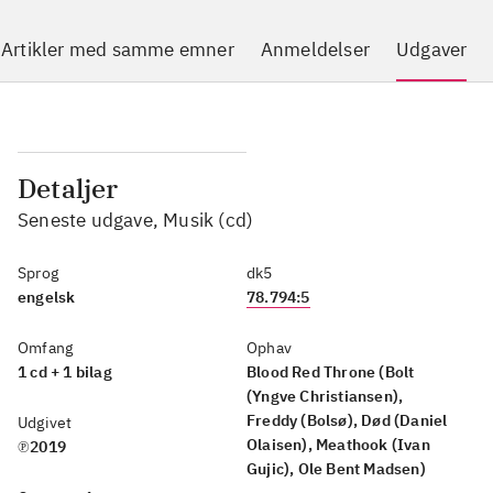
Artikler med samme emner
Anmeldelser
Udgaver
Detaljer
Seneste udgave, Musik (cd)
Sprog
dk5
engelsk
78.794:5
Omfang
Ophav
1 cd + 1 bilag
Blood Red Throne (Bolt
(Yngve Christiansen),
Freddy (Bolsø), Død (Daniel
Udgivet
Olaisen), Meathook (Ivan
℗2019
Gujic), Ole Bent Madsen)