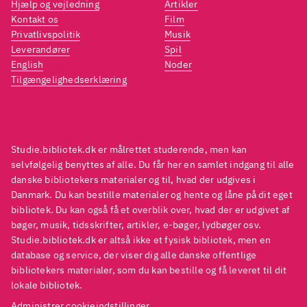
Hjælp og vejledning
Artikler
Kontakt os
Film
Privatlivspolitik
Musik
Leverandører
Spil
English
Noder
Tilgængelighedserklæring
Studie.bibliotek.dk er målrettet studerende, men kan
selvfølgelig benyttes af alle. Du får her en samlet indgang til alle
danske bibliotekers materialer og til, hvad der udgives i
Danmark. Du kan bestille materialer og hente og låne på dit eget
bibliotek. Du kan også få et overblik over, hvad der er udgivet af
bøger, musik, tidsskrifter, artikler, e-bøger, lydbøger osv.
Studie.bibliotek.dk er altså ikke et fysisk bibliotek, men en
database og service, der viser dig alle danske offentlige
bibliotekers materialer, som du kan bestille og få leveret til dit
lokale bibliotek.
Administrer cookieindstillinger