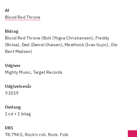
Af
Blood Red Throne
Bidrag
Blood Red Throne (Bolt (Yngve Christiansen), Freddy
(Bolsø), Død (Daniel Olaisen), Meathook (Ivan Gujic), Ole
Bent Madsen)
Udgiver
Mighty Music, Target Records
Udgivelsesår
℗2019
Omfang
1 cd + 1 bilag
DK5
78.794:5, Rock'n roll. Rock. Folk