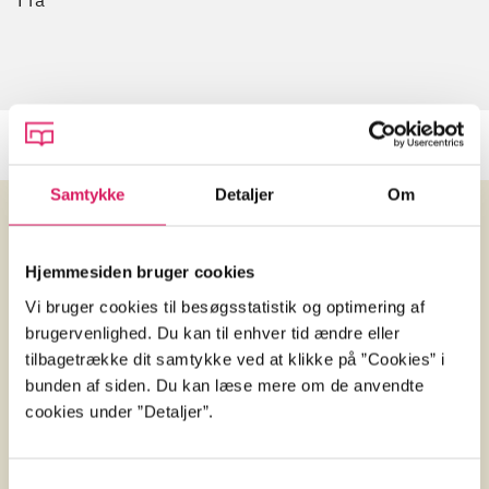
Fra
Samtykke
Detaljer
Om
Anmeldelser (2)
Hjemmesiden bruger cookies
Vi bruger cookies til besøgsstatistik og optimering af
Devi
brugervenlighed. Du kan til enhver tid ændre eller
Angry metal guy
tilbagetrække dit samtykke ved at klikke på ”Cookies” i
d. 13. sep. 2019
bunden af siden. Du kan læse mere om de anvendte
cookies under ”Detaljer”.
Dr. A.N. Grier
af
"In the end, Fit to Kill nestles
"Hvor
Samtykkevalg