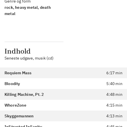
Genre og form
rock, heavy metal, death
metal
Indhold
Seneste udgave, musik (cd)
Requiem Mass
6:17 min
Bloodity
5:40 min
Killing Machine, Pt. 2
4:48 min
WhoreZone
4:15 min
Skyggemannen
4:13 min
InStructed InSanity
4:45 min