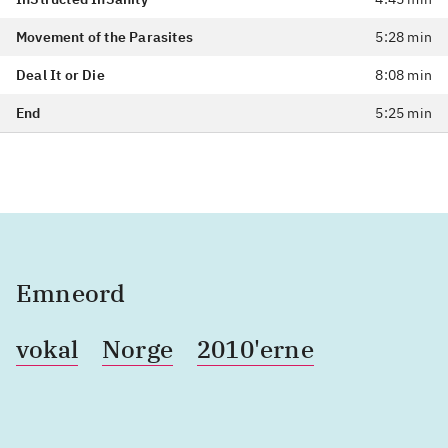
Movement of the Parasites
5:28 min
Deal It or Die
8:08 min
End
5:25 min
Emneord
vokal
Norge
2010'erne