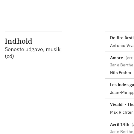
De fire årst
Indhold
Antonio Viva
Seneste udgave, musik
(cd)
Ambre
(
arr
Jane Berthe
Nils Frahm
Les indes g
Jean-Phili
Vivaldi - Th
Max Richter
Avril 14th
(
Jane Berthe