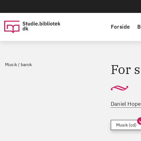
Forside
B
For 
Musik / barok
Daniel Hope 
Musik (cd)