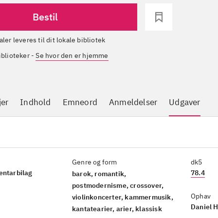
Bestil
aler leveres til dit lokale bibliotek
iblioteker
-
Se hvor den er hjemme
jer
Indhold
Emneord
Anmeldelser
Udgaver
Genre og form
dk5
entarbilag
78.4
barok, romantik,
postmodernisme, crossover,
Ophav
violinkoncerter, kammermusik,
Daniel H
kantatearier, arier, klassisk