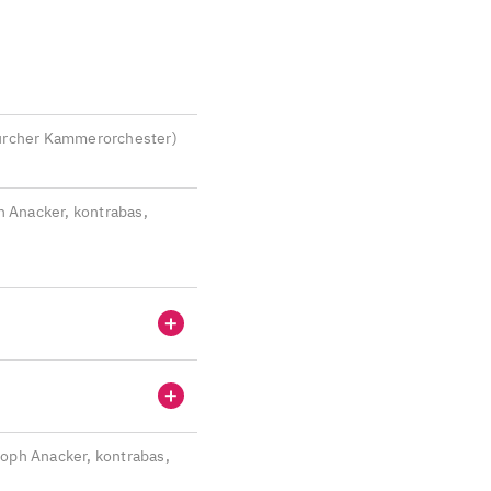
ürcher Kammerorchester
)
h Anacker, kontrabas,
toph Anacker, kontrabas,