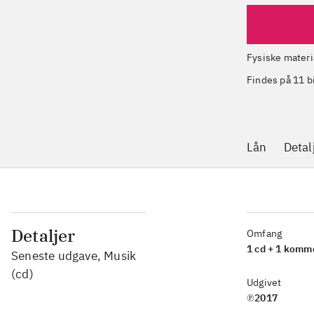
Fysiske materi
Findes på 11 b
Lån
Detal
Detaljer
Omfang
1 cd + 1 komm
Seneste udgave, Musik
(cd)
Udgivet
℗2017