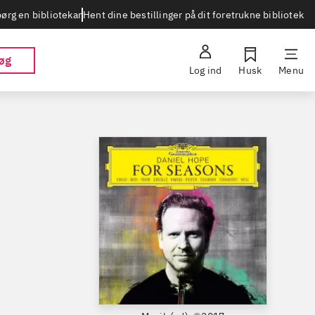
Hent dine bestillinger på dit foretrukne bibliotek
ørg en bibliotekar
øg
Log ind
Husk
Menu