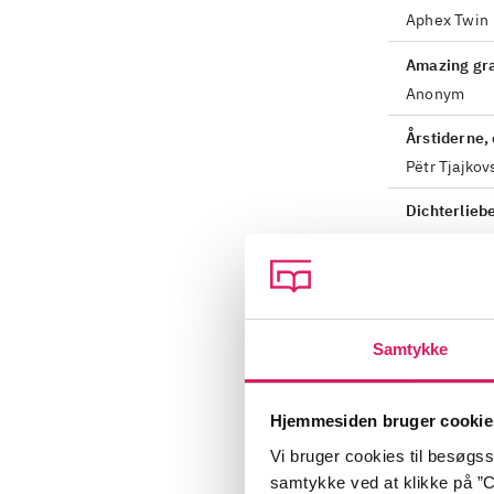
Aphex Twin
Amazing gr
Anonym
Årstiderne,
Pëtr Tjajkov
Dichterlieb
Robert Sch
Les doutes 
Gonzales
Samtykke
Knickerbock
Kurt Weill
Hjemmesiden bruger cookie
Koncert for 
Vi bruger cookies til besøgsst
Johann Melc
samtykke ved at klikke på ”C