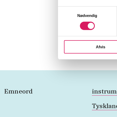
Kantate nr.
Johann Seba
Samtykkevalg
Nødvendig
Wintermez
Gonzales
Wiegenlied,
Johannes B
Afvis
Emneord
instrum
Tysklan