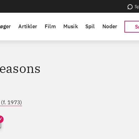
Sp
øger
Artikler
Film
Musik
Spil
Noder
S
seasons
(f. 1973)