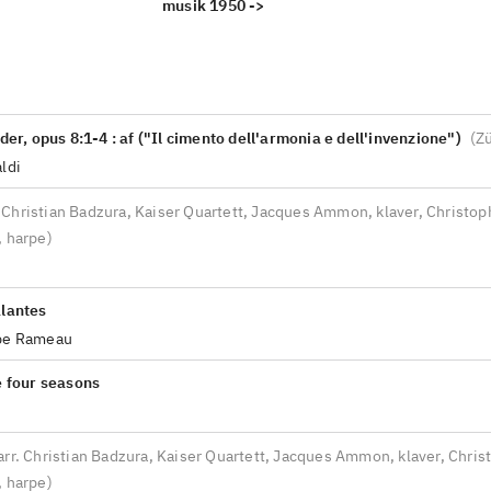
musik 1950 ->
ider, opus 8:1-4 : af ("Il cimento dell'armonia e dell'invenzione")
(
Z
ldi
. Christian Badzura, Kaiser Quartett, Jacques Ammon, klaver, Christop
, harpe
)
alantes
ppe Rameau
e four seasons
arr. Christian Badzura, Kaiser Quartett, Jacques Ammon, klaver, Chris
, harpe
)