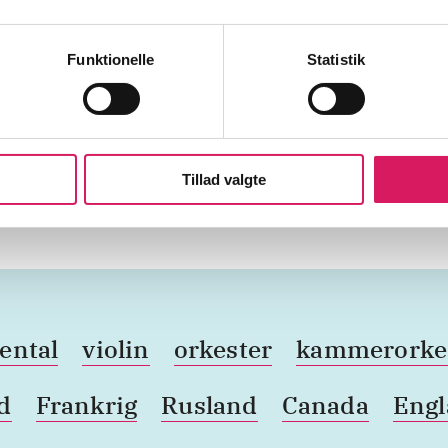
 115
stian Bach
Funktionelle
Statistik
zo
(
Chilly Gonzales, klaver
)
 opus 49:4
(
arr. Daniel Hope
)
rahms
Tillad valgte
ental
violin
orkester
kammerorke
d
Frankrig
Rusland
Canada
Eng