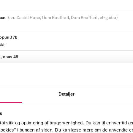
ace
(
arr. Daniel Hope, Dom Bouffard, Dom Bouffard, el-guitar
)
 opus 37b
skij
e, opus 48
umann
d'août
(
Chilly Gonzales, klaver
)
Detaljer
er holiday
s
strygere og continuo, G-dur (Aria II) ("Concerto pastorale")
(
Zürch
atistik og optimering af brugervenlighed. Du kan til enhver tid æn
hior Molter
ookies” i bunden af siden. Du kan læse mere om de anvendte co