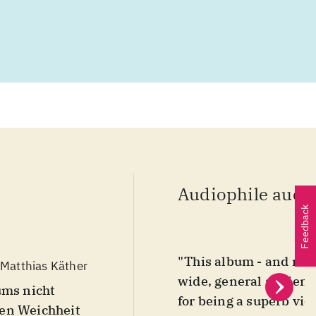
Audiophile audit
Feedback
"This album - and much
Matthias Käther
wide, general audience;
icht
for being a superb viol
tten Weichheit