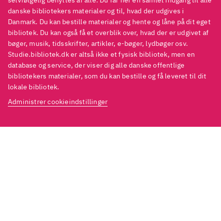
splatter. Desværre er flere af
splatt
selvfølgelig benyttes af alle. Du får her en samlet indgang til alle
danske bibliotekers materialer og til, hvad der udgives i
kapitlerne i de to parallelle
kapitl
Danmark. Du kan bestille materialer og hente og låne på dit eget
handlingsforløb så korte at
handli
bibliotek. Du kan også få et overblik over, hvad der er udgivet af
handlingen bliver brudt for
handl
bøger, musik, tidsskrifter, artikler, e-bøger, lydbøger osv.
Studie.bibliotek.dk er altså ikke et fysisk bibliotek, men en
meget op. Du skal læse seriens
meget
database og service, der viser dig alle danske offentlige
første bind for at få mest ud af
første
bibliotekers materialer, som du kan bestille og få leveret til dit
historien
.
histo
lokale bibliotek.
Der er flere zombier i serien
Der er
Administrer cookieindstillinger
"Zombie splatter", hvor første
"Zombi
bind hedder
Evig sult
.
bind 
Anbefales til børnebiblioteker
.