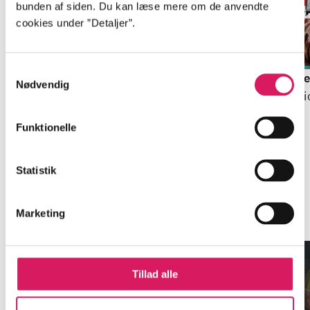
bunden af siden. Du kan læse mere om de anvendte
cookies under ”Detaljer”.
BEGYND MED DENNE
BEGYND MED DENNE
Del 1 -
Ekspeditionen
Del 1 -
Ekspeditionen
Samtykkevalg
Nicole Boyle Rødtnes
Nicole Boyle Rødtnes
De
Nødvendig
Ni
Funktionelle
Statistik
Minder om
Marketing
Tillad alle