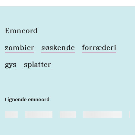
Emneord
zombier
søskende
forræderi
gys
splatter
Lignende emneord
heste
børnebøger
ridning
hestesygdomme
vo