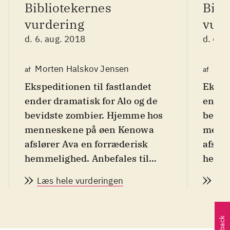
Bibliotekernes
Bibl
vurdering
vurd
d. 6. aug. 2018
d. 6. 
Morten Halskov Jensen
Mor
af
af
Ekspeditionen til fastlandet
Eksped
ender dramatisk for Alo og de
ender
bevidste zombier. Hjemme hos
bevid
menneskene på øen Kenowa
menne
afslører Ava en forræderisk
afslø
hemmelighed. Anbefales til
hemme
børn i alderen 9-12 år, der
børn i
Læs hele vurderingen
Læs
elsker en dyster
elsker
fremtidsfortælling med
fremt
zombier og masser af splatter
.
zombi