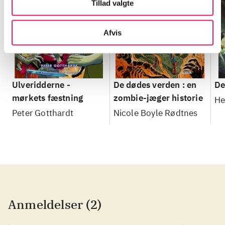
Tillad valgte
Afvis
Ulveridderne -
De dødes verden : en
De
mørkets fæstning
zombie-jæger historie
He
Peter Gotthardt
Nicole Boyle Rødtnes
Anmeldelser (2)