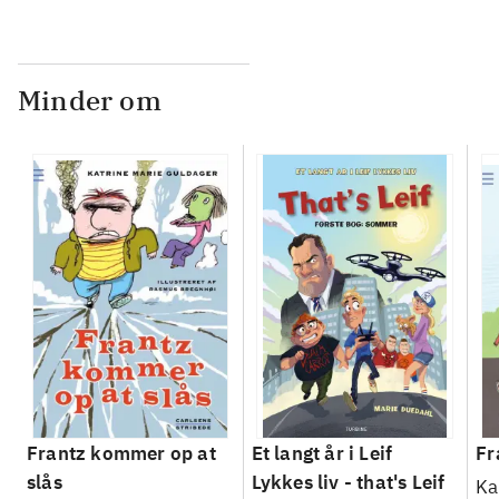
Minder om
Frantz kommer op at
Et langt år i Leif
Fr
slås
Lykkes liv - that's Leif
Ka