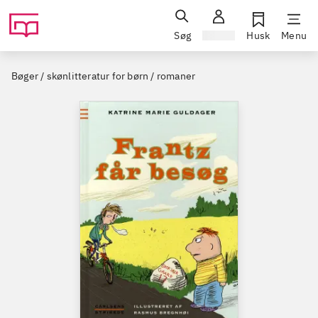
Søg
Log ind
Husk
Menu
Bøger / skønlitteratur for børn / romaner