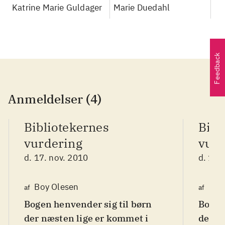
Katrine Marie Guldager
Marie Duedahl
Feedback
Anmeldelser (4)
Bibliotekernes
Bibl
vurdering
vurd
d. 17. nov. 2010
d. 17.
Boy Olesen
Boy
af
af
Bogen henvender sig til børn
Bogen
der næsten lige er kommet i
der n