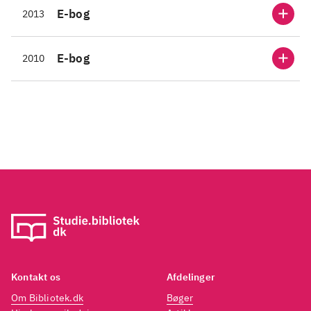
Karl rundt på gården, det er
Karl r
E-bog
2013
tydeligt at Karl ikke har megen
tydeli
forståelse for dyr, han vil ikke
forstå
E-bog
2010
røre ved grisen Leif og han
røre v
kalder fårene dumme. Det
kalde
bliver for meget for Karl, og de
bliver
to drenge kommer op at slås, og
to dr
Karl vil have en undskyldning.
Karl 
Målgruppen vil nemt kunne
Målgr
identificere sig med temaet,
identi
venskab, som er bogens
vensk
omdrejningspunkt. "Det kan
omdre
godt være at Frantz har en stor
godt v
mave, men han har også et stort
mave,
Kontakt os
Afdelinger
hjerte" sådan afsluttes bogen,
hjerte
Om Bibliotek.dk
Bøger
og så er man også som voksen
og så