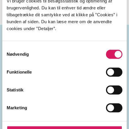
Vi bruger cookies til besøgsstatistik og optimering af
liv.
brugervenlighed. Du kan til enhver tid ændre eller
tilbagetrække dit samtykke ved at klikke på ”Cookies” i
bunden af siden. Du kan læse mere om de anvendte
cookies under ”Detaljer”.
Emneord
Samtykkevalg
Nødvendig
krige
borgerkrige
Funktionelle
civilbefolkning
aktivister
Statistik
Daraa
Syrien
2010'erne
Marketing
2020'erne