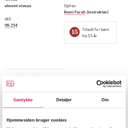
alment niveau
Ophav
Rami Farah
(instruktør)
dk5
98.214
Tilladt for børn
fra 15 år
Beskrivelse
Tre syriske aktivister, der mødtes i et mediekollektiv i
Samtykke
Detaljer
Om
Daraa, genforenes i Paris næsten 10 år efter, at den
syriske revolution brød ud. Her konfronteres de med
optagelser fra opstandens tidlige år. Optagelser, som
Hjemmesiden bruger cookies
de enten selv har filmet, eller som har ændret deres