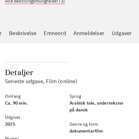
Alle bestillingsmuligheder (3)
r
Beskrivelse
Emneord
Anmeldelser
Udgaver
Detaljer
Seneste udgave, Film (online)
Omfang
Sprog
Ca. 90 min.
Arabisk tale, undertekster
på dansk
Udgivet
2025
Genre og form
dokumentarfilm
Niveau