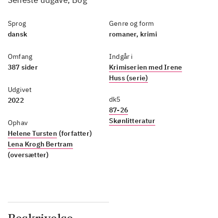
Seneste udgave, Bog
Sprog
Genre og form
dansk
romaner, krimi
Omfang
Indgår i
387 sider
Krimiserien med Irene
Huss (serie)
Udgivet
dk5
2022
87-26
Skønlitteratur
Ophav
Helene Tursten
(forfatter)
Lena Krogh Bertram
(oversætter)