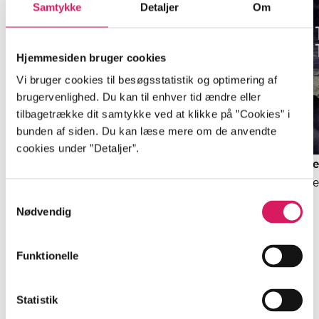
Samtykke
Detaljer
Om
Hjemmesiden bruger cookies
Vi bruger cookies til besøgsstatistik og optimering af
brugervenlighed. Du kan til enhver tid ændre eller
tilbagetrække dit samtykke ved at klikke på ”Cookies” i
bunden af siden. Du kan læse mere om de anvendte
BEGYND MED DENNE
Del 1 -
Den knuste
cookies under ”Detaljer”.
tang-hest
Del 2 -
Nattevagt
De
Helene Tursten
Helene Tursten
He
Samtykkevalg
Nødvendig
Funktionelle
Minder om
Statistik