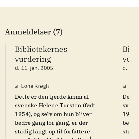
Anmeldelser (7)
Bibliotekernes
Bibl
vurdering
vurd
d. 11. jan. 2005
d. 11.
Lone Krøgh
Lon
af
af
Dette er den fjerde krimi af
Dette 
svenske Helene Tursten (født
svens
1954), og selv om hun bliver
1954),
bedre gang for gang, er der
bedre 
stadig langt op til forfattere
stadig