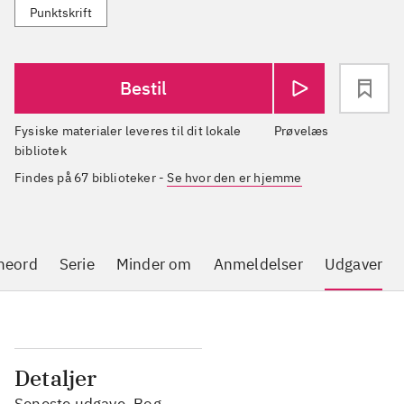
Punktskrift
Bestil
Fysiske materialer leveres til dit lokale
Prøvelæs
bibliotek
Findes på 67 biblioteker
-
Se hvor den er hjemme
neord
Serie
Minder om
Anmeldelser
Udgaver
Detaljer