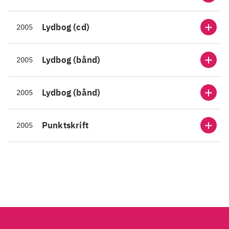
den langsomt fremadskridende
den l
efterforskning ikke helt ueffen.
efterf
Lydbog (cd)
2005
Anvendelse på linie med
Anven
Helene Turstens foregående
Helen
krimier
.
krimi
Lydbog (bånd)
2005
Lydbog (bånd)
2005
Punktskrift
2005