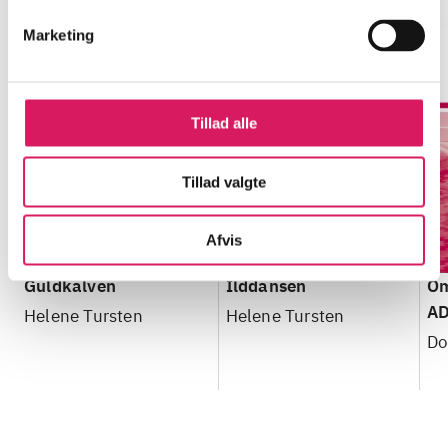
Marketing
Tillad alle
Tillad valgte
Afvis
Guldkalven
Ilddansen
Om
AD
Helene Tursten
Helene Tursten
ov
Do
og