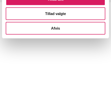
Tillad valgte
Artikler
Afvis
Alle registrerede artikler fordelt på udgivelser
...
...
...
...