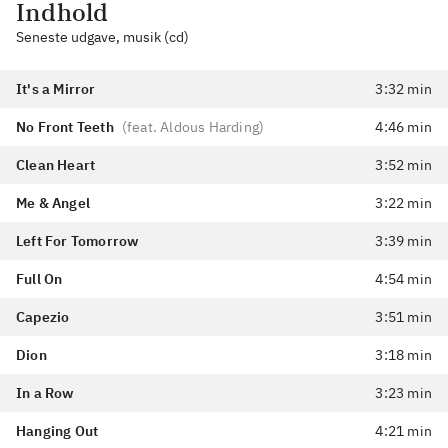
Indhold
Seneste udgave, musik (cd)
It's a Mirror
3:32 min
No Front Teeth
(
feat. Aldous Harding
)
4:46 min
Clean Heart
3:52 min
Me & Angel
3:22 min
Left For Tomorrow
3:39 min
Full On
4:54 min
Capezio
3:51 min
Dion
3:18 min
In a Row
3:23 min
Hanging Out
4:21 min