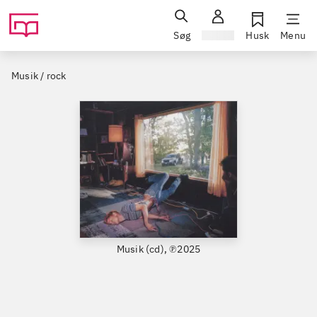
Søg
Log ind
Husk
Menu
Musik / rock
Musik (cd), ℗2025