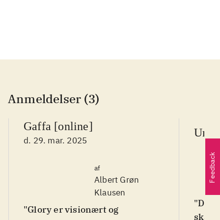
...
Anmeldelser (3)
Gaffa [online]
Unde
d. 29. mar. 2025
Feedback
af
Albert Grøn
Klausen
"Det e
"Glory er visionært og
skabe