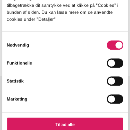
tilbagetrække dit samtykke ved at klikke på ”Cookies” i
Tidsskrift
bunden af siden. Du kan læse mere om de anvendte
Artiklen er en del af
cookies under ”Detaljer”.
lorem ipsum dolor sit amet ...
Samtykkevalg
Tidsskrift
Nødvendig
Artiklerne i
handler ofte om
Funktionelle
Statistik
Artikler med samme emner
Marketing
Fra
Tillad alle