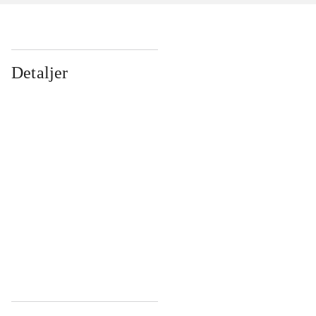
Detaljer
...
...
...
...
...
...
...
...
...
...
...
...