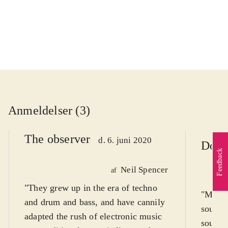
...
Anmeldelser (3)
The observer
d. 6. juni 2020
Down
Feedback
Neil Spencer
af
"They grew up in the era of techno
"More o
and drum and bass, and have cannily
sounds
adapted the rush of electronic music
soundtr