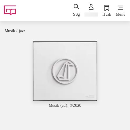
Søg
Log ind
Husk
Menu
Musik / jazz
Musik (cd), ℗2020