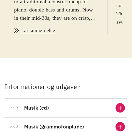
to a traditional acoustic lineup of
comman
piano, double bass and drums. Now
This al
in their mid-30s, they are on crisp,
swing, 
confident form here, having taken
disson
Læs anmeldelse
time to refine their approach".
conflic
Informationer og udgaver
Musik (cd)
2020
Musik (grammofonplade)
2020