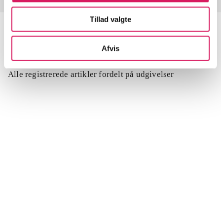
Tillad valgte
Afvis
Artikler
Alle registrerede artikler fordelt på udgivelser
...
...
...
...