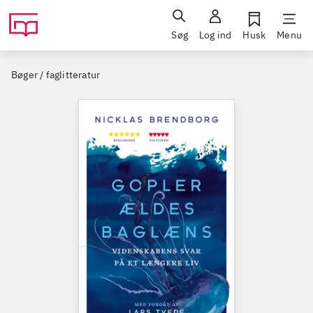
Søg
Log ind
Husk
Menu
Bøger / faglitteratur