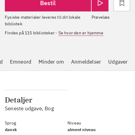
Bestil
Fysiske materialer leveres til dit lokale
Prøvelæs
bibliotek
Findes på 115 biblioteker
-
Se hvor den er hjemme
d
Emneord
Minder om
Anmeldelser
Udgaver
Detaljer
Seneste udgave, Bog
Sprog
Niveau
dansk
alment niveau