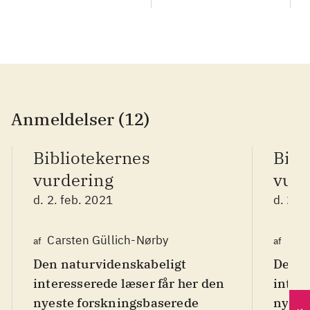
du
Anmeldelser (12)
Bibliotekernes
Bibl
vurdering
vurd
d. 2. feb. 2021
d. 2. 
Carsten Güllich-Nørby
Car
af
af
Den naturvidenskabeligt
Den n
interesserede læser får her den
inter
nyeste forskningsbaserede
nyest