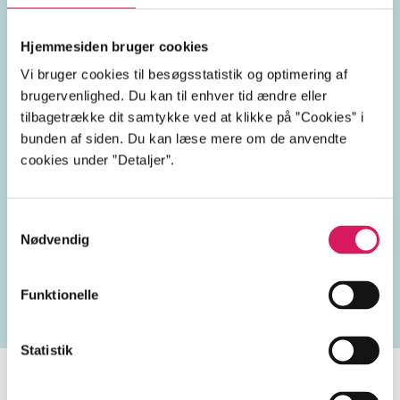
aldring
levetid
sundhed
Hjemmesiden bruger cookies
forebyggelse
livsstil
Vi bruger cookies til besøgsstatistik og optimering af
brugervenlighed. Du kan til enhver tid ændre eller
gerontologi
tilbagetrække dit samtykke ved at klikke på ”Cookies” i
bunden af siden. Du kan læse mere om de anvendte
cookies under ”Detaljer”.
Samtykkevalg
Lignende emneord
Nødvendig
kost
ernæring
stress
alderdom
motion
sy
Funktionelle
Statistik