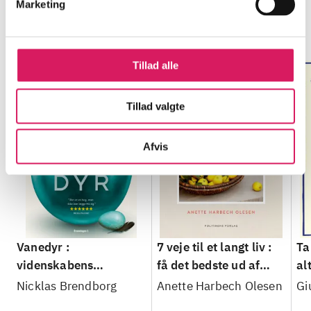
Marketing
Minder om
Tillad alle
Tillad valgte
Afvis
Vanedyr :
7 veje til et langt liv :
Ta
videnskabens
få det bedste ud af
al
manipulation af vores
dine gener
un
Nicklas Brendborg
Anette Harbech Olesen
Gi
instinkter
fo