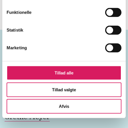
Gennem interviews og rekonstruktioner gives et unikt
indblik i hendes tanker og arbejdsmetoder.
Funktionelle
Statistik
Marketing
Emneord
dansk design
dansk porcelæn
Tillad alle
dansk keramik
dansk glaskunst
Tillad valgte
arkitekter
designere
Afvis
Grethe Meyer