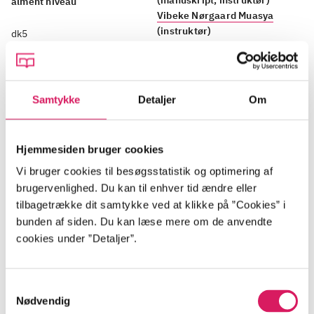
(manuskript, instruktør)
alment niveau
Vibeke Nørgaard Muasya
(instruktør)
dk5
99.4 Meyer, Grethe
76.096
Tilladt for børn
fra 15 år
Sprog
Samtykke
Detaljer
Om
Dansk tale
Hjemmesiden bruger cookies
Vi bruger cookies til besøgsstatistik og optimering af
brugervenlighed. Du kan til enhver tid ændre eller
Beskrivelse
tilbagetrække dit samtykke ved at klikke på ”Cookies” i
bunden af siden. Du kan læse mere om de anvendte
cookies under ”Detaljer”.
Historien om den banebrydende designer Grethe
Meyer, der blev uddannet arkitekt i 1947 som eneste
kvinde på sin årgang, hvilket var så
Samtykkevalg
bemærkelsesværdig, at det blev omtalt i avisen.
Nødvendig