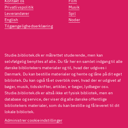
Kontakt os
Film
Privatlivspolitik
Musik
Leverandører
Spil
English
Noder
Tilgængelighedserklæring
Studie.bibliotek.dk er målrettet studerende, men kan
selvfølgelig benyttes af alle. Du får her en samlet indgang til alle
danske bibliotekers materialer og til, hvad der udgives i
Danmark. Du kan bestille materialer og hente og låne på dit eget
bibliotek. Du kan også få et overblik over, hvad der er udgivet af
bøger, musik, tidsskrifter, artikler, e-bøger, lydbøger osv.
Studie.bibliotek.dk er altså ikke et fysisk bibliotek, men en
database og service, der viser dig alle danske offentlige
bibliotekers materialer, som du kan bestille og få leveret til dit
lokale bibliotek.
Administrer cookieindstillinger