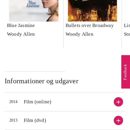
Blue Jasmine
Bullets over Broadway
Li
Woody Allen
Woody Allen
St
Feedback
Informationer og udgaver
Film (online)
2014
Film (dvd)
2013