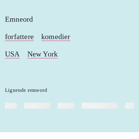
Emneord
forfattere
komedier
USA
New York
Lignende emneord
heste
børnebøger
ridning
hestesygdomme
vokal