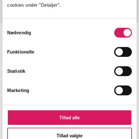
cookies under ”Detaljer”.
Samtykkevalg
Nødvendig
Funktionelle
Artikler
Alle registrerede artikler fordelt på udgivelser
Statistik
...
Marketing
...
Tillad alle
...
Tillad valgte