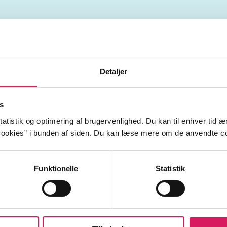
rhold
døden
sorgarbejde
dødsfald
alkohol
st
d alkoholmisbrug
Detaljer
s
atistik og optimering af brugervenlighed. Du kan til enhver tid æn
ookies” i bunden af siden. Du kan læse mere om de anvendte co
Funktionelle
Statistik