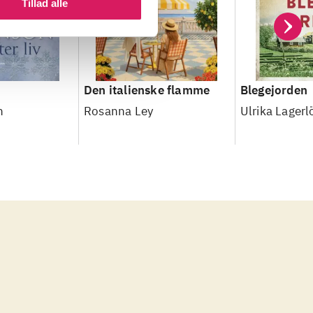
Tillad alle
Den italienske flamme
Blegejorden
n
Rosanna Ley
Ulrika Lagerl