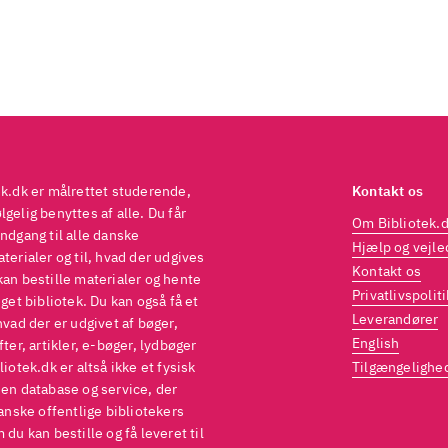
 er også en historie om forbudt kærlighed og uimod
trækning. Fortællingen er følelsesladet og stærkt r
 kan nydes for dens romantiske fortælling
.
 sammenlignes med andet dansk romance, som fx.
stantin Bergs
Kys din kæreste på rejsen
.
efales indkøbt, hvis man har mange læsere til ro
en vil sandsynligvis kræve formidling pga. den li
ek.dk er målrettet studerende,
Kontakt os
side
.
gelig benyttes af alle. Du får
Om Bibliotek.
ndgang til alle danske
Hjælp og vejle
terialer og til, hvad der udgives
Kontakt os
kan bestille materialer og hente
Privatlivspoliti
eget bibliotek. Du kan også få et
Leverandører
hvad der er udgivet af bøger,
English
fter, artikler, e-bøger, lydbøger
liotek.dk er altså ikke et fysisk
Tilgængelighe
 en database og service, der
danske offentlige bibliotekers
 du kan bestille og få leveret til