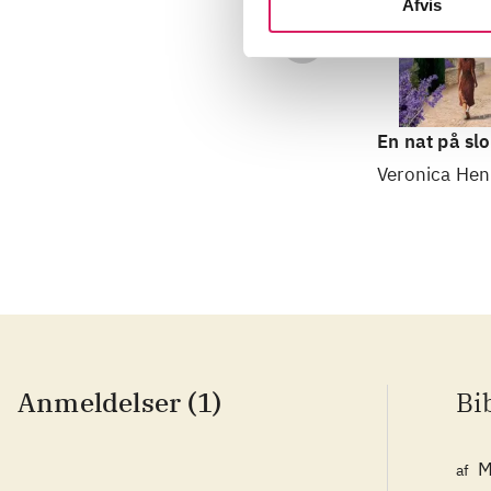
Afvis
En nat på slo
Veronica Hen
Anmeldelser (1)
Bi
M
af