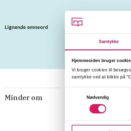
Lignende emneord
tab
parfo
personer me
Samtykke
Hjemmesiden bruger cookie
Vi bruger cookies til besøgsst
samtykke ved at klikke på ”C
Samtykkevalg
Minder om
Nødvendig