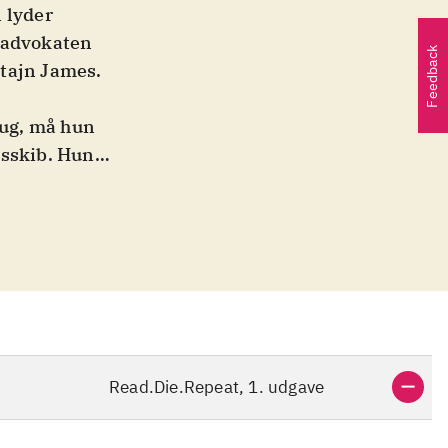
 lyder
m advokaten
Feedback
ptajn James.
ug, må hun
gsskib. Hun
at få livet på
r hendes
lin og faste
ne. Da en
iver han også
r mellem Anna
ellesamlingen
Read.Die.Repeat, 1. udgave
forsøger at
ra fortiden.