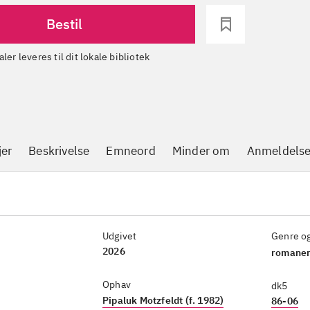
Bestil
aler leveres til dit lokale bibliotek
jer
Beskrivelse
Emneord
Minder om
Anmeldelse
Udgivet
Genre o
2026
romaner
Ophav
dk5
Pipaluk Motzfeldt (f. 1982)
86-06