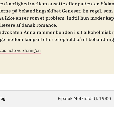
en kærlighed mellem ansatte eller patienter. Sådan
lerne på behandlingsskibet Geneser. En regel, so
a ikke anser som et problem, indtil hun møder ka
 læsere af dansk romance
.
advokaten Anna rammer bunden i sit alkoholmisbr
ge mellem fængsel eller et ophold på et behandlin
ger behandlingsskibet Geneser, en sidste chance for 
Læs hele vurderingen
 køl. Men Anna har ar på sjælen, som står i vejen fo
bredelse. Skibet styres af kaptajn James med discip
ler, men Anna er typen, som gerne udfordrer regler
rende tiltrækning opstår mellem Anna og James, bl
llet overfor et dilemma. Bogens synsvinkler skifte
James. Pipaluk Motzfeldt har bl.a. bidraget til nov
fnug og skæbner
Dette er hendes romandebut
.
Bog
Pipaluk Motzfeldt (f. 1982)
te er en følelsesladet fortælling om en kvinde, som 
se sig fra et alkoholmisbrug, forårsaget af traumer f