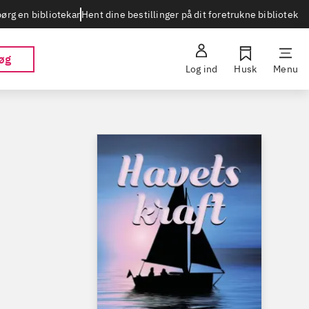
Hent dine bestillinger på dit foretrukne bibliotek
ørg en bibliotekar
øg
Log ind
Husk
Menu