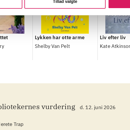
Tillad valgte
ttet
Lykken har otte arme
Liv efter liv
ry
Shelby Van Pelt
Kate Atkinso
bliotekernes vurdering
d. 12. juni 2026
erete Trap