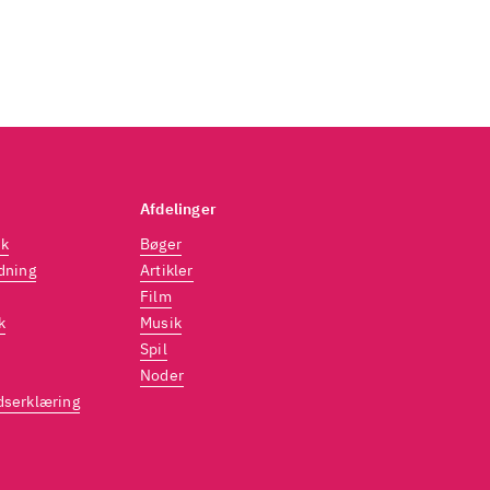
ståelig
omantiserede,
 Pia
mancegenren.
dt anonyme
Afdelinger
dk
Bøger
dning
Artikler
Film
k
Musik
Spil
Noder
dserklæring