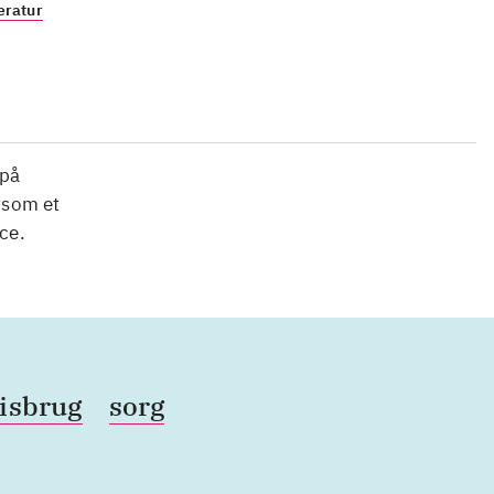
eratur
 på
 som et
ce.
isbrug
sorg