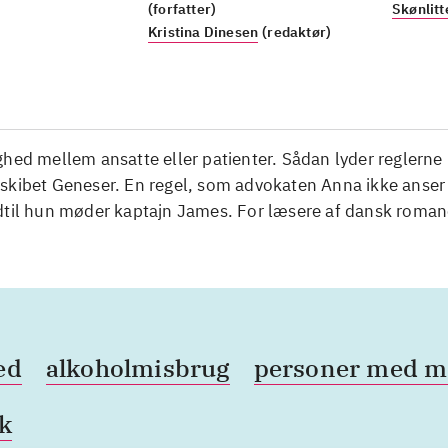
(forfatter)
Skønlitt
Kristina Dinesen
(redaktør)
hed mellem ansatte eller patienter. Sådan lyder reglerne
skibet Geneser. En regel, som advokaten Anna ikke anser
dtil hun møder kaptajn James. For læsere af dansk roman
ed
alkoholmisbrug
personer med m
k