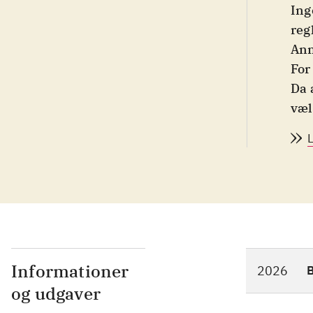
Ing
reg
Ann
For
Da 
væl
væl
ret
hel
reg
spi
sti
og 
Sne
Informationer
2026
Det
og udgaver
rej