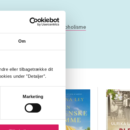
ofmisbrug
ægteskab
alkoholisme
Om
dre eller tilbagetrække dit
okies under ”Detaljer”.
Marketing