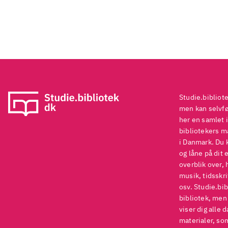
Det
til
men
Kan
Kon
Anb
Bog
Studie.bibliot
for
men kan selvføl
her en samlet i
bibliotekers ma
i Danmark. Du 
og låne på dit 
overblik over, 
musik, tidsskri
osv. Studie.bib
bibliotek, men
viser dig alle 
materialer, som