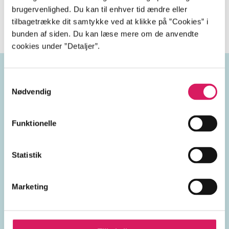
konkurrencesport, hvor kaniner springer over
brugervenlighed. Du kan til enhver tid ændre eller
forhindringer.
tilbagetrække dit samtykke ved at klikke på ”Cookies” i
bunden af siden. Du kan læse mere om de anvendte
cookies under ”Detaljer”.
Samtykkevalg
Emneord
Nødvendig
konkurrencer
piger
kaniner
Funktionelle
fritidsaktiviteter
venner
Statistik
Danmark
2020'erne
Marketing