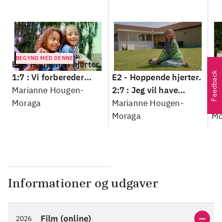
BEGYND MED DENNE
E1 -
Hoppende hjerter.
Feedback
1:7 : Vi forbereder
E2 -
Hoppende hjerter.
E3
kaninhop
Marianne Hougen-
2:7 : Jeg vil have
3:
Moraga
kaninunger
Marianne Hougen-
da
Ma
Moraga
Mo
Informationer og udgaver
Film (online)
2026