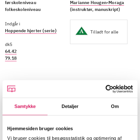
førskoleniveau
Marianne Hougen-Moraga
folkeskoleniveau
(instruktør, manuskript)
Indgår i
Hoppende hjerter (serie)
Tilladt for alle
dk5
64.42
79.18
Beskrivelse
Samtykke
Detaljer
Om
Malou er 8 år og elsker sin kanin, La Paix. Han er en
ældre herre på samme alder som hende selv. Han er
Hjemmesiden bruger cookies
hendes trofaste makker i kaninhop - en
Vi bruger cookies til besøgsstatistik og optimering af