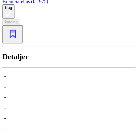
Brian Sarelius (f. 1975)
Bog
loading
Detaljer
...
...
...
...
...
...