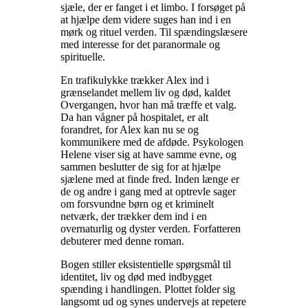
sjæle, der er fanget i et limbo. I forsøget på
at hjælpe dem videre suges han ind i en
mørk og rituel verden. Til spændingslæsere
med interesse for det paranormale og
spirituelle
.
En trafikulykke trækker Alex ind i
grænselandet mellem liv og død, kaldet
Overgangen, hvor han må træffe et valg.
Da han vågner på hospitalet, er alt
forandret, for Alex kan nu se og
kommunikere med de afdøde. Psykologen
Helene viser sig at have samme evne, og
sammen beslutter de sig for at hjælpe
sjælene med at finde fred. Inden længe er
de og andre i gang med at optrevle sager
om forsvundne børn og et kriminelt
netværk, der trækker dem ind i en
overnaturlig og dyster verden. Forfatteren
debuterer med denne roman
.
Bogen stiller eksistentielle spørgsmål til
identitet, liv og død med indbygget
spænding i handlingen. Plottet folder sig
langsomt ud og synes undervejs at repetere