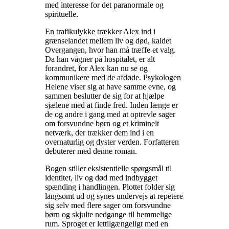
med interesse for det paranormale og
spirituelle
.
En trafikulykke trækker Alex ind i
grænselandet mellem liv og død, kaldet
Overgangen, hvor han må træffe et valg.
Da han vågner på hospitalet, er alt
forandret, for Alex kan nu se og
kommunikere med de afdøde. Psykologen
Helene viser sig at have samme evne, og
sammen beslutter de sig for at hjælpe
sjælene med at finde fred. Inden længe er
de og andre i gang med at optrevle sager
om forsvundne børn og et kriminelt
netværk, der trækker dem ind i en
overnaturlig og dyster verden. Forfatteren
debuterer med denne roman
.
Bogen stiller eksistentielle spørgsmål til
identitet, liv og død med indbygget
spænding i handlingen. Plottet folder sig
langsomt ud og synes undervejs at repetere
sig selv med flere sager om forsvundne
børn og skjulte nedgange til hemmelige
rum. Sproget er lettilgængeligt med en