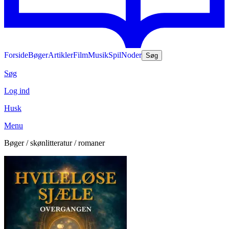
Forside
Bøger
Artikler
Film
Musik
Spil
Noder
Søg
Søg
Log ind
Husk
Menu
Bøger / skønlitteratur / romaner