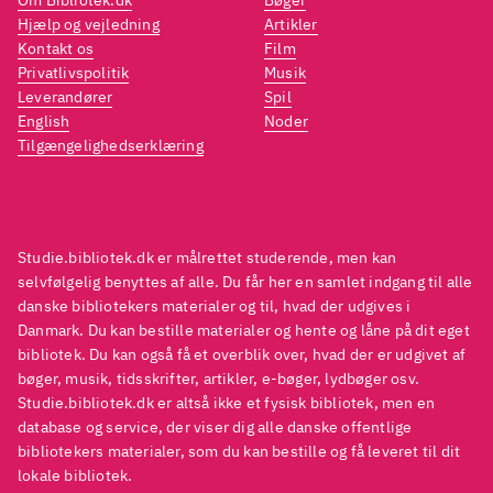
Om Bibliotek.dk
Bøger
Hjælp og vejledning
Artikler
Kontakt os
Film
Privatlivspolitik
Musik
Leverandører
Spil
English
Noder
Tilgængelighedserklæring
Studie.bibliotek.dk er målrettet studerende, men kan
selvfølgelig benyttes af alle. Du får her en samlet indgang til alle
danske bibliotekers materialer og til, hvad der udgives i
Danmark. Du kan bestille materialer og hente og låne på dit eget
bibliotek. Du kan også få et overblik over, hvad der er udgivet af
bøger, musik, tidsskrifter, artikler, e-bøger, lydbøger osv.
Studie.bibliotek.dk er altså ikke et fysisk bibliotek, men en
database og service, der viser dig alle danske offentlige
bibliotekers materialer, som du kan bestille og få leveret til dit
lokale bibliotek.