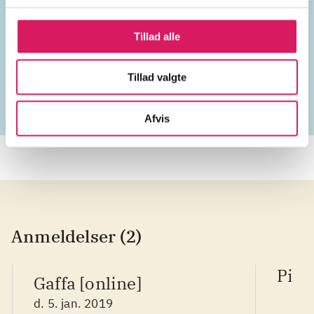
Emneord
Tillad alle
vokal
rap
USA
2010'erne
Tillad valgte
Afvis
Anmeldelser (2)
Pitc
Gaffa [online]
d. 5. jan. 2019