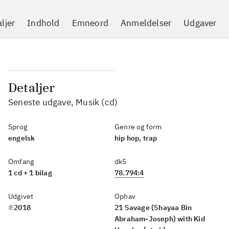
ljer
Indhold
Emneord
Anmeldelser
Udgaver
Detaljer
Seneste udgave, Musik (cd)
Sprog
Genre og form
engelsk
hip hop, trap
Omfang
dk5
1 cd + 1 bilag
78.794:4
Udgivet
Ophav
℗2018
21 Savage (Shayaa Bin
Abraham-Joseph) with Kid