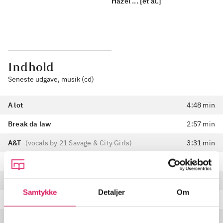
Hazel ... [et al.]
Indhold
Seneste udgave, musik (cd)
A lot
4:48 min
Break da law
2:57 min
A&T
(
vocals by 21 Savage & City Girls
)
3:31 min
Out for the night
2:17 min
Gun smoke
2:47 min
Samtykke
Detaljer
Om
1.5
(
vocals by 21 Savage & Offset
)
2:28 min
All my friends
(
vocals by 21 Savage & Post Malone
)
3:31 min