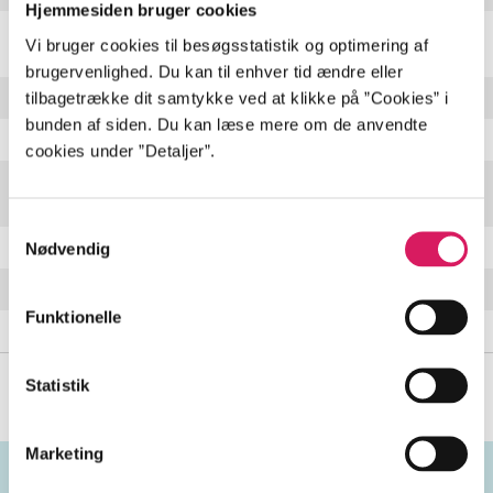
Hjemmesiden bruger cookies
Can't leave without it
(
vocals by 21 Savage, Lil Baby
3:25 min
Vi bruger cookies til besøgsstatistik og optimering af
& Gunna
)
brugervenlighed. Du kan til enhver tid ændre eller
tilbagetrække dit samtykke ved at klikke på ”Cookies” i
ASMR
2:51 min
bunden af siden. Du kan læse mere om de anvendte
Ball w/o you
3:15 min
cookies under ”Detaljer”.
Good day
(
vocals by 21 Savage, Schoolboy Q &
4:02 min
Project Pat
)
Samtykkevalg
Pad lock
3:11 min
Nødvendig
Monster
(
vocals by 21 Savage & Childish Gambino
)
3:53 min
Funktionelle
Letter 2 my momma
3:14 min
Statistik
Marketing