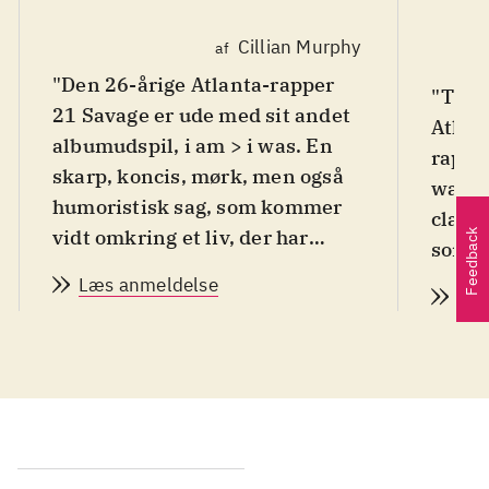
Cillian Murphy
af
"Den 26-årige Atlanta-rapper
"The 
21 Savage er ude med sit andet
Atlan
albumudspil, i am > i was. En
rapper
skarp, koncis, mørk, men også
waitin
humoristisk sag, som kommer
clarit
vidt omkring et liv, der har
Feedback
songs 
været plaget af både vold og
invent
Læs anmeldelse
Læs
fængsel, såvel som guld og
diamanter ... Helstøbte trap-
produktioner, der skiftevis
giver lytteren lyst til total
fordybelse efterfulgt af
moshpitdeltagelse, bakker op
om de skarpe og ikke mindst