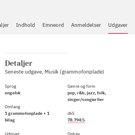
ljer
Indhold
Emneord
Anmeldelser
Udgaver
Detaljer
Seneste udgave, Musik (grammofonplade)
Sprog
Genre og form
engelsk
pop, r&b, jazz, folk,
singer/songwriter
Omfang
1 grammofonplade + 1
dk5
bilag
78.794:5
Udgivet
Ophav