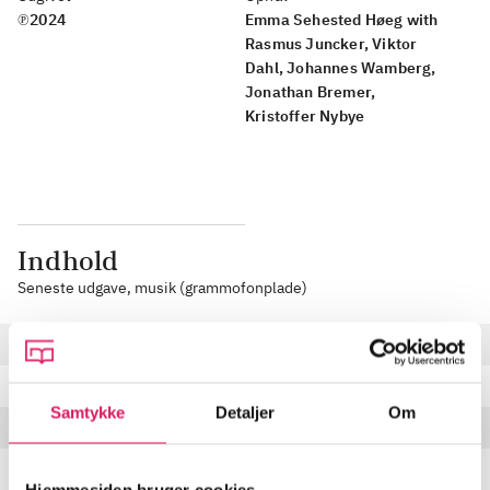
℗2024
Emma Sehested Høeg with
Rasmus Juncker, Viktor
Dahl, Johannes Wamberg,
Jonathan Bremer,
Kristoffer Nybye
Indhold
Seneste udgave, musik (grammofonplade)
Balance With You
4:00 min
We Grow
3:27 min
Samtykke
Detaljer
Om
Beyond
4:13 min
Wait While I'm Changing
2:48 min