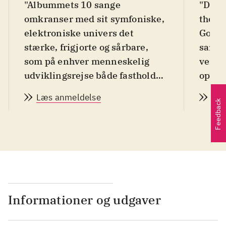
"Albummets 10 sange
"De b
omkranser med sit symfoniske,
the Wo
elektroniske univers det
Goodb
stærke, frigjorte og sårbare,
sange
som på enhver menneskelig
verde
udviklingsrejse både fastholdes
opdag
og omformes, efterhånden som
Høegs
Læs anmeldelse
Læs
livet skrider frem (...) Jeg
den pe
Feedback
kender ordene, men jeg kan
ikke sige farvel. Jeg vil ikke
sige farvel til dette fine album,
som skal genbesøges igen og
igen og igen".
Informationer og udgaver