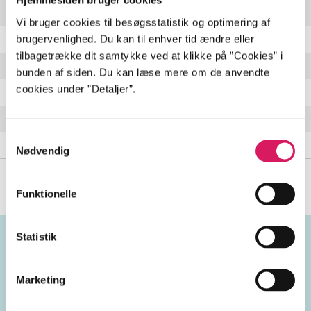
Hjemmesiden bruger cookies
The Moment
3:47 min
Vi bruger cookies til besøgsstatistik og optimering af
brugervenlighed. Du kan til enhver tid ændre eller
Before
0:36 min
tilbagetrække dit samtykke ved at klikke på ”Cookies” i
My Mind
3:06 min
bunden af siden. Du kan læse mere om de anvendte
cookies under ”Detaljer”.
Lately
4:18 min
Drink From Me
3:30 min
Samtykkevalg
I Know All The Words But I Can't Say Goodbye
4:31 min
Nødvendig
Funktionelle
Statistik
Emneord
Marketing
vokal
Danmark
2020'erne