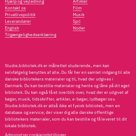
Hjælp og vejledning
Artikler
Kontakt os
Film
Privatlivspolitik
Musik
Leverandører
Spil
English
Noder
Tilgængelighedserklæring
Studie.bibliotek.dk er målrettet studerende, men kan
selvfølgelig benyttes af alle. Du får her en samlet indgang til alle
danske bibliotekers materialer og til, hvad der udgives i
Danmark. Du kan bestille materialer og hente og låne på dit eget
bibliotek. Du kan også få et overblik over, hvad der er udgivet af
bøger, musik, tidsskrifter, artikler, e-bøger, lydbøger osv.
Studie.bibliotek.dk er altså ikke et fysisk bibliotek, men en
database og service, der viser dig alle danske offentlige
bibliotekers materialer, som du kan bestille og få leveret til dit
lokale bibliotek.
Administrer cookieindstillinger