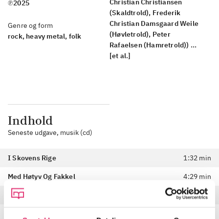
Christian Christiansen
℗2025
(Skaldtrold), Frederik
Christian Damsgaard Weile
Genre og form
(Høvletrold), Peter
rock, heavy metal, folk
Rafaelsen (Hamretrold)) ...
[et al.]
Indhold
Seneste udgave, musik (cd)
I Skovens Rige
1:32 min
Med Høtyv Og Fakkel
4:29 min
Troldmanden
3:32 min
Til Gilde Under Bøgen
3:37 min