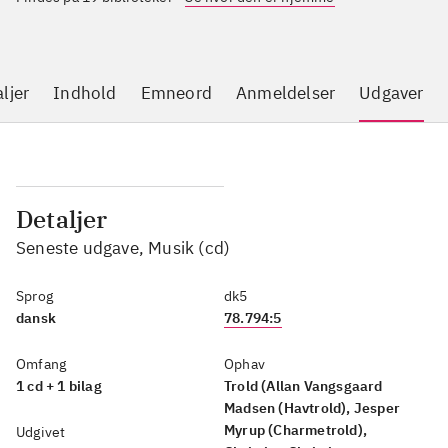
ljer
Indhold
Emneord
Anmeldelser
Udgaver
Detaljer
Seneste udgave, Musik (cd)
Sprog
dk5
dansk
78.794:5
Omfang
Ophav
1 cd + 1 bilag
Trold (Allan Vangsgaard
Madsen (Havtrold), Jesper
Myrup (Charmetrold),
Udgivet