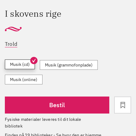
I skovens rige
Trold
Musik (cd)
Musik (grammofonplade)
Musik (online)
Bestil
Fysiske materialer leveres til dit lokale
bibliotek
Findes på 19 biblioteker
-
Se hvor den er hjemme