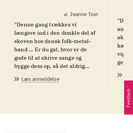
Jeanne Tost
af
"Det 
"Denne gang trækkes vi
andet
længere ind i den dunkle del af
aktue
skoven hos dansk folk-metal-
kærlig
band ... Er du gal, hvor er de
vigtig
gode til at skrive sange og
genre
bygge dem op, så det aldrig
bliver kedeligt eller
Læs
Læs anmeldelse
forudsigeligt at lytte til! ... det
er simpelthen nogle overjordisk
Feedback
dygtige musikere, der udgør
besætningen i det jyske band ...
kæmpe musikalsk overskud og
ægte dygtighed, som man kun
kan overgive sig til".