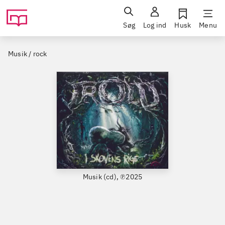
Søg
Log ind
Husk
Menu
Musik / rock
Musik (cd), ℗2025