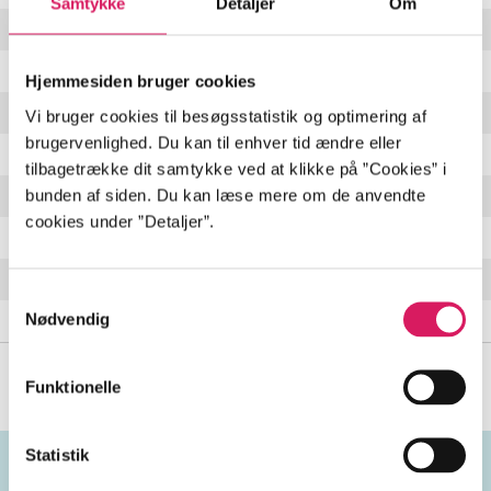
Samtykke
Detaljer
Om
Tusind År I Dvale
4:43 min
Vår
4:54 min
Hjemmesiden bruger cookies
Utysken
4:41 min
Vi bruger cookies til besøgsstatistik og optimering af
brugervenlighed. Du kan til enhver tid ændre eller
Mod Den Endeløse Skov
5:45 min
tilbagetrække dit samtykke ved at klikke på ”Cookies” i
bunden af siden. Du kan læse mere om de anvendte
Skovfesten
4:10 min
cookies under ”Detaljer”.
Bødlen
4:12 min
Gamle Ask
3:03 min
Samtykkevalg
Nødvendig
Tudseleg
1:38 min
Funktionelle
Statistik