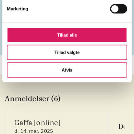
Emneord
Marketing
Danmark
2020'erne
Tillad alle
Tillad valgte
Afvis
Anmeldelser (6)
Gaffa [online]
Devi
d. 14. mar. 2025