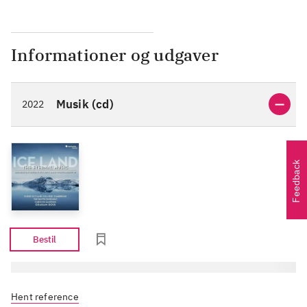
memory of his mother, is a
magnificent addition to the
string orchestra canon, with
Informationer og udgaver
tonal shifts reminiscent of late
Vaughan Williams".
Musik (cd)
2022
Feedback
Bestil
Hent reference