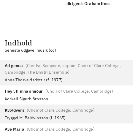
dirigent: Graham Ross
Indhold
Seneste udgave, musik (cd)
Ad genua
(
Carolyn Sampson, sopran, Choir of Clare College,
Cambridge, The Dmitri Ensemble
)
Anna Thorvaldsdóttir (f. 1977)
Heyr, himna smiður
(
Choir of Clare College, Cambridge
)
Þorkell Sigurbjörnsson
Kvöldvers
(
Choir of Clare College, Cambridge
)
Tryggvi M. Baldvinsson (f. 1965)
Ave Maria
(
Choir of Clare College, Cambridge
)