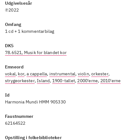
Udgivelsesår
℗2022
Omfang
1 cd + 1 kommentarbilag
DK5
78.6521, Musik for blandet kor
Emneord
vokal
,
kor
,
a cappella
,
instrumental
,
violin
,
orkester
,
strygeorkester
,
Island
,
1900-tallet
,
2000'erne
,
2010'erne
Id
Harmonia Mundi HMM 905330
Faustnummer
62164522
Opstilling i folkebiblioteker