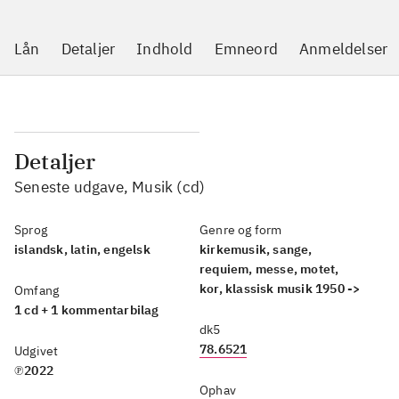
Lån
Detaljer
Indhold
Emneord
Anmeldelser
Detaljer
Seneste udgave, Musik (cd)
Sprog
Genre og form
islandsk, latin, engelsk
kirkemusik, sange,
requiem, messe, motet,
kor, klassisk musik 1950 ->
Omfang
1 cd + 1 kommentarbilag
dk5
78.6521
Udgivet
℗2022
Ophav