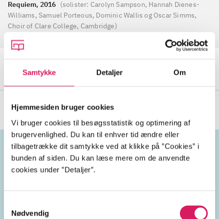
Requiem, 2016
(
solister: Carolyn Sampson, Hannah Dienes-
Williams, Samuel Porteous, Dominic Wallis og Oscar Simms,
Choir of Clare College, Cambridge
)
Sigurður Sævarsson (f. 1963)
Fljótavík : for violin og strygeorkester
(
arr. Guy Button,
Stephanie Gonley, violin, The Dmitri Ensemble
)
Samtykke
Detaljer
Om
Sigur Rós
Hjemmesiden bruger cookies
Vi bruger cookies til besøgsstatistik og optimering af
brugervenlighed. Du kan til enhver tid ændre eller
tilbagetrække dit samtykke ved at klikke på ”Cookies” i
bunden af siden. Du kan læse mere om de anvendte
Emneord
cookies under ”Detaljer”.
vokal
kor
a cappella
Samtykkevalg
Nødvendig