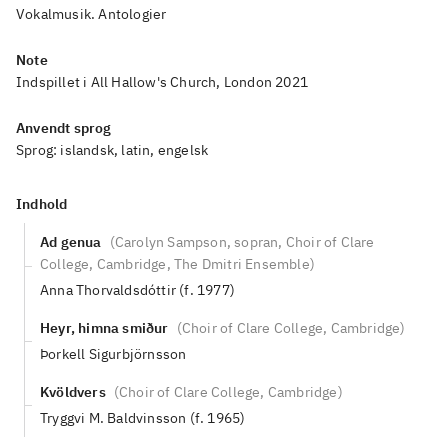
Vokalmusik. Antologier
Note
Indspillet i All Hallow's Church, London 2021
Anvendt sprog
Sprog:
islandsk, latin, engelsk
Indhold
Ad genua
(
Carolyn Sampson, sopran, Choir of Clare
College, Cambridge, The Dmitri Ensemble
)
Anna Thorvaldsdóttir (f. 1977)
Heyr, himna smiður
(
Choir of Clare College, Cambridge
)
Þorkell Sigurbjörnsson
Kvöldvers
(
Choir of Clare College, Cambridge
)
Tryggvi M. Baldvinsson (f. 1965)