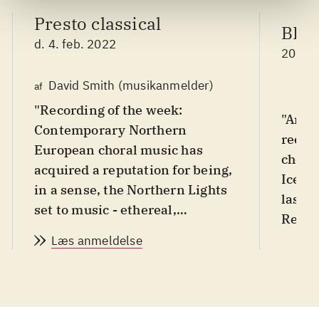
Presto classical
BBC
d. 4. feb. 2022
2022 
David Smith (musikanmelder)
af
"Recording of the week:
"An et
Contemporary Northern
recor
European choral music has
choir,
acquired a reputation for being,
Icela
in a sense, the Northern Lights
last h
set to music - ethereal,
Requi
shimmering, weightless - but
- a hy
Læs anmeldelse
Anna Þorvaldsdóttir's Ad genua
is worlds away from such
thoughts ... Jón Leifs' haunting
Hinsta kveðja, written in