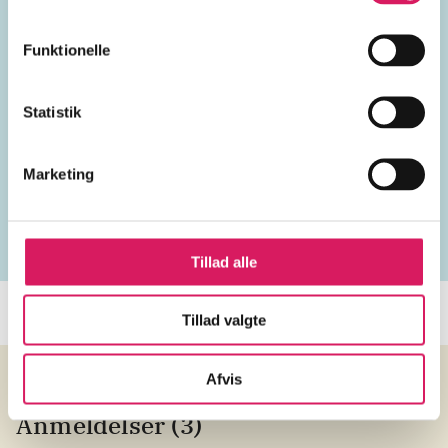
instrumental
violin
orkester
Funktionelle
strygeorkester
Island
Statistik
1900-tallet
2000'erne
2010'erne
Marketing
Tillad alle
Tillad valgte
Afvis
Anmeldelser (3)