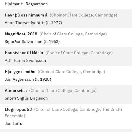
Hjálmar H. Ragnarsson
Heyr þú oss himnum á
(
Choir of Clare College, Cambridge
)
Anna Thorvaldsdóttir (f. 1977)
Magnificat, 2018
(
Choir of Clare College, Cambridge
)
Sigurður Sævarsson (f. 1963)
Haustvísur til Máríu
(
Choir of Clare College, Cambridge
)
Atli Heimir Sveinsson
Hjá lygnri móðu
(
Choir of Clare College, Cambridge
)
Jón Ásgeirsson (f. 1928)
Afmorsvisa
(
Choir of Clare College, Cambridge
)
Snorri Sigfús Birgisson
Elegi, opus 53
(
Choir of Clare College, Cambridge, The Dmitri
Ensemble
)
Jón Leifs