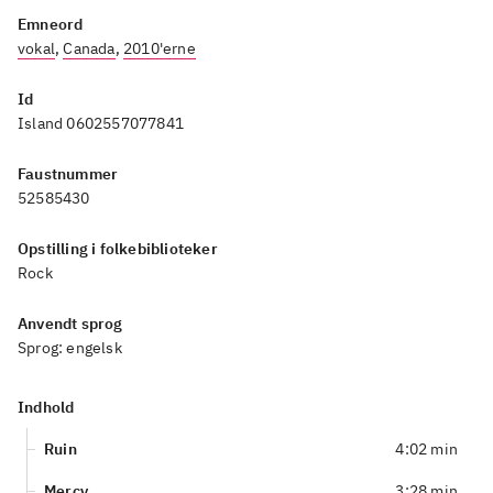
Emneord
vokal
,
Canada
,
2010'erne
Id
Island 0602557077841
Faustnummer
52585430
Opstilling i folkebiblioteker
Rock
Anvendt sprog
Sprog:
engelsk
Indhold
Ruin
4:02 min
Mercy
3:28 min