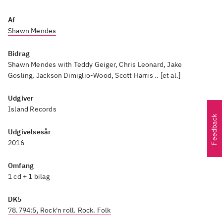
Af
Shawn Mendes
Bidrag
Shawn Mendes with Teddy Geiger, Chris Leonard, Jake
Gosling, Jackson Dimiglio-Wood, Scott Harris .. [et al.]
Udgiver
Island Records
Feedback
Udgivelsesår
2016
Omfang
1 cd + 1 bilag
DK5
78.794:5, Rock'n roll. Rock. Folk