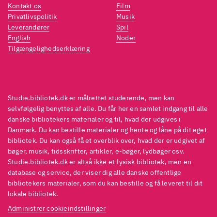
Kontakt os
Film
Privatlivspolitik
Musik
Leverandører
Spil
English
Noder
Tilgængelighedserklæring
Studie.bibliotek.dk er målrettet studerende, men kan
selvfølgelig benyttes af alle. Du får her en samlet indgang til alle
danske bibliotekers materialer og til, hvad der udgives i
Danmark. Du kan bestille materialer og hente og låne på dit eget
bibliotek. Du kan også få et overblik over, hvad der er udgivet af
bøger, musik, tidsskrifter, artikler, e-bøger, lydbøger osv.
Studie.bibliotek.dk er altså ikke et fysisk bibliotek, men en
database og service, der viser dig alle danske offentlige
bibliotekers materialer, som du kan bestille og få leveret til dit
lokale bibliotek.
Administrer cookieindstillinger