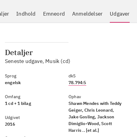
ljer
Indhold
Emneord
Anmeldelser
Udgaver
Detaljer
Seneste udgave, Musik (cd)
Sprog
dk5
engelsk
78.794:5
Omfang
Ophav
1 cd + 1 bilag
Shawn Mendes with Teddy
Geiger, Chris Leonard,
Jake Gosling, Jackson
Udgivet
Dimiglio-Wood, Scott
2016
Harris .. [et al.]