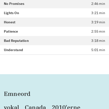
No Promises
2:46 min
Lights On
3:21 min
Honest
3:19 min
Patience
2:55 min
Bad Reputation
3:18 min
Understand
5:01 min
Emneord
vokal
Canada
2010'erne