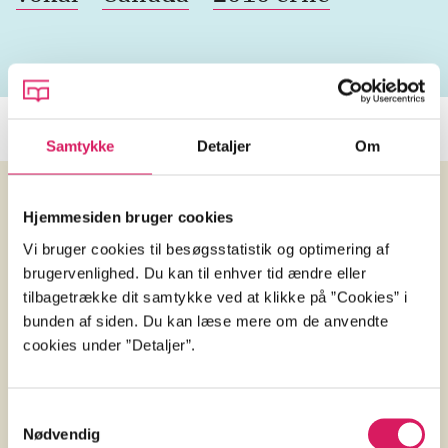
Samtykke
Detaljer
Om
Hjemmesiden bruger cookies
Anmeldelser (4)
Vi bruger cookies til besøgsstatistik og optimering af
brugervenlighed. Du kan til enhver tid ændre eller
Bibliotekernes
Bibl
tilbagetrække dit samtykke ved at klikke på ”Cookies” i
bunden af siden. Du kan læse mere om de anvendte
vurdering
vurd
cookies under ”Detaljer”.
d. 8. okt. 2016
d. 8. 
Samtykkevalg
Thomas Tiedje
Tho
af
af
Nødvendig