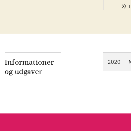
rate
Cen
Informationer
2020
M
og udgaver