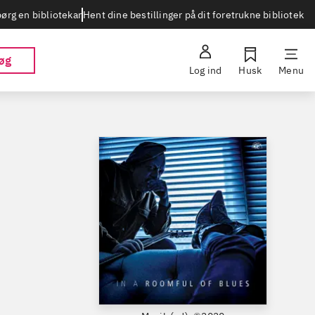
Hent dine bestillinger på dit foretrukne bibliotek
ørg en bibliotekar
øg
Log ind
Husk
Menu