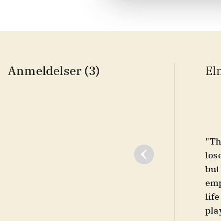
Anmeldelser (3)
El
"Th
los
but
emp
lif
pla