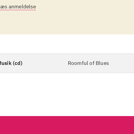
, I fully expect they'll blow the doors off the joint at
Læs anmeldelse
tennial".
usik (cd)
Roomful of Blues