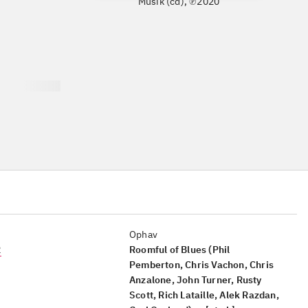
Musik (cd), ℗2020
Ophav
2
Roomful of Blues (Phil
Pemberton, Chris Vachon, Chris
Anzalone, John Turner, Rusty
Scott, Rich Lataille, Alek Razdan,