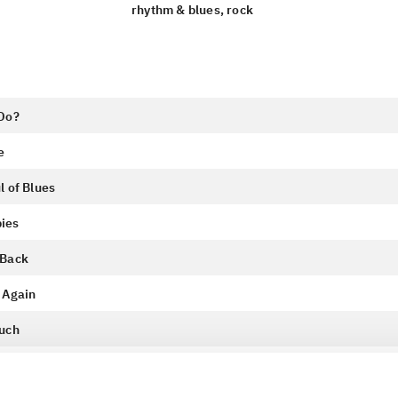
rhythm & blues, rock
Do?
e
l of Blues
ies
 Back
 Again
uch
eard