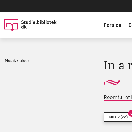
Forside
B
In a 
Musik / blues
Roomful of 
Musik (cd)