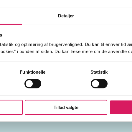
A Love Sublime
Blues
Detaljer
oogie
s
eping Dog Lie
atistik og optimering af brugervenlighed. Du kan til enhver tid æn
ookies” i bunden af siden. Du kan læse mere om de anvendte co
Funktionelle
Statistik
USA
2020'erne
Tillad valgte