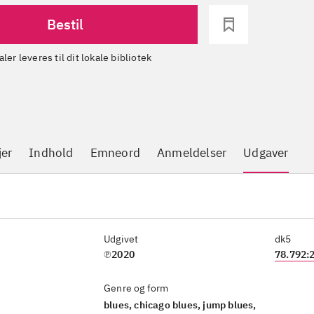
Bestil
aler leveres til dit lokale bibliotek
jer
Indhold
Emneord
Anmeldelser
Udgaver
Udgivet
dk5
℗2020
78.792:
Genre og form
blues, chicago blues, jump blues,