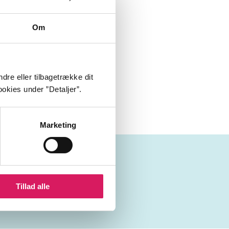
3:01 min
4:26 min
Om
3:20 min
3:00 min
dre eller tilbagetrække dit
1:53 min
okies under ”Detaljer”.
Marketing
Tillad alle