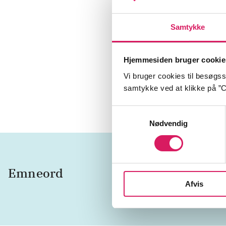
We'd Have 
Carcinoma 
Samtykke
Too Much B
Hjemmesiden bruger cookie
Let The Sle
Vi bruger cookies til besøgsst
I Can't Wait
samtykke ved at klikke på ”C
Samtykkevalg
Nødvendig
Emneord
vokal
Afvis