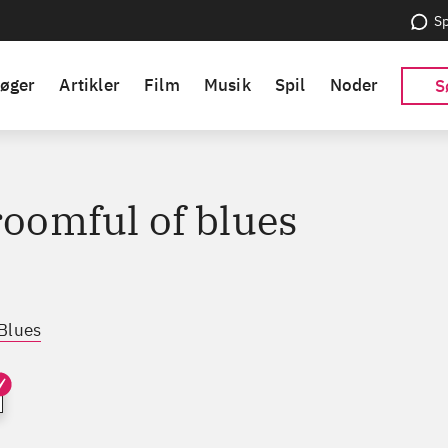
Sp
øger
Artikler
Film
Musik
Spil
Noder
S
roomful of blues
Blues