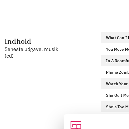
What Can I 
Indhold
Seneste udgave, musik
You Move M
(cd)
In A Roomfu
Phone Zomb
Watch Your
She Quit Me
She's Too M
Have You H