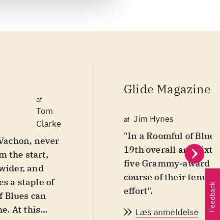
Glide Magazine
af
Tom
Jim Hynes
af
Clarke
"In a Roomful of Blues 
 Vachon, never
19th overall and sixth
m the start,
five Grammy-award no
wider, and
course of their tenure
s a staple of
Feedback
effort".
of Blues can
e. At this
Læs anmeldelse