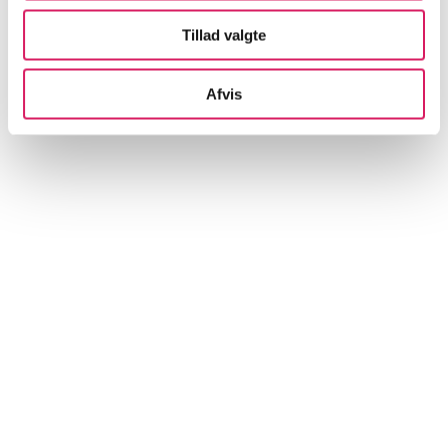
Tillad valgte
Artikler
Afvis
Alle registrerede artikler fordelt på udgivelser
...
...
...
...
...