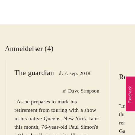
Anmeldelser (4)
The guardian
d. 7. sep. 2018
Rolli
Feedback
Dave Simpson
af
"As he prepares to mark his
"In the
retirement from touring with a show
throug
in his native Queens, New York, later
remakin
this month, 76-year-old Paul Simon's
Garfun