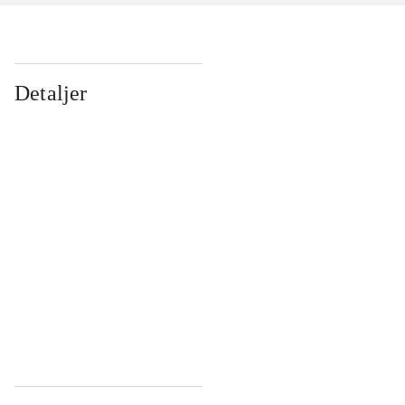
Detaljer
...
...
...
...
...
...
...
...
...
...
...
...