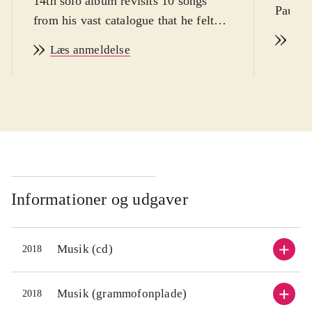
14th solo album revisits 10 songs
Paul S
from his vast catalogue that he felt
were "almost right, or overlooked",
Læs
Læs anmeldelse
and gives them a treatment he
compares to "a new coat of paint on
the walls of an old family home"".
Informationer og udgaver
Musik (cd)
2018
Musik (grammofonplade)
2018