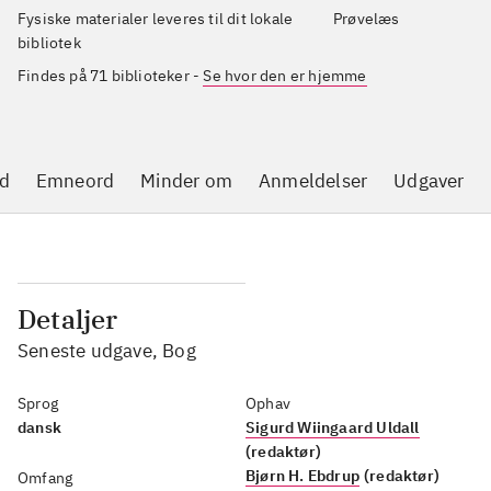
Fysiske materialer leveres til dit lokale
Prøvelæs
bibliotek
Findes på 71 biblioteker
-
Se hvor den er hjemme
d
Emneord
Minder om
Anmeldelser
Udgaver
Detaljer
Seneste udgave, Bog
Sprog
Ophav
dansk
Sigurd Wiingaard Uldall
(redaktør)
Bjørn H. Ebdrup
(redaktør)
Omfang