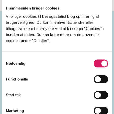
Hjemmesiden bruger cookies
Vi bruger cookies til besøgsstatistik og optimering af
brugervenlighed. Du kan til enhver tid ændre eller
tilbagetrække dit samtykke ved at klikke på ”Cookies” i
Emneord
bunden af siden. Du kan læse mere om de anvendte
cookies under ”Detaljer”.
psykiatri
diagnoser
psykiske sygdomme
Samtykkevalg
Nødvendig
personer med psykisk sygdom
Funktionelle
Statistik
Lignende emneord
Marketing