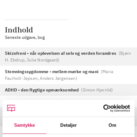
Indhold
Seneste udgave, bog
Skizofreni - når oplevelsen af selv og verden forandres
(
Bjørn
H. Ebdrup, Julie Nordgaard
)
Stemningssygdomme - mellem mørke og mani
(
Maria
Faurholt-Jepsen, Anders Jørgensen
)
ADHD - den flygtige opmærksomhed
(
Simon Hjerrild
)
PTSD - fanget i fortiden
(
Sigurd W. Uldall, Jessica Carlsson
)
Psykiatriens filosofi - fra samtale til neurale netværk
(
Simon
Anhøj
)
Samtykke
Detaljer
Om