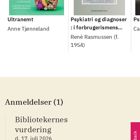
Ultranemt
Psykiatri og diagnoser
Ps
: i forbrugerismens
Anne Tjønneland
Ca
tidsalder
René Rasmussen (f.
1954)
Anmeldelser (1)
Bibliotekernes
vurdering
d. 17. juli 2026