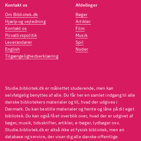
Maria Faurholt-Jepsen, Simon
Kontakt os
Afdelinger
Hjerrild, Anders Jørgensen og
Om Bibliotek.dk
Bøger
Julie Norgaard samt
Hjælp og vejledning
Artikler
illustrationer af billedkunstner
Kontakt os
Film
Privatlivspolitik
Musik
Thomas Pålsson. Med
Leverandører
Spil
kildehenvisninger,
English
Noder
stikordsregister og information
Tilgængelighedserklæring
om forfatterne
.
Lærerig og veltilrettelagt bog,
der på tilgængelig vis åbner for
Studie.bibliotek.dk er målrettet studerende, men kan
en større og mere
selvfølgelig benyttes af alle. Du får her en samlet indgang til alle
sammenhængende forståelse af
danske bibliotekers materialer og til, hvad der udgives i
psykiatriske diagnoser og livet
Danmark. Du kan bestille materialer og hente og låne på dit eget
med en psykisk lidelse. Bogen
bibliotek. Du kan også få et overblik over, hvad der er udgivet af
bøger, musik, tidsskrifter, artikler, e-bøger, lydbøger osv.
er en både lærerig og rørende
Studie.bibliotek.dk er altså ikke et fysisk bibliotek, men en
oplevelse, hvor også det
database og service, der viser dig alle danske offentlige