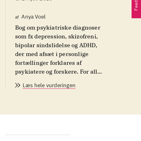
Feedback
Anya Voel
af
Bog om psykiatriske diagnoser
som fx depression, skizofreni,
bipolar sindslidelse og ADHD,
der med afsæt i personlige
fortællinger forklares af
psykiatere og forskere. For alle
med interesse i psykiatri og
Læs hele vurderingen
psykisk sygdom
.
I "Indre virkeligheder" deler
mennesker med psykisk lidelse
deres personlige historie om at
leve med diagnoserne
skizofreni, dyb depression,