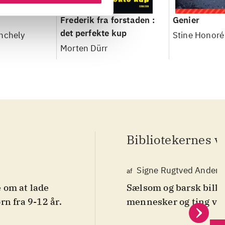
Frederik fra forstaden :
Genier
det perfekte kup
nchely
Stine Honoré
Morten Dürr
Bibliotekernes v
Signe Rugtved Anders
af
 om at lade
Sælsom og barsk bille
rn fra 9-12 år
.
mennesker og ting vær