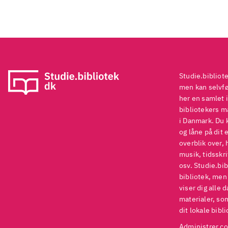
Når
Gr
And
har
Kon
sa
Studie.bibliot
men kan selvføl
ude
her en samlet i
og 
bibliotekers ma
ill
i Danmark. Du 
og låne på dit 
der
overblik over, 
ste
musik, tidsskri
Brø
osv. Studie.bib
og 
bibliotek, men
viser dig alle 
ill
materialer, som
er 
dit lokale bibli
har
Administrer co