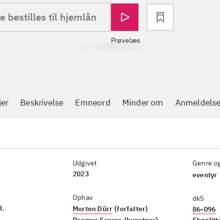
e bestilles til hjemlån
Prøvelæs
jer
Beskrivelse
Emneord
Minder om
Anmeldelse
Udgivet
Genre o
2023
eventyr
Ophav
dk5
l.
Morten Dürr
(forfatter)
86-096