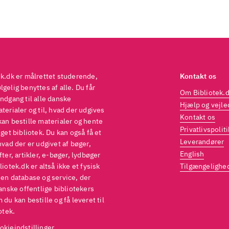
 man har sagt folkesagn, kommer man ikke udeno
imm
Grimm II
Lille rød
Kongefløjten
. I
og
II har Kenn
ersen og Benni Bødker gendigtet, mens John Ken
 illustreret. Rasmus Svarre står også bag Lille rød o
gefløjten, der begge er eventyrlige fortællinger med
mme stemning
Når man har sagt folkesagn, kommer
ek.dk er målrettet studerende,
Kontakt os
gelig benyttes af alle. Du får
nom Brødrene Grimm. I Grimm og
har Kenneth Bø
Om Bibliotek.
ndgang til alle danske
Benni Bødker gendigtet, mens John Kenn Mortense
Hjælp og vejle
terialer og til, hvad der udgives
Kontakt os
ustreret. Rasmus Svarre står også bag Lille rød og K
kan bestille materialer og hente
Privatlivspoliti
eget bibliotek. Du kan også få et
 begge er eventyrlige fortællinger med lidt af den
Leverandører
hvad der er udgivet af bøger,
mning
Når man har sagt folkesagn, kommer man i
English
fter, artikler, e-bøger, lydbøger
drene Grimm. I Grimm og Grimm II har Kenneth B
liotek.dk er altså ikke et fysisk
Tilgængelighe
Benni Bødker gendigtet, mens John Kenn Mortense
 en database og service, der
danske offentlige bibliotekers
ustreret. Rasmus Svarre står også bag
og Kongefløjt
 du kan bestille og få leveret til
eventyrlige fortællinger med lidt af den samme st
otek.
 sagt folkesagn, kommer man ikke udenom Brødre
okieindstillinger