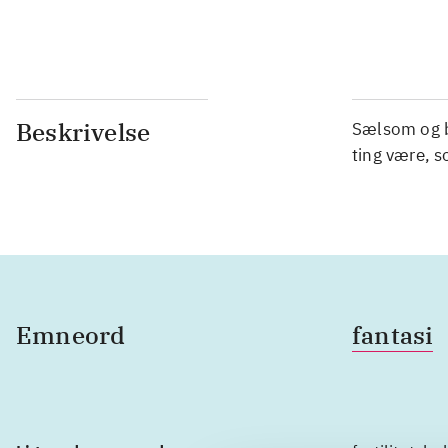
Beskrivelse
Sælsom og b
ting være, s
Emneord
fantasi