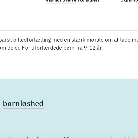
Rasmus Svarre
(kunstner)
Skønlitt
arsk billedfortælling med en stærk morale om at lade m
om de er. For uforfærdede børn fra 9-12 år.
barnløshed