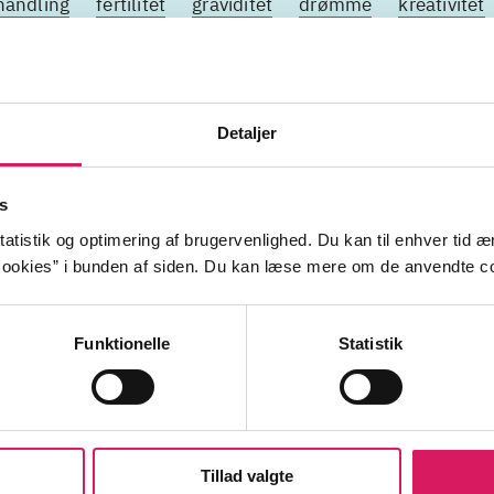
ehandling
fertilitet
graviditet
drømme
kreativitet
ener
Detaljer
s
atistik og optimering af brugervenlighed. Du kan til enhver tid æn
ookies” i bunden af siden. Du kan læse mere om de anvendte co
Funktionelle
Statistik
Tillad valgte