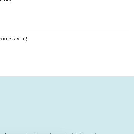
eratur
ennesker og