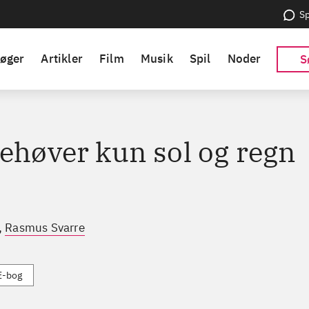
Sp
øger
Artikler
Film
Musik
Spil
Noder
S
behøver kun sol og regn
,
Rasmus Svarre
E-bog