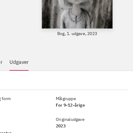
Bog, 1. udgave, 2023
r
Udgaver
g form
Målgruppe
For 9-12-årige
Originaludgave
2023