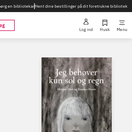
Hent dine bestillinger på dit foretrukne bibliotek
ørg en bibliotekar
øg
Log ind
Husk
Menu