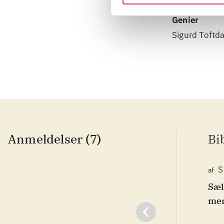
Genier
Sigurd Toftd
Anmeldelser (7)
Bi
S
af
Sæl
men