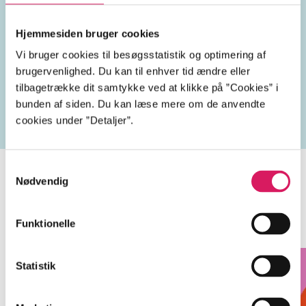
Hjemmesiden bruger cookies
Vi bruger cookies til besøgsstatistik og optimering af
Lignende emneord
brugervenlighed. Du kan til enhver tid ændre eller
tilbagetrække dit samtykke ved at klikke på ”Cookies” i
jødeforfølgelse
parforhold
koncentrationslejre
bunden af siden. Du kan læse mere om de anvendte
cookies under ”Detaljer”.
Samtykkevalg
Nødvendig
Minder om
Funktionelle
Statistik