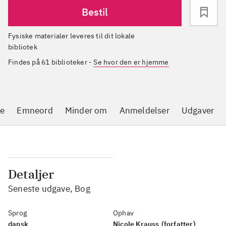
Bestil
Fysiske materialer leveres til dit lokale
bibliotek
Findes på 61 biblioteker
-
Se hvor den er hjemme
se
Emneord
Minder om
Anmeldelser
Udgaver
Detaljer
Seneste udgave, Bog
Sprog
Ophav
dansk
Nicole Krauss
(forfatter)