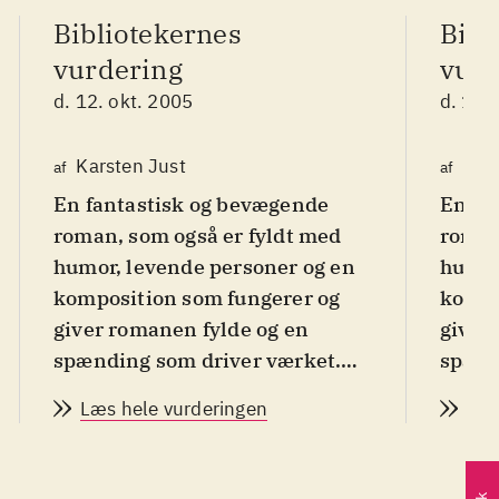
Bibliotekernes
Bibl
vurdering
vurd
d. 12. okt. 2005
d. 12.
Karsten Just
Kars
af
af
En fantastisk og bevægende
En fa
roman, som også er fyldt med
roman
humor, levende personer og en
humor
komposition som fungerer og
kompo
giver romanen fylde og en
giver
spænding som driver værket.
spænd
En historie om den gamle jøde
En hi
Læs hele vurderingen
Læs
Leo Gursky, som knap er i live,
Leo Gu
men leder efter sin søn, og den
men le
unge Alma, som forsøger at
unge 