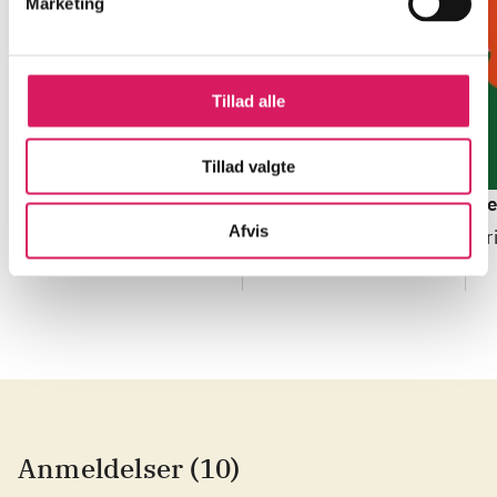
Marketing
Tillad alle
Tillad valgte
Karitas uden titel
Pak månen ind
De
Afvis
Kristín Marja
Kristan Higgins
Br
Baldursdóttir
Anmeldelser (10)