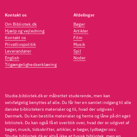
dyster klangbund, som Nicole
dyste
Krauss binder sammen på
Kraus
Kontakt os
Afdelinger
nærmest forunderlig vis, og
nærme
Om Bibliotek.dk
Bøger
med Kærlighedens historie som
med K
Hjælp og vejledning
Artikler
Kontakt os
Film
det samlende midtpunkt. En
det s
Privatlivspolitik
Musik
dejlig læseoplevelse,
dejlig
Leverandører
Spil
underholdende og bevægende
.
under
English
Noder
Tilgængelighedserklæring
Studie.bibliotek.dk er målrettet studerende, men kan
selvfølgelig benyttes af alle. Du får her en samlet indgang til alle
danske bibliotekers materialer og til, hvad der udgives i
Danmark. Du kan bestille materialer og hente og låne på dit eget
bibliotek. Du kan også få et overblik over, hvad der er udgivet af
bøger, musik, tidsskrifter, artikler, e-bøger, lydbøger osv.
Studie.bibliotek.dk er altså ikke et fysisk bibliotek, men en