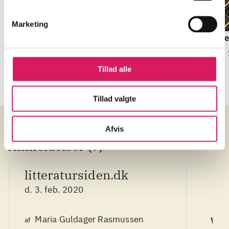
Marketing
1984
Elin, diverse
De
George Orwell
Kristín Eiríksdóttir
F.
Tillad alle
Tillad valgte
Afvis
Anmeldelser (9)
litteratursiden.dk
d. 3. feb. 2020
Maria Guldager Rasmussen
We
af