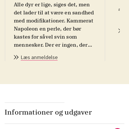
Alle dyr er lige, siges det, men
S
af
det lader til at være en sandhed
d.
med modifikationer. Kammerat
Napoleon en perle, der bør
L
kastes for såvel svin som
mennesker. Der er ingen, der
som George Orwell (1903...
Læs anmeldelse
Informationer og udgaver