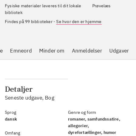
Fysiske materialer leveres til dit lokale
Prøvelæs
bibliotek
Findes på 99 biblioteker
-
Se hvor den er hjemme
se
Emneord
Minder om
Anmeldelser
Udgaver
Detaljer
Seneste udgave, Bog
Sprog
Genre og form
dansk
romaner, samfundssatire,
allegorier,
dyrefortællinger, humor
Omfang