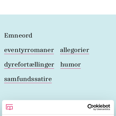
Emneord
eventyrromaner
allegorier
dyrefortællinger
humor
samfundssatire
Lignende emneord