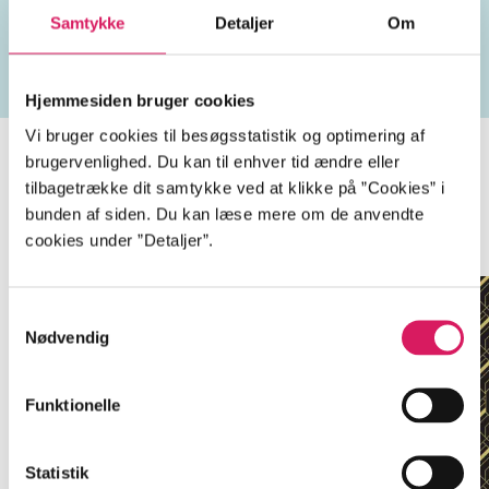
satire
Storm Petersen, Robert
fortællinger
vitti
Samtykke
Detaljer
Om
Hjemmesiden bruger cookies
Vi bruger cookies til besøgsstatistik og optimering af
brugervenlighed. Du kan til enhver tid ændre eller
tilbagetrække dit samtykke ved at klikke på ”Cookies” i
bunden af siden. Du kan læse mere om de anvendte
Minder om
cookies under ”Detaljer”.
Samtykkevalg
Nødvendig
Funktionelle
Statistik