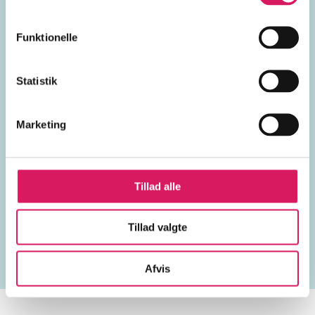
forbrydere
kriminalsager
Funktionelle
psykologi
Statistik
Danmark
Marketing
Tillad alle
Lignende emneord
Tillad valgte
mord
efterforskning
drab
retssager
mafia
o
Afvis