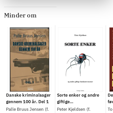
Minder om
Danske kriminalsager
Sorte enker og andre
De
gennem 100 år. Del 1
giftige
fø
hunkønsvæsener
hå
Palle Bruus Jensen (f.
Peter Kjeldsen (f.
To