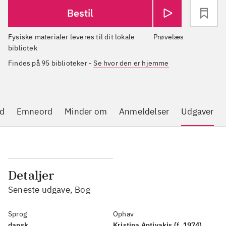
Bestil
Fysiske materialer leveres til dit lokale
Prøvelæs
bibliotek
Findes på 95 biblioteker
-
Se hvor den er hjemme
d
Emneord
Minder om
Anmeldelser
Udgaver
Detaljer
Seneste udgave, Bog
Sprog
Ophav
dansk
Kristina Antivakis (f. 1974)