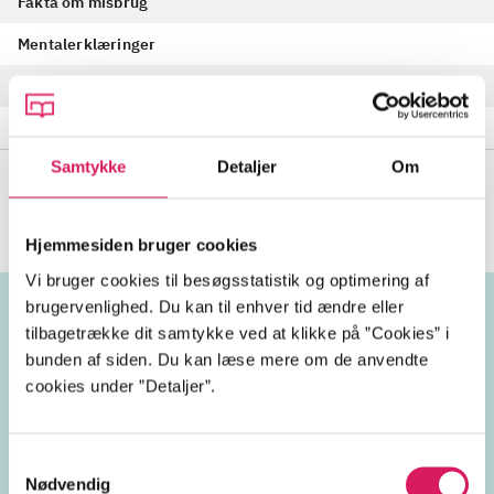
Fakta om misbrug
Mentalerklæringer
Leah Amalia, 43 år, overfald
Fakta om skizofreni
Samtykke
Detaljer
Om
Se alle
(
16
)
Hjemmesiden bruger cookies
Vi bruger cookies til besøgsstatistik og optimering af
brugervenlighed. Du kan til enhver tid ændre eller
tilbagetrække dit samtykke ved at klikke på ”Cookies” i
Emneord
bunden af siden. Du kan læse mere om de anvendte
cookies under ”Detaljer”.
kriminelle
kvinder
Samtykkevalg
kriminalitet
forbrydelser
Nødvendig