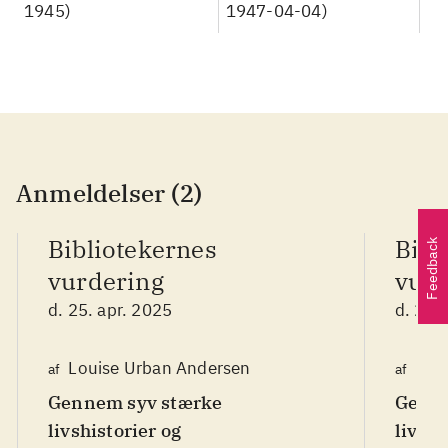
1945)
1947-04-04)
Anmeldelser (2)
Bibliotekernes
Bibl
Feedback
vurdering
vurd
d. 25. apr. 2025
d. 25.
Louise Urban Andersen
Lou
af
af
Gennem syv stærke
Genne
livshistorier og
livshi