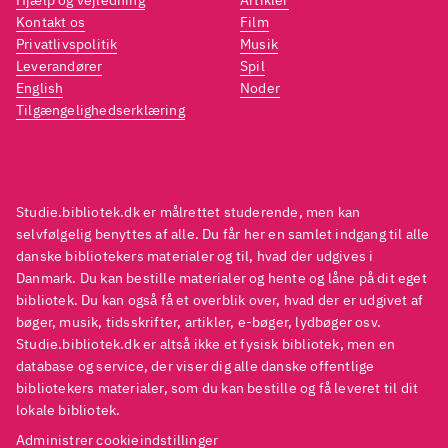
Hjælp og vejledning
Artikler
til mænd, og især i de mest
til mæ
Kontakt os
Film
alvorlige sager fremstår det, at
alvorl
Privatlivspolitik
Musik
handlingerne ofte ikke var
handl
Leverandører
Spil
English
Noder
planlagte, men opstået i
planla
Tilgængelighedserklæring
emotionelt ladede situationer
.
emoti
Bogen menneskeliggør de
Bogen
dømte kvinder uden at
dømte
forherlige deres handlinger, og
forher
Studie.bibliotek.dk er målrettet studerende, men kan
den sætter fokus på de sociale
den sæ
selvfølgelig benyttes af alle. Du får her en samlet indgang til alle
danske bibliotekers materialer og til, hvad der udgives i
og psykologiske mønstre, der
og ps
Danmark. Du kan bestille materialer og hente og låne på dit eget
kan føre til kriminalitet.
kan fø
bibliotek. Du kan også få et overblik over, hvad der er udgivet af
Samtidig giver faktabokse
Samti
bøger, musik, tidsskrifter, artikler, e-bøger, lydbøger osv.
Studie.bibliotek.dk er altså ikke et fysisk bibliotek, men en
læseren baggrundsviden om fx
læser
database og service, der viser dig alle danske offentlige
diagnoser, misbrug og kvinders
diagn
bibliotekers materialer, som du kan bestille og få leveret til dit
kriminalitet
.
krimi
lokale bibliotek.
Om farlige kriminelle indsatte
Om fa
Administrer cookieindstillinger