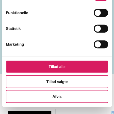
Spanien
Funktionelle
Statistik
Lignende emneord
Marketing
ægteskab
samliv
mænd
sex
seksualitet
se
Tillad alle
Tillad valgte
Afvis
Minder om