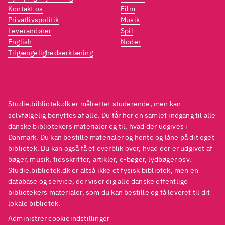
Kontakt os
Film
Privatlivspolitik
Musik
Leverandører
Spil
English
Noder
Tilgængelighedserklæring
Studie.bibliotek.dk er målrettet studerende, men kan
selvfølgelig benyttes af alle. Du får her en samlet indgang til alle
danske bibliotekers materialer og til, hvad der udgives i
Danmark. Du kan bestille materialer og hente og låne på dit eget
bibliotek. Du kan også få et overblik over, hvad der er udgivet af
bøger, musik, tidsskrifter, artikler, e-bøger, lydbøger osv.
Studie.bibliotek.dk er altså ikke et fysisk bibliotek, men en
database og service, der viser dig alle danske offentlige
bibliotekers materialer, som du kan bestille og få leveret til dit
lokale bibliotek.
Administrer cookieindstillinger