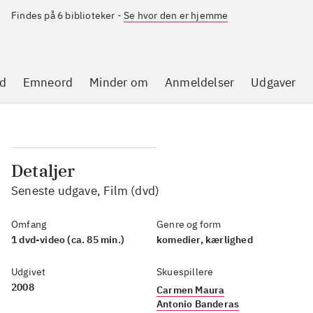
Findes på 6 biblioteker
-
Se hvor den er hjemme
d
Emneord
Minder om
Anmeldelser
Udgaver
Detaljer
Seneste udgave, Film (dvd)
Omfang
Genre og form
1 dvd-video (ca. 85 min.)
komedier, kærlighed
Udgivet
Skuespillere
2008
Carmen Maura
Antonio Banderas