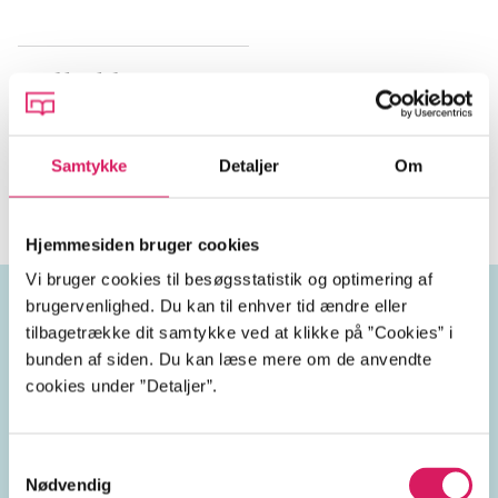
Indhold
Seneste udgave, film (dvd)
Af indholdet: Trailers
Samtykke
Detaljer
Om
Hjemmesiden bruger cookies
Vi bruger cookies til besøgsstatistik og optimering af
brugervenlighed. Du kan til enhver tid ændre eller
tilbagetrække dit samtykke ved at klikke på ”Cookies” i
Emneord
bunden af siden. Du kan læse mere om de anvendte
cookies under ”Detaljer”.
komedier
parforhold
Samtykkevalg
kærlighed
kvinder
Nødvendig