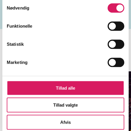
Samtykkevalg
middelalderen
magtkamp
Prins Valiant
Kong Ar
Nødvendig
Funktionelle
Statistik
Minder om
Marketing
Tillad alle
Tillad valgte
Afvis