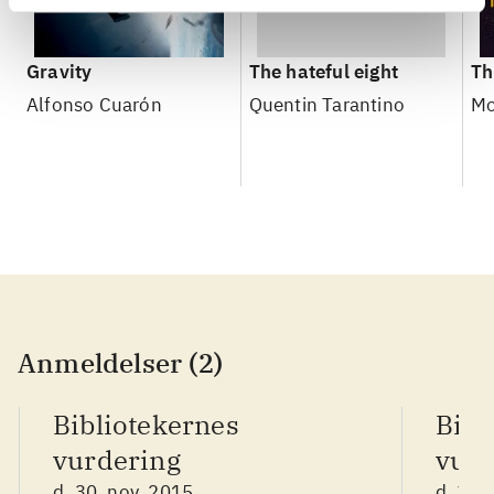
Gravity
The hateful eight
Th
Alfonso Cuarón
Quentin Tarantino
Mo
Anmeldelser (2)
Bibliotekernes
Bibl
vurdering
vurd
d. 30. nov. 2015
d. 30.