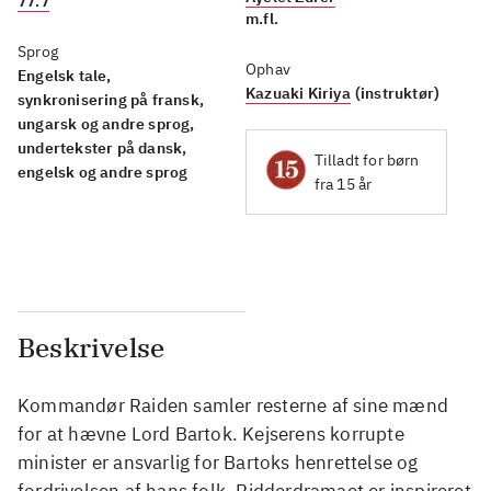
77.7
m.fl.
Sprog
Ophav
Engelsk tale,
Kazuaki Kiriya
(instruktør)
synkronisering på fransk,
ungarsk og andre sprog,
undertekster på dansk,
Tilladt for børn
engelsk og andre sprog
fra 15 år
Beskrivelse
Kommandør Raiden samler resterne af sine mænd
for at hævne Lord Bartok. Kejserens korrupte
minister er ansvarlig for Bartoks henrettelse og
fordrivelsen af hans folk. Ridderdramaet er inspireret