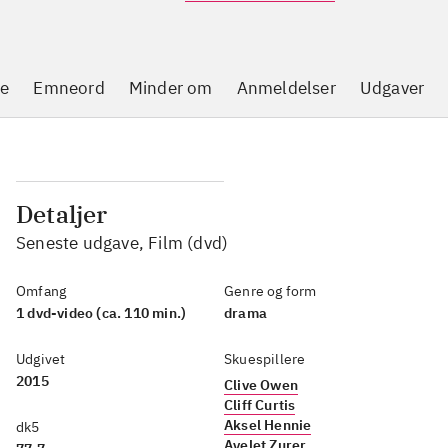
se
Emneord
Minder om
Anmeldelser
Udgaver
Detaljer
Seneste udgave, Film (dvd)
Omfang
Genre og form
1 dvd-video (ca. 110 min.)
drama
Udgivet
Skuespillere
2015
Clive Owen
Cliff Curtis
Aksel Hennie
dk5
Ayelet Zurer