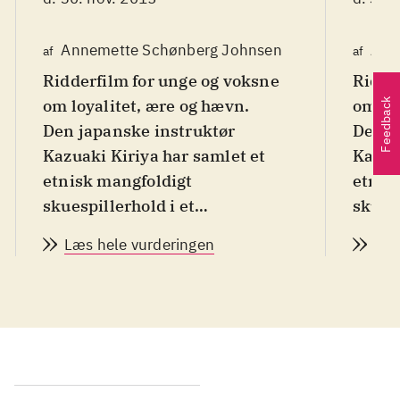
Annemette Schønberg Johnsen
Ann
af
af
Ridderfilm for unge og voksne
Ridde
om loyalitet, ære og hævn
.
om lo
Feedback
Den japanske instruktør
Den j
Kazuaki Kiriya har samlet et
Kazua
etnisk mangfoldigt
etnis
skuespillerhold i et
skuesp
middelalderregi, tid og sted
middel
Læs hele vurderingen
Læs
udefineret, til en indirekte
udefin
genfortælling af den japanske
genfo
legende om de 47 ronin. Lord
legen
Bartok (Morgan Freeman) tager
Barto
til genmæle overfor kejserens
til g
ondskabsfulde, korrupte
ondsk