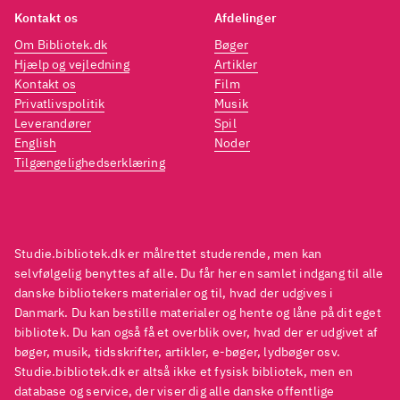
internetsider er jeg ikke enig i.
intern
Kontakt os
Afdelinger
Det er en flot iscenesat og
Det er
Om Bibliotek.dk
Bøger
velspillet film med et roligt
velspi
Hjælp og vejledning
Artikler
fortælletempo, der er med til at
fortæl
Kontakt os
Film
Privatlivspolitik
Musik
opbygge intensitet og
opbyg
Leverandører
Spil
spænding. Store følelser er i
spændi
English
Noder
spil uden at kamme over i
spil 
Tilgængelighedserklæring
sentimentalitet. Trods den
senti
barske, sværdsvingende
barsk
historie er man behageligt
histo
Studie.bibliotek.dk er målrettet studerende, men kan
fritaget for blodsprøjt og
fritag
selvfølgelig benyttes af alle. Du får her en samlet indgang til alle
afhuggede lemmer
.
afhug
danske bibliotekers materialer og til, hvad der udgives i
Filmen placerer sig et sted
Filmen
Danmark. Du kan bestille materialer og hente og låne på dit eget
mellem
Ringenes herre -
mell
bibliotek. Du kan også få et overblik over, hvad der er udgivet af
bøger, musik, tidsskrifter, artikler, e-bøger, lydbøger osv.
filmtrilogien
Ran
47
filmtr
Studie.bibliotek.dk er altså ikke et fysisk bibliotek, men en
ronin
Excalibur - kongernes
ronin
database og service, der viser dig alle danske offentlige