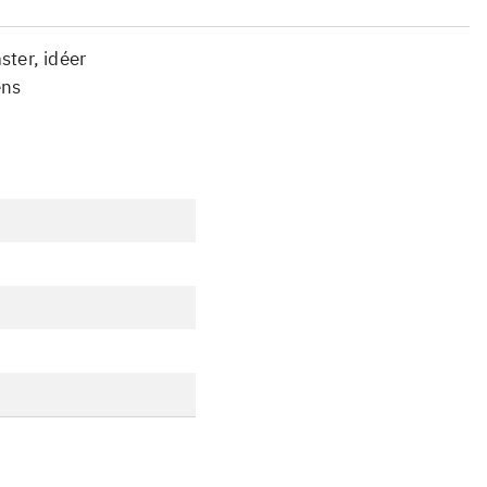
ter, idéer
ens