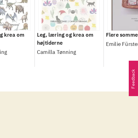
og krea om
Leg, læring og krea om
Flere sommer
højtiderne
Emilie Fürst
ing
Camilla Tønning
Feedback