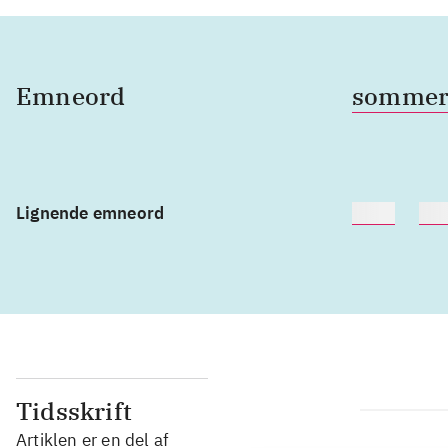
Emneord
somme
Lignende emneord
heste
bør
Tidsskrift
Artiklen er en del af