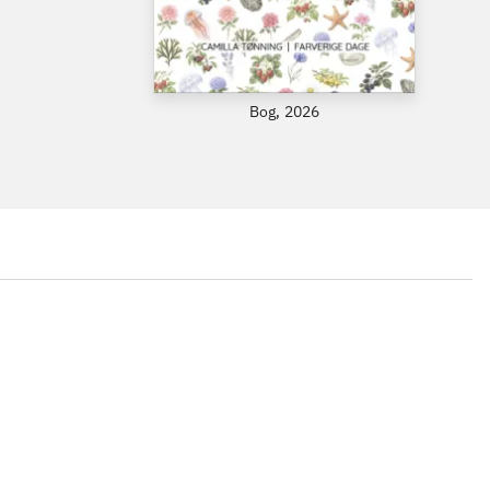
Bog, 2026
...
...