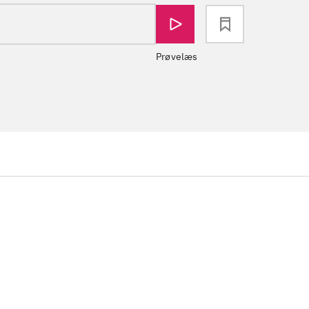
loading
Prøvelæs
...
...
...
...
...
...