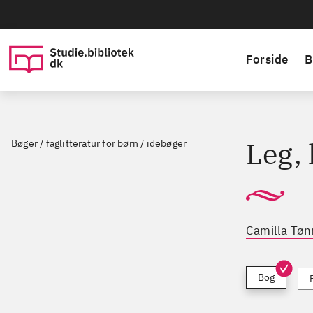
Forside
B
Leg,
Bøger / faglitteratur for børn / idebøger
Camilla Tøn
Bog