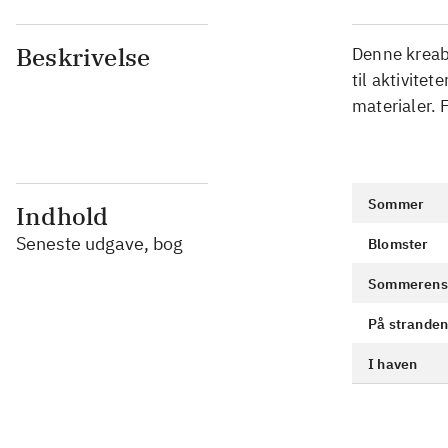
Beskrivelse
Denne kreab
til aktivite
materialer. 
Sommer
Indhold
Seneste udgave, bog
Blomster
Sommerens 
På strande
I haven