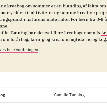
ne kreabog om sommer er en blanding af fakta om 
mster, idéer til aktiviteter og nemme kreative proj
angspunkt i naturens materialer. For børn fra 3-8 
sne
.
illa Tønning har skrevet flere kreabøger som fx
Le
a om forår
Leg, læring og krea om højtiderne
og Leg,
a om højtiderne Denne gang er fokus på sommer. I
Læs hele vurderingen
 bl.a. lære om almindelige danske blomster, frugte
ledning til over 25 aktiviteter, man kan lave med ti
er ting, man ofte har i hjemmet som fx garn, rørperle
 er bl.a. blomstervaser, aftryk med vandfarver og pe
mster. Der er også en opskrift på frugtlæder, som la
. I kapitlerne "På stranden" og "I haven" kan man få
g, man kan lave de pågældende steder som fx at lav
Bog
Camilla Tønning
andkunst, male med planter og guldgraver-leg. I bog
ninger
Camilla Tønning har skrevet flere kreabøger