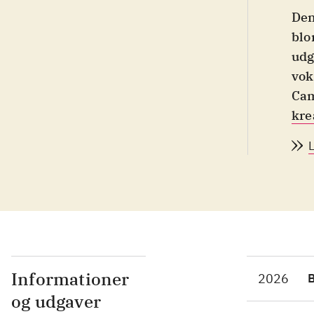
Den
blo
udg
vok
Cam
kre
kre
man
vej
ell
Det
blo
bær
tin
Informationer
2026
str
og udgaver
teg