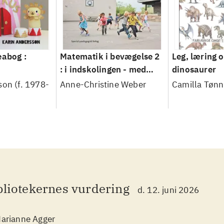
eabog :
Matematik i bevægelse 2
Leg, læring 
: i indskolingen - med
dinosaurer
fokus på geometri
son (f. 1978-
Anne-Christine Weber
Camilla Tønn
bliotekernes vurdering
d. 12. juni 2026
arianne Agger