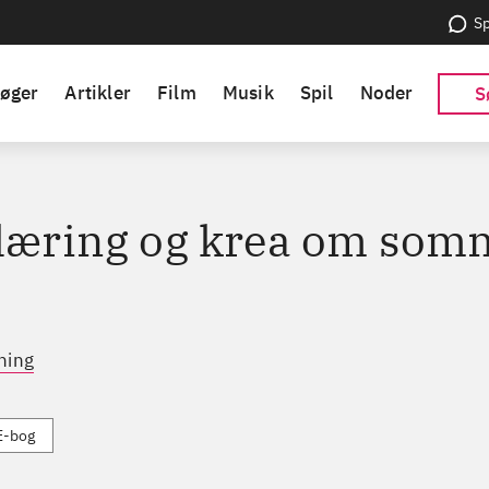
Sp
øger
Artikler
Film
Musik
Spil
Noder
S
 læring og krea om som
ning
E-bog