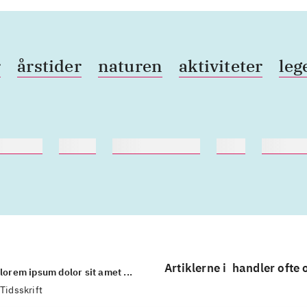
r
årstider
naturen
aktiviteter
leg
nebøger
ridning
hestesygdomme
vokal
sygdom
Artiklerne i
handler ofte
lorem ipsum dolor sit amet ...
Tidsskrift