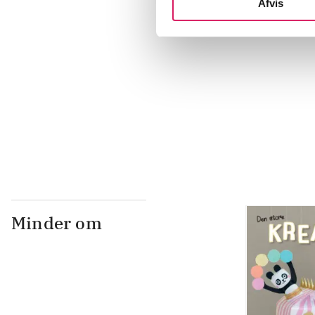
Afvis
...
...
...
Minder om