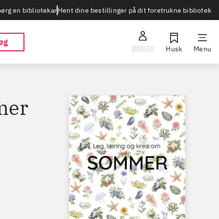
Hent dine bestillinger på dit foretrukne bibliotek
ørg en bibliotekar
øg
Log ind
Husk
Menu
mer