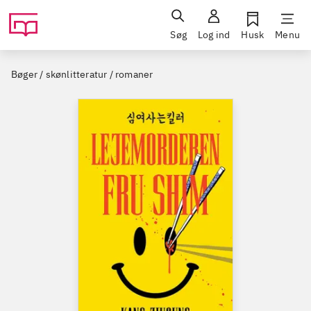
Søg
Log ind
Husk
Menu
Bøger / skønlitteratur / romaner