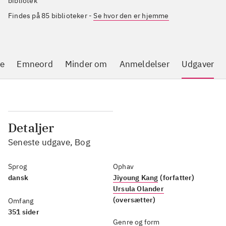
bibliotek
Findes på 85 biblioteker
-
Se hvor den er hjemme
se
Emneord
Minder om
Anmeldelser
Udgaver
Detaljer
Seneste udgave, Bog
Sprog
Ophav
dansk
Jiyoung Kang
(forfatter)
Ursula Olander
(oversætter)
Omfang
351 sider
Genre og form