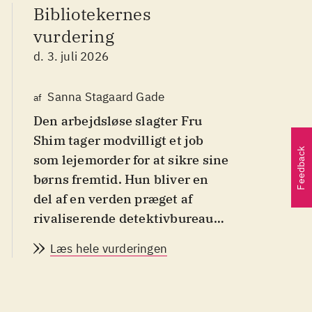
Bibliotekernes
vurdering
d. 3. juli 2026
Sanna Stagaard Gade
af
Den arbejdsløse slagter Fru
Shim tager modvilligt et job
Feedback
som lejemorder for at sikre sine
børns fremtid. Hun bliver en
del af en verden præget af
rivaliserende detektivbureauer
og skjulte konflikter. En
Læs hele vurderingen
anderledes fortælling fra
Sydkorea til læsere, der holder
af historier med mørk humor og