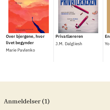
Over bjergene, hvor
Privatlæreren
En
livet begynder
J.M. Dalgliesh
Yo
Marie Pavlenko
Anmeldelser (1)