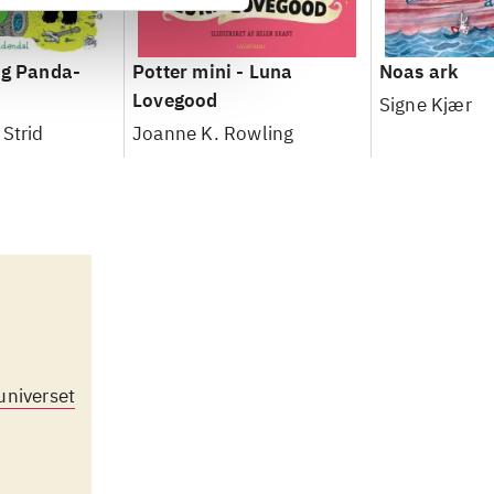
og Panda-
Potter mini - Luna
Noas ark
Lovegood
Signe Kjær
Strid
Joanne K. Rowling
iuniverset