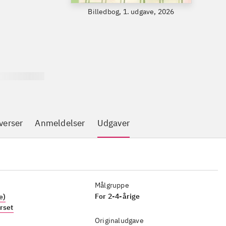
Billedbog, 1. udgave, 2026
verser
Anmeldelser
Udgaver
Målgruppe
For 2-4-årige
ie)
erset
Originaludgave