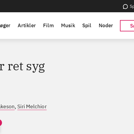
Sp
øger
Artikler
Film
Musik
Spil
Noder
S
er ret syg
,
akeson
Siri Melchior