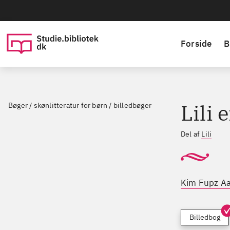
Forside
B
Lili 
Bøger / skønlitteratur for børn / billedbøger
Del af
Lili
Kim Fupz A
Billedbog