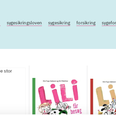
d
sygesikringsloven
sygesikring
forsikring
sygefor