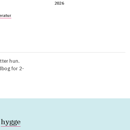
2026
eratur
utter hun.
dbog for 2-
hygge