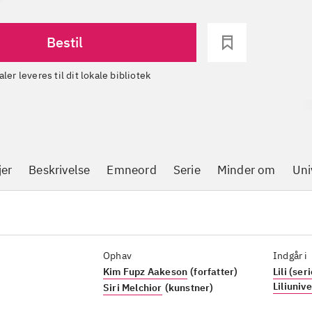
Bestil
aler leveres til dit lokale bibliotek
jer
Beskrivelse
Emneord
Serie
Minder om
Uni
Ophav
Indgår i
Kim Fupz Aakeson
(forfatter)
Lili (ser
Liliuniv
Siri Melchior
(kunstner)