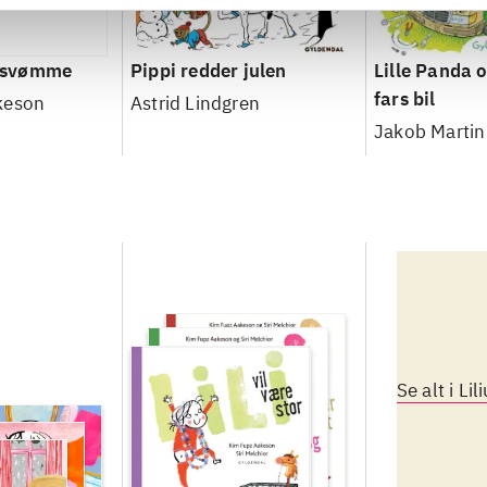
at svømme
Pippi redder julen
Lille Panda 
fars bil
keson
Astrid Lindgren
Jakob Martin 
Se alt i Lil