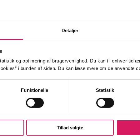
stor
Lili får besøg
Lili holder fe
Detaljer
keson
Kim Fupz Aakeson
Kim Fupz Aa
s
atistik og optimering af brugervenlighed. Du kan til enhver tid æn
ookies” i bunden af siden. Du kan læse mere om de anvendte co
Funktionelle
Statistik
Tillad valgte