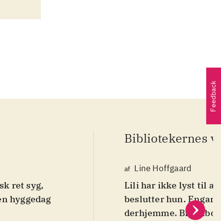
Feedback
Bibliotekernes v
Line Hoffgaard
af
isk ret syg,
Lili har ikke lyst til a
 en hyggedag
beslutter hun. Engang
derhjemme. Billedbog 