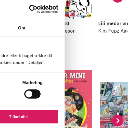
st
Lili tæller til 10
Lili møder e
Om
keson
Kim Fupz Aakeson
Kim Fupz Aa
dre eller tilbagetrække dit
okies under ”Detaljer”.
Marketing
Tillad alle