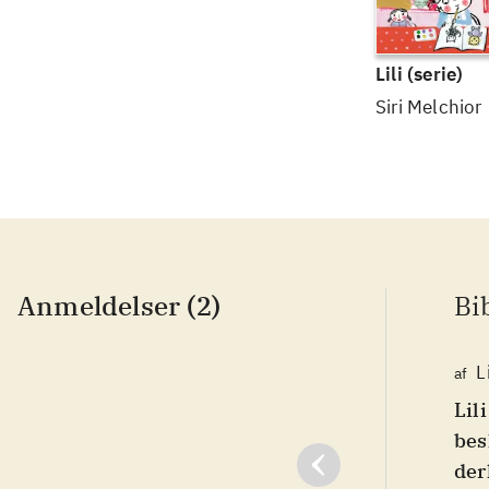
Lili
(serie)
Siri Melchior
Anmeldelser (2)
Bi
L
af
Lil
bes
der