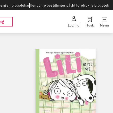
Hent dine bestillinger på dit foretrukne bibliotek
ørg en bibliotekar
øg
Log ind
Husk
Menu