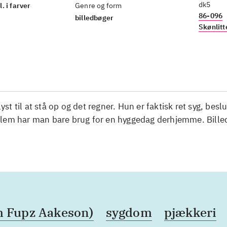
dk5
l. i farver
Genre og form
86-096
billedbøger
Skønlitt
 lyst til at stå op og det regner. Hun er faktisk ret syg, besl
lem har man bare brug for en hyggedag derhjemme. Bille
im Fupz Aakeson)
sygdom
pjækkeri