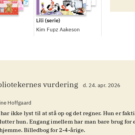
Lili
(serie)
Kim Fupz Aakeson
bliotekernes vurdering
d. 24. apr. 2026
ine Hoffgaard
i har ikke lyst til at stå op og det regner. Hun er fakt
lutter hun. Engang imellem har man bare brug for
hjemme. Billedbog for 2-4-årige
.