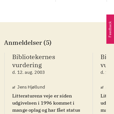
Feedback
Anmeldelser (5)
Bibliotekernes
Bibl
vurdering
vurd
d. 12. aug. 2003
d. 12.
Jens Hjøllund
Jen
af
af
Litteraturens veje er siden
Litter
udgivelsen i 1996 kommet i
udgiv
mange oplag og har fået status
mange