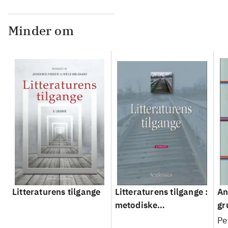
Minder om
Litteraturens tilgange
Litteraturens tilgange :
An
metodiske
gr
angrebsvinkler
an
Pe