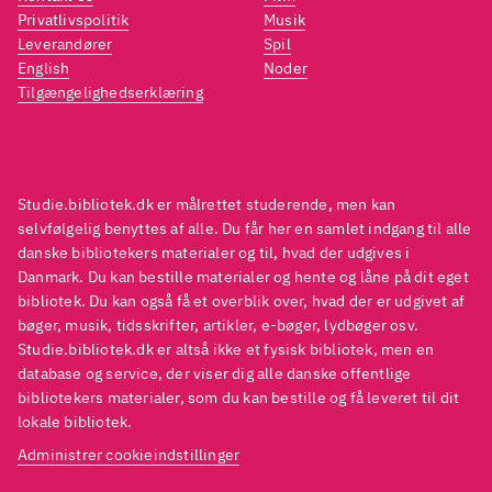
fremstillingsformen lever op til
fremst
Privatlivspolitik
Musik
forfatternes erklærede formål
forfa
Leverandører
Spil
English
Noder
om at "fortælle
om at 
Tilgængelighedserklæring
litteraturhistorie som
litter
litteraturhistorier". Bogens
litter
billedmateriale er delvist nyt,
billed
og det afsluttende
og det
Studie.bibliotek.dk er målrettet studerende, men kan
leksikonafsnit er revideret og
leksik
selvfølgelig benyttes af alle. Du får her en samlet indgang til alle
danske bibliotekers materialer og til, hvad der udgives i
udvidet
.
udvid
Danmark. Du kan bestille materialer og hente og låne på dit eget
bibliotek. Du kan også få et overblik over, hvad der er udgivet af
bøger, musik, tidsskrifter, artikler, e-bøger, lydbøger osv.
Studie.bibliotek.dk er altså ikke et fysisk bibliotek, men en
database og service, der viser dig alle danske offentlige
bibliotekers materialer, som du kan bestille og få leveret til dit
lokale bibliotek.
Administrer cookieindstillinger