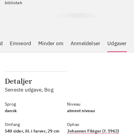
bibliotek
Findes på 62 biblioteker
-
Se hvor den er hjemme
d
Emneord
Minder om
Anmeldelser
Udgaver
Detaljer
Seneste udgave, Bog
Sprog
Niveau
dansk
alment niveau
Omfang
Ophav
540 sider, ill. i farver, 29 cm
Johannes Fibiger (f. 1962)