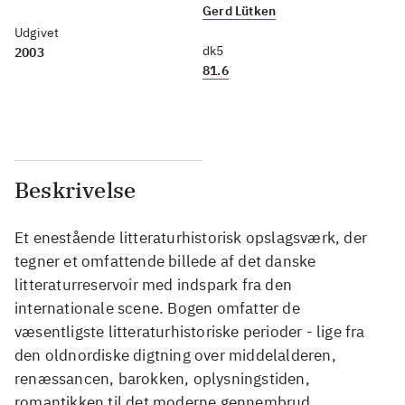
Gerd Lütken
Udgivet
dk5
2003
81.6
Beskrivelse
Et enestående litteraturhistorisk opslagsværk, der
tegner et omfattende billede af det danske
litteraturreservoir med indspark fra den
internationale scene. Bogen omfatter de
væsentligste litteraturhistoriske perioder - lige fra
den oldnordiske digtning over middelalderen,
renæssancen, barokken, oplysningstiden,
romantikken til det moderne gennembrud,