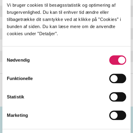
Vi bruger cookies til besøgsstatistik og optimering af
Aftensol
brugervenlighed. Du kan til enhver tid ændre eller
tilbagetrække dit samtykke ved at klikke på ”Cookies” i
På alle mure faldt aftensolen
bunden af siden. Du kan læse mere om de anvendte
Du skar en rose af
cookies under ”Detaljer”.
Du skar en rose af, mens jeg sov
Jeg tilhører intet og intet tilhører mig
Samtykkevalg
Nødvendig
Sejlads
Se alle
(
37
)
Funktionelle
Statistik
Marketing
Emneord