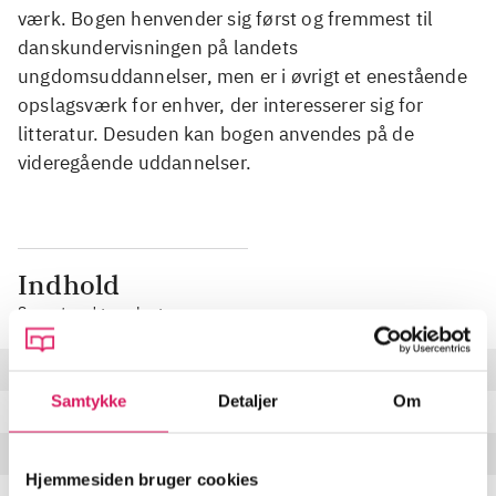
værk. Bogen henvender sig først og fremmest til
danskundervisningen på landets
ungdomsuddannelser, men er i øvrigt et enestående
opslagsværk for enhver, der interesserer sig for
litteratur. Desuden kan bogen anvendes på de
videregående uddannelser.
Indhold
Seneste udgave, bog
Ved vandet er der koncerter
Der er kun et minde om en
Samtykke
Detaljer
Om
Bølger
Hjemmesiden bruger cookies
Solens sendags-skrå spyd