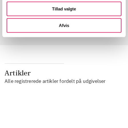
Artikler med samme emner
Tillad valgte
Fra
Afvis
Artikler
Alle registrerede artikler fordelt på udgivelser
...
...