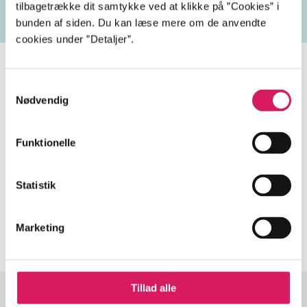
tilbagetrække dit samtykke ved at klikke på ”Cookies” i
bunden af siden. Du kan læse mere om de anvendte
cookies under ”Detaljer”.
Samtykkevalg
Nødvendig
Tidsskrift
Artiklen er en del af
Funktionelle
lorem ipsum dolor sit amet ...
Tidsskrift
Statistik
Artiklerne i
handler ofte om
Marketing
Tillad alle