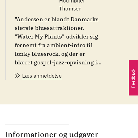
Houmøller
Thomsen
"Andersen er blandt Danmarks
største bluesattraktioner.
"Water My Plants" udvikler sig
fornemt fra ambient-intro til
funky bluesrock, og der er
blæret gospel-jazz-opvisning i
"Yield Not to Temptation", uden
Feedback
Læs anmeldelse
at det bliver for meget.
Andersen er mest
overbevisende, når han f. eks.
synger om hjembyen, der ikke
længere er til at kende, og han
er mere anonym, når der går
genreudvendige manerer i den
Informationer og udgaver