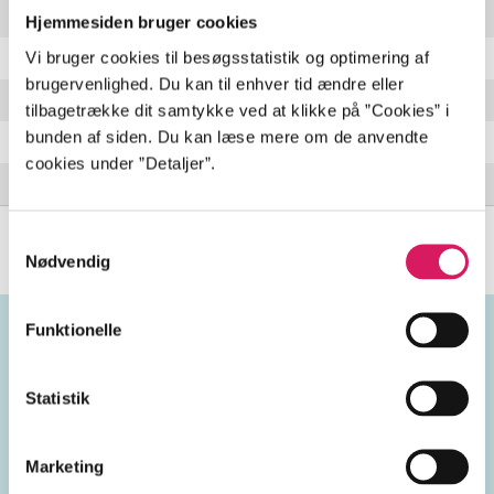
Mr. drifter
Hjemmesiden bruger cookies
Vi bruger cookies til besøgsstatistik og optimering af
I wanna go
brugervenlighed. Du kan til enhver tid ændre eller
Over you
tilbagetrække dit samtykke ved at klikke på ”Cookies” i
bunden af siden. Du kan læse mere om de anvendte
Let's go get stoned
cookies under ”Detaljer”.
New drug (live in studio)
Samtykkevalg
Nødvendig
Funktionelle
Emneord
Statistik
vokal
guitar
Danmark
Marketing